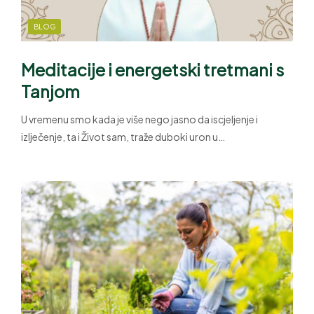
BLOG
Meditacije i energetski tretmani s
Tanjom
U vremenu smo kada je više nego jasno da iscjeljenje i
izlječenje, ta i Život sam, traže duboki uron u…