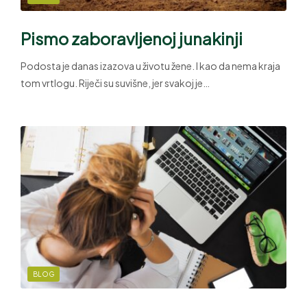
Pismo zaboravljenoj junakinji
Podosta je danas izazova u životu žene. I kao da nema kraja
tom vrtlogu. Riječi su suvišne, jer svakoj je…
BLOG