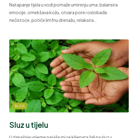
Natapanje tijela u vodi pomaže umirenju uma, balansira
emocije, omekšava kožu, otvara pore i oslobađa
nečistoće, potiče limfnu drenažu, relaksira…
BLOG
Sluz u tijelu
U današnje vrijeme najviše mi se klijenata žali na sluz u