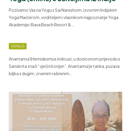
Pozivamo Vas na Yogu s Sai Nareshom, izvornim Indijskim
Yoga Masterom, voditeljem i vlasnikom najpoznatije Yoga
Akademije i Bava Beach Resort &…
OSTALO
Anantamul (Hemidesmus indicus), u doslovnom prijevodu s
Sanskrita znači “vječni korijen”. Anantamul je tanka, puzava
biljka s dugim, crvenim raširenim…