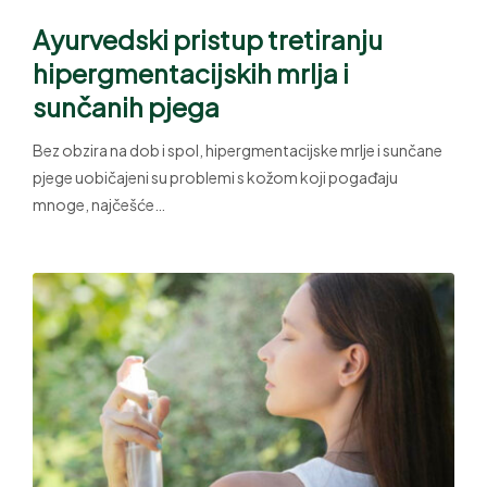
Ayurvedski pristup tretiranju
hipergmentacijskih mrlja i
sunčanih pjega
Bez obzira na dob i spol, hipergmentacijske mrlje i sunčane
pjege uobičajeni su problemi s kožom koji pogađaju
mnoge, najčešće…