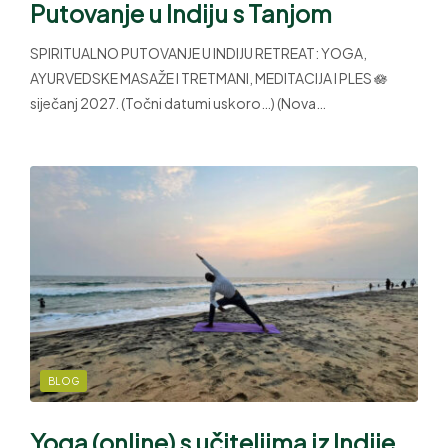
Putovanje u Indiju s Tanjom
SPIRITUALNO PUTOVANJE U INDIJU RETREAT: YOGA,
AYURVEDSKE MASAŽE I TRETMANI, MEDITACIJA I PLES 🪷
siječanj 2027. (Točni datumi uskoro…) (Nova…
BLOG
Yoga (online) s učiteljima iz Indije