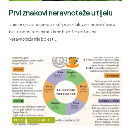
Prvi znakovi neravnoteže u tijelu
Iznimno je važno prepoznati prve znakove neravnoteže u
tijelu i odmah reagirati da ne bi došlo do bolesti.
Neravnoteža nije bolest,…
BLOG
DNEVNI RITUALI