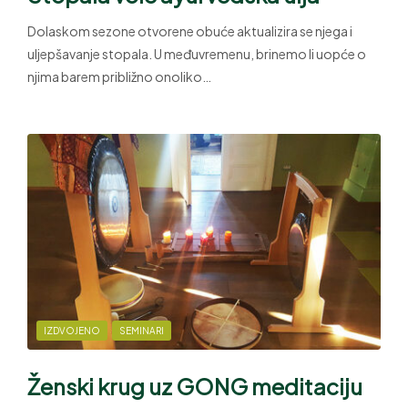
Dolaskom sezone otvorene obuće aktualizira se njega i
uljepšavanje stopala. U međuvremenu, brinemo li uopće o
njima barem približno onoliko…
IZDVOJENO
SEMINARI
Ženski krug uz GONG meditaciju