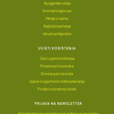
Ayugarden vizija
Kontaktirajte nas
Mediji o nama
Najčešća pitanja
Iskustva klijenata
UVJETI KORIŠTENJA
Opći uvjeti korištenja
Privatnost korisnika
Dostava proizvoda
Izjava o sigurnosti online plaćanja
Podaci o pravnoj osobi
PRIJAVA NA NEWSLETTER
Informirajte se o novim proizvodima i popustima