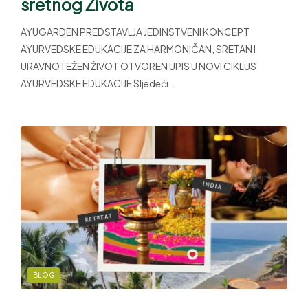
sretnog Života
AYUGARDEN PREDSTAVLJA JEDINSTVENI KONCEPT
AYURVEDSKE EDUKACIJE ZA HARMONIČAN, SRETAN I
URAVNOTEŽEN ŽIVOT OTVOREN UPIS U NOVI CIKLUS
AYURVEDSKE EDUKACIJE Sljedeći…
BLOG