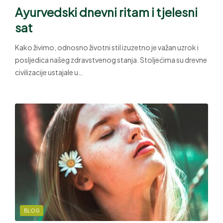
Ayurvedski dnevni ritam i tjelesni
sat
Kako živimo, odnosno životni stil izuzetno je važan uzrok i
posljedica našeg zdravstvenog stanja. Stoljećima su drevne
civilizacije ustajale u…
BLOG