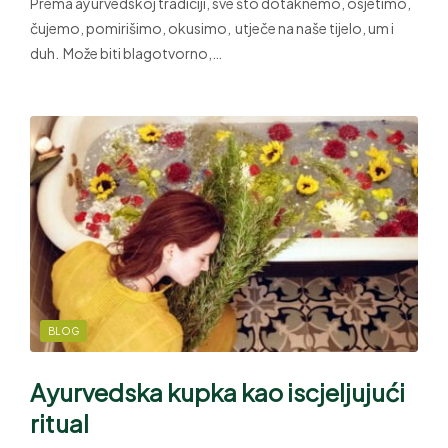
Prema ayurvedskoj tradiciji, sve što dotaknemo, osjetimo,
čujemo, pomirišimo, okusimo, utječe na naše tijelo, um i
duh. Može biti blagotvorno,…
BLOG
Ayurvedska kupka kao iscjeljujući
ritual