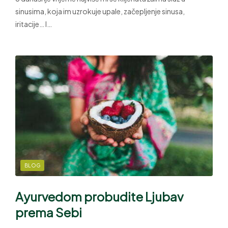
sinusima, koja im uzrokuje upale, začepljenje sinusa,
iritacije… I…
BLOG
Ayurvedom probudite Ljubav
prema Sebi