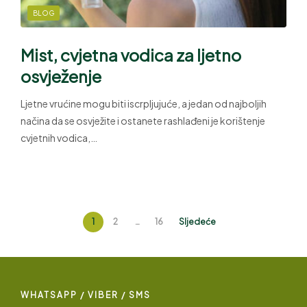
BLOG
Mist, cvjetna vodica za ljetno
osvježenje
Ljetne vrućine mogu biti iscrpljujuće, a jedan od najboljih
načina da se osvježite i ostanete rashlađeni je korištenje
cvjetnih vodica,…
1
2
…
16
Sljedeće
WHATSAPP / VIBER / SMS