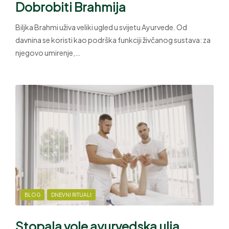
Dobrobiti Brahmija
Biljka Brahmi uživa veliki ugled u svijetu Ayurvede. Od
davnina se koristi kao podrška funkciji živčanog sustava: za
njegovo umirenje,…
BLOG
DNEVNI RITUALI
Stopala vole ayurvedska ulja