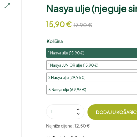
Nasya ulje (njeguje s
🔍
15,90
€
17,90
€
Količina
1 Nasya ulje (
15,90
€
)
1 Nasya JUNIOR ulje (
15,90
€
)
2 Nasya ulja (
29,95
€
)
5 Nasya ulja (
69,95
€
)
DODAJ U KOŠARI
Najniža cijena:
12,50 €