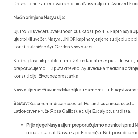
Drevna tehnika njegovanja nosnica Nasya uljem u Ayurvedi koris
Način primjene Nasya ulja:
Ujutro i/ili uvečer u svaku nosnicu ukapati po 4-6 kapi Nasya ul
ujutro i/ili uvečer. Nasya JUNIOR kapi namjenjene su djeci u do
koristiti klasične AyuGarden Nasya kapi.
Kod naglašenih problema možete ih kapati 5-6 puta dnevno, u s
preporučujemo 1-2 puta dnevno. Ayurvedska medicina drži nje
koristiti cijeli život bez prestanka.
Nasya ulje sadrži ayurvedske biljke u baznom ulju, blagotvorne 
Sastav:
Sesamum indicum seed oil, Helianthus annuus seed oil
Latice crvene ruže (Rosa Gallica), et. ulje Eucalyptus radiata.
Prije njege Nasya uljem preporučujemo nosnice isprati
minuta ukapati Nasya kapi. Keramičku Neti posudicu možet