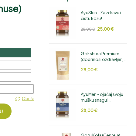
inuse)
AyuSkin - Za zdravu i
čistu kožu!
49,00
28,00
€
€
25,00
€
28,00
€
Gokshura Premium
(doprinosi ozdravljenju
urinarnog trakta i
28,00
€
prostate)
AyuMen - ojačaj svoju
Obriši
mušku snagu i
potentnost!
28,00
€
CU
Gotu Kola (Centela)