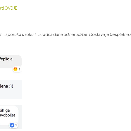
ati OVDJE.
sporuka u roku 1-3 radna dana od narudžbe. Dostava je besplatna 