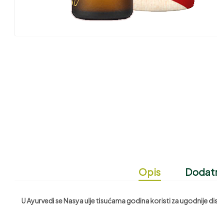
Opis
Dodatn
U Ayurvedi se Nasya ulje tisućama godina koristi za ugodnije dis