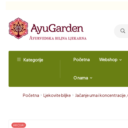
Početna
Webshop
Kategorije
O nama
Početna
Ljekovite biljke
Jačanje uma i koncentracije, 
AKCIJA!