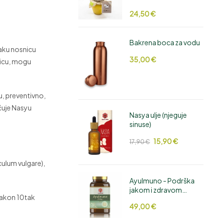
24,50
€
Bakrena boca za vodu
vaku nosnicu
35,00
€
nicu, mogu
u, preventivno,
čuje Nasyu
Nasya ulje (njeguje
sinuse)
15,90
€
17,90
€
ulum vulgare),
AyuImuno - Podrška
jakom i zdravom
 Nakon 10tak
imunitetu
49,00
€