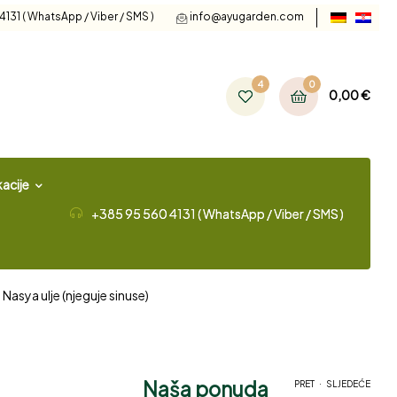
131 ( WhatsApp / Viber / SMS )
info@ayugarden.com
4
0
0,00
€
acije
+385 95 560 4131 ( WhatsApp / Viber / SMS )
Nasya ulje (njeguje sinuse)
Naša ponuda
.
PRET
SLJEDEĆE