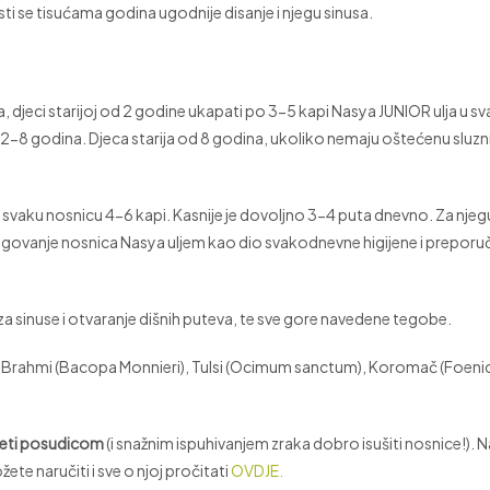
ti se tisućama godina ugodnije disanje i njegu sinusa.
ja, djeci starijoj od 2 godine ukapati po 3-5 kapi Nasya JUNIOR ulja u s
bi 2-8 godina. Djeca starija od 8 godina, ukoliko nemaju oštećenu sluz
vaku nosnicu 4-6 kapi. Kasnije je dovoljno 3-4 puta dnevno. Za njeg
govanje nosnica Nasya uljem kao dio svakodnevne higijene i preporu
za sinuse i otvaranje dišnih puteva, te sve gore navedene tegobe.
, Brahmi (Bacopa Monnieri), Tulsi (Ocimum sanctum), Koromač (Foenic
 Neti posudicom
(i snažnim ispuhivanjem zraka dobro isušiti nosnice!).
e naručiti i sve o njoj pročitati
OVDJE.