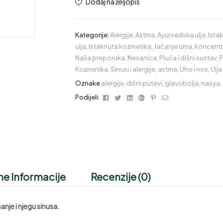
Dodaj na željopis
Kategorije:
Alergije
,
Astma
,
Ayurvedska ulja
,
Ista
ulja
,
Istaknuta kozmetika
,
Jačanje uma, koncentra
Naša preporuka
,
Nesanica
,
Pluća i dišni sustav
,
P
Kozmetika
,
Sinusi i alergije, astma
,
Uho i nos
,
Ulja
Oznake
alergije
,
dišni putevi
,
glavobolja
,
nasya
,
Facebook
Twitter
Linkedin
Google+
Pinterest
Email
Podijeli:
e Informacije
Recenzije (0)
anje i njegu sinusa.