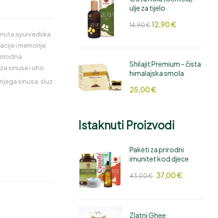
ulje za tijelo
12,90
€
14,90
€
knuta ayurvedska
cije i memorije
,
rirodna
Shilajit Premium - čista
 za sinuse i uho
himalajska smola
njega sinusa
,
sluz
25,00
€
Istaknuti Proizvodi
Paketi za prirodni
imunitet kod djece
37,00
€
43,00
€
Zlatni Ghee