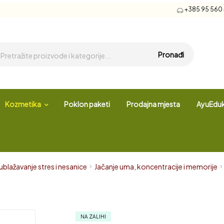
+385 95 560 4
Pronađi
Kozmetika
Poklon paketi
Prodajna mjesta
AyuEduk
ublažavanje stres i nesanice
Jačanje uma, koncentracije i memorije
NA ZALIHI