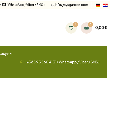
131 ( WhatsApp / Viber / SMS )
info@ayugarden.com
4
0
0,00
€
acije
+385 95 560 4131 ( WhatsApp / Viber / SMS )