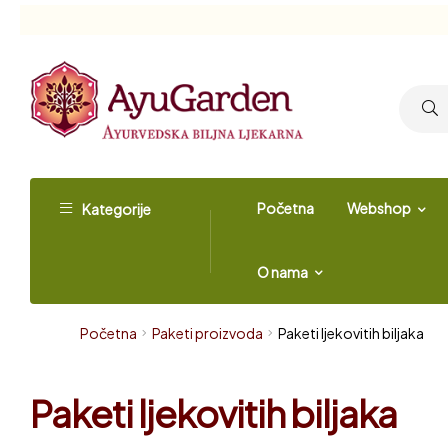
Početna
Webshop
Kategorije
O nama
Početna
Paketi proizvoda
Paketi ljekovitih biljaka
Paketi ljekovitih biljaka