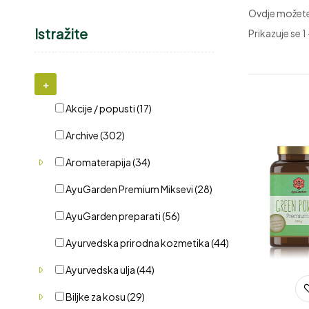
Ovdje možete 
Istražite
Prikazuje se 1
+
Akcije / popusti
(17)
Archive
(302)
Aromaterapija
(34)
AyuGarden Premium Miksevi
(28)
AyuGarden preparati
(56)
Ayurvedska prirodna kozmetika
(44)
Ayurvedska ulja
(44)
Biljke za kosu
(29)