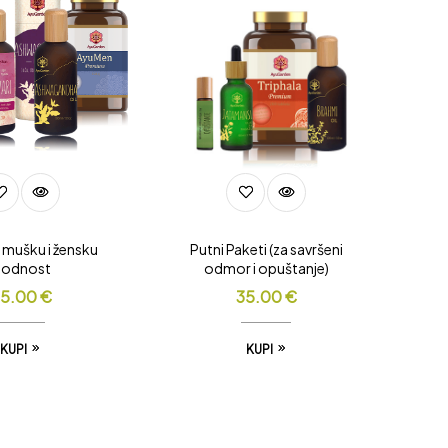
a mušku i žensku
Putni Paketi (za savršeni
lodnost
odmor i opuštanje)
5.00
€
35.00
€
KUPI
KUPI