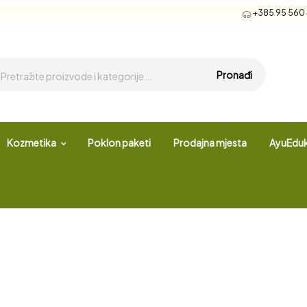
+385 95 560 4
Pronađi
Kozmetika
Poklon paketi
Prodajna mjesta
AyuEduk