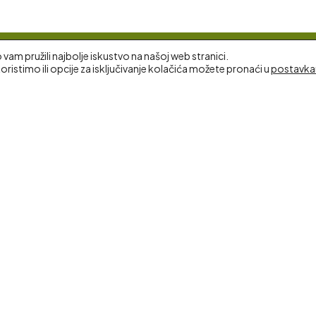
am pružili najbolje iskustvo na našoj web stranici.
oristimo ili opcije za isključivanje kolačića možete pronaći u
postavk
N INFO
UVJETI KORIŠTENJA
zija
Opći uvjeti korištenja
e nas
Privatnost korisnika
a
Dostava proizvoda
anja
Izjava o sigurnosti online plaćanj
enata
Podaci o pravnoj osobi