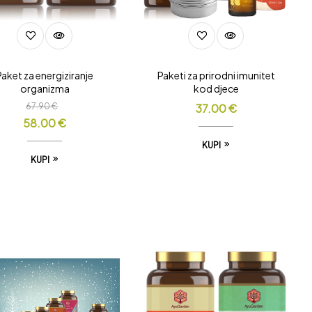
Paket za energiziranje
Paketi za prirodni imunitet
organizma
kod djece
67.90
€
37.00
€
58.00
€
KUPI
KUPI