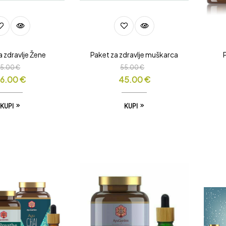
a zdravlje Žene
Paket za zdravlje muškarca
65.00
€
55.00
€
6.00
€
45.00
€
KUPI
KUPI