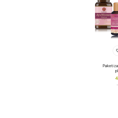
Paketi z
p
4