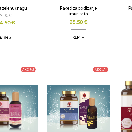
a zelenu snagu
Paketi za podizanje
P
imuniteta
39.00
€
28.50
€
4.50
€
KUPI
KUPI
AKCIJA!
AKCIJA!