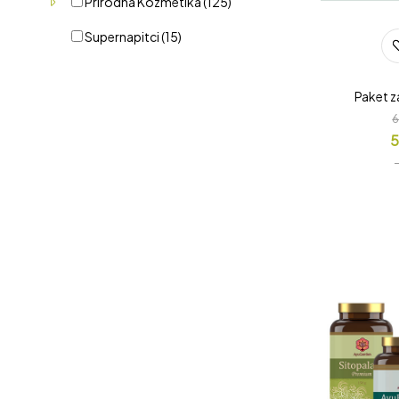
Prirodna Kozmetika
(125)
Supernapitci
(15)
Paket z
5