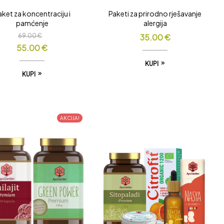
aket za koncentraciju i
Paketi za prirodno rješavanje
pamćenje
alergija
69.00
€
35.00
€
55.00
€
KUPI
KUPI
AKCIJA!