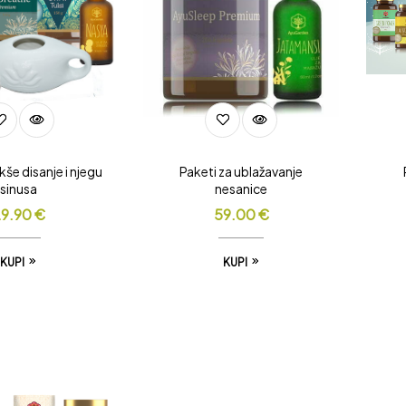
kše disanje i njegu
Paketi za ublažavanje
sinusa
nesanice
9.90
€
59.00
€
KUPI
KUPI