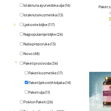
Istaknuta ayurvedska ulja
(16)
Paket z
Istaknuta kozmetika
(13)
3
Ljekovite biljke
(117)
Najpopularnije biljke
(26)
Naša preporuka
(13)
Novo
(48)
Paketi proizvoda
(36)
Paketi kozmetike
(17)
Paketi ljekovitih biljaka
(14)
Paketi ulja
(11)
Poklon Paketi
(26)