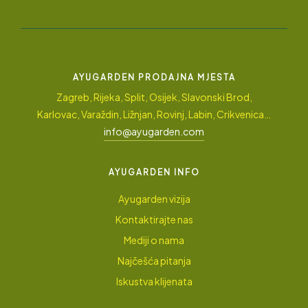
AYUGARDEN PRODAJNA MJESTA
Zagreb, Rijeka, Split, Osijek, Slavonski Brod,
Karlovac, Varaždin, Ližnjan, Rovinj, Labin, Crikvenica…
info@ayugarden.com
AYUGARDEN INFO
Ayugarden vizija
Kontaktirajte nas
Mediji o nama
Najčešća pitanja
Iskustva klijenata