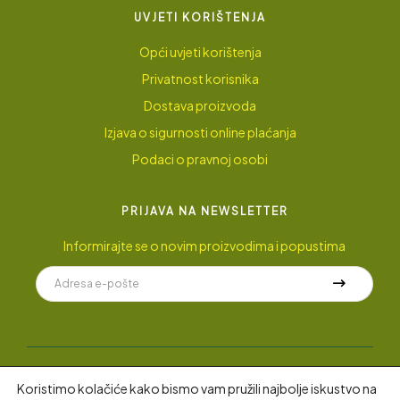
UVJETI KORIŠTENJA
Opći uvjeti korištenja
Privatnost korisnika
Dostava proizvoda
Izjava o sigurnosti online plaćanja
Podaci o pravnoj osobi
PRIJAVA NA NEWSLETTER
Informirajte se o novim proizvodima i popustima
Koristimo kolačiće kako bismo vam pružili najbolje iskustvo na
© 2022 AyuGarden
.
Sva prava pridržana.