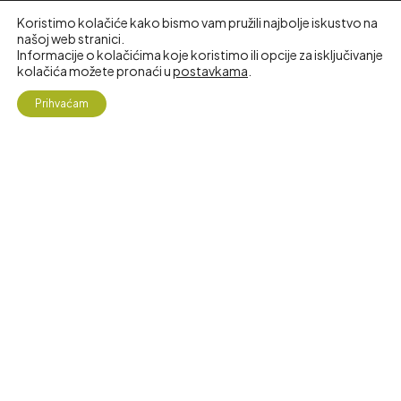
Koristimo kolačiće kako bismo vam pružili najbolje iskustvo na
našoj web stranici.
Informacije o kolačićima koje koristimo ili opcije za isključivanje
kolačića možete pronaći u
postavkama
.
4
Prihvaćam
Shop
My Account
Search
Željopis
Aritha - za snagu i zdravlje kose!
13.50
€
12.90
€
KUPI
Pretraži
AKCIJA!