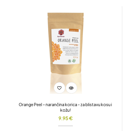
Orange Peel – narančina korica - za blistavu kosu i
kožu!
9.95
€