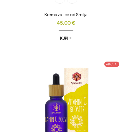
Krema za lice od Smilja
45.00
€
KUPI
AKCIJA!