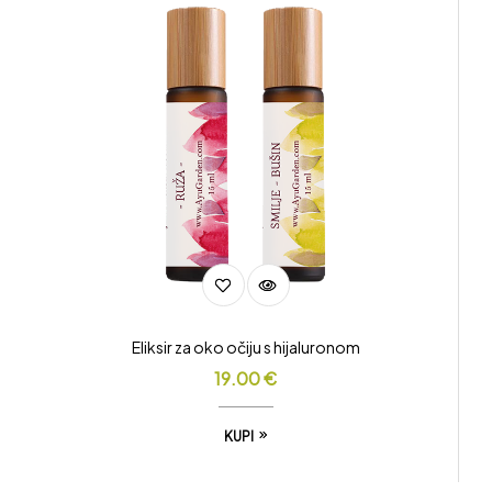
Eliksir za oko očiju s hijaluronom
19.00
€
KUPI