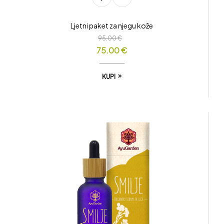
Ljetni paket za njegu kože
95.00
€
75.00
€
KUPI