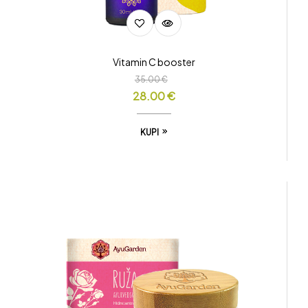
Vitamin C booster
35.00
€
28.00
€
KUPI