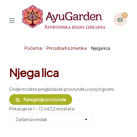
0
Početna
Prirodna Kozmetika
Njega lica
Njega lica
Ovdje možete pregledavati proizvode u ovoj trgovini.
Kategorije proizvoda
Prikazuje se 1 – 12 od 22 rezultata