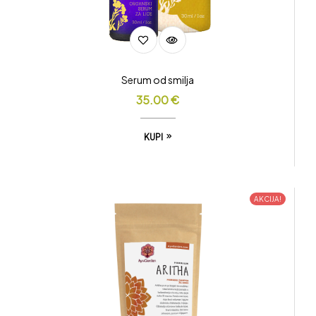
Serum od smilja
35.00
€
KUPI
AKCIJA!