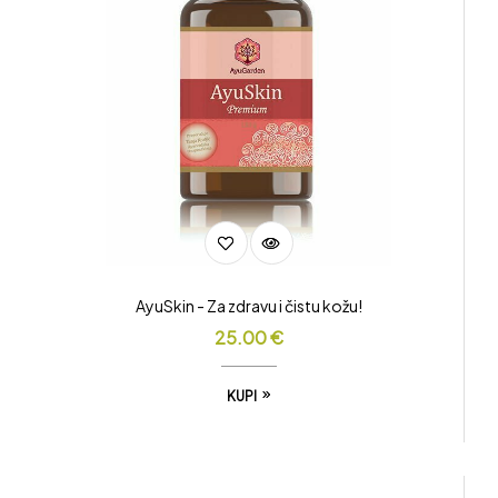
AyuSkin - Za zdravu i čistu kožu!
25.00
€
KUPI