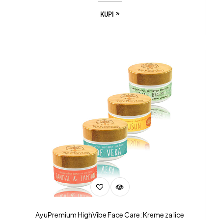
KUPI
AyuPremium HighVibe Face Care: Kreme za lice