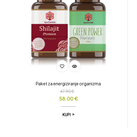
Paket za energiziranje organizma
67.90
€
58.00
€
KUPI