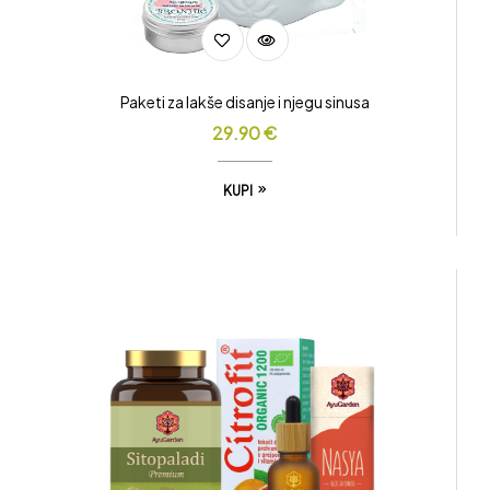
Paketi za lakše disanje i njegu sinusa
29.90
€
KUPI