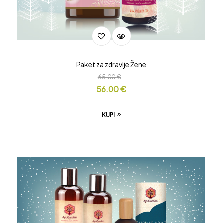
Paket za zdravlje Žene
65.00
€
56.00
€
KUPI