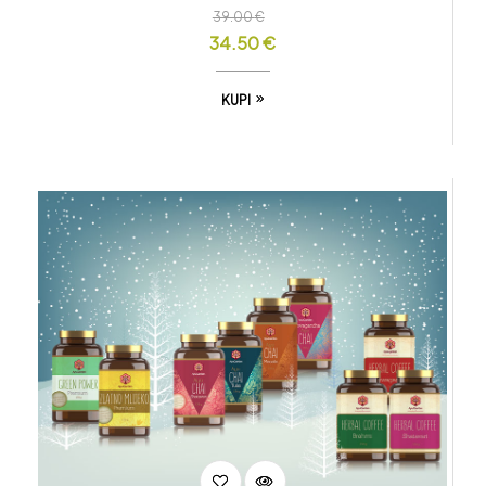
39.00
€
34.50
€
KUPI