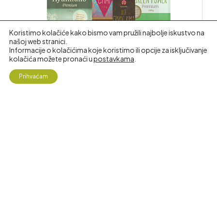
Koristimo kolačiće kako bismo vam pružili najbolje iskustvo na
našoj web stranici.
Informacije o kolačićima koje koristimo ili opcije za isključivanje
kolačića možete pronaći u
postavkama
.
4
Prihvaćam
Paketi za podizanje imuniteta
Shop
My Account
Search
Željopis
28.50
€
KUPI
Pretraži
AKCIJA!