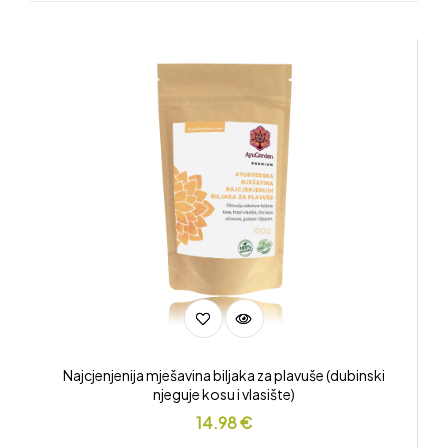
Najcjenjenija mješavina biljaka za plavuše (dubinski
njeguje kosu i vlasište)
14.98
€