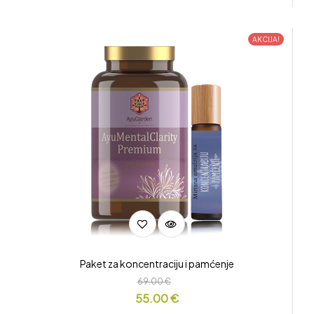
AKCIJA!
Paket za koncentraciju i pamćenje
69.00
€
55.00
€