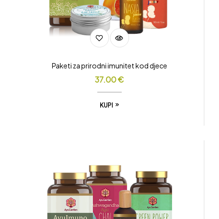
Paketi za prirodni imunitet kod djece
37.00
€
KUPI