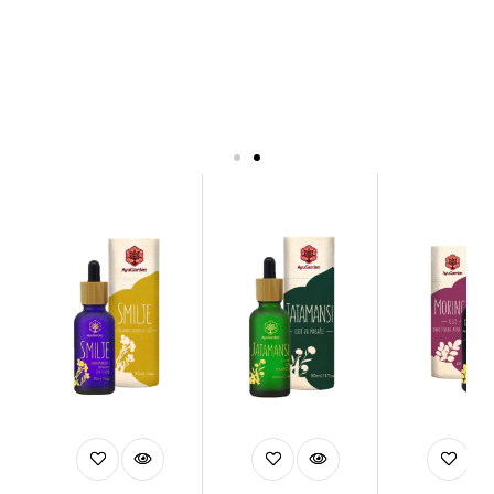
Ayurvedska ulja
Pregledaj sve