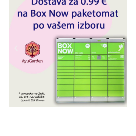
Prirodna kozmetika
Njega lica
Njega tijela
Njega kose
Prirodni dezodoransi
Balzami
Njega zuba
Mame i djeca
Za njega
Ayurvedska ulja