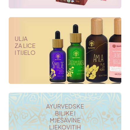
ULJA
ZA LICE
I TIJELO
AYURVEDSKE
BILJKE I
MJEŠAVINE
LJEKOVITIH