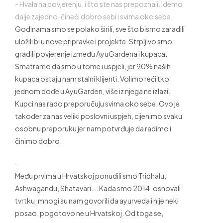
-
Hvala na povjerenju, i što ste nas prepoznali. Idemo
dalje zajedno, čineći dobro sebi i svima oko sebe.
Godinama smo se polako širili, sve što bismo zaradili
uložili bi u nove pripravke i projekte. Strpljivo smo
gradili povjerenje između AyuGardena i kupaca.
Smatramo da smo u tome i uspjeli, jer 90% naših
kupaca ostaju nam stalni klijenti. Volimo reći tko
jednom dođe u AyuGarden, više iz njega ne izlazi.
Kupci nas rado preporučuju svima oko sebe. Ovo je
također za nas veliki poslovni uspjeh, cijenimo svaku
osobnu preporuku jer nam potvrđuje da radimo i
činimo dobro.
-
Među prvima u Hrvatskoj ponudili smo Triphalu,
Ashwagandu, Shatavari…. Kada smo 2014. osnovali
tvrtku, mnogi su nam govorili da ayurveda i nije neki
posao, pogotovo ne u Hrvatskoj. Od toga se,