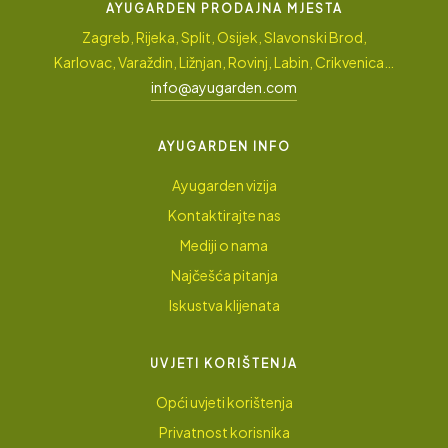
AYUGARDEN PRODAJNA MJESTA
Zagreb, Rijeka, Split, Osijek, Slavonski Brod,
Karlovac, Varaždin, Ližnjan, Rovinj, Labin, Crikvenica…
info@ayugarden.com
AYUGARDEN INFO
Ayugarden vizija
Kontaktirajte nas
Mediji o nama
Najčešća pitanja
Iskustva klijenata
UVJETI KORIŠTENJA
Opći uvjeti korištenja
Privatnost korisnika