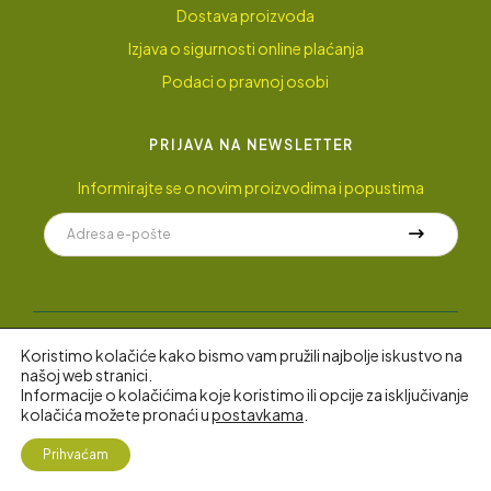
Dostava proizvoda
Izjava o sigurnosti online plaćanja
Podaci o pravnoj osobi
PRIJAVA NA NEWSLETTER
Informirajte se o novim proizvodima i popustima
Koristimo kolačiće kako bismo vam pružili najbolje iskustvo na
© 2022 AyuGarden
.
Sva prava pridržana.
našoj web stranici.
Informacije o kolačićima koje koristimo ili opcije za isključivanje
kolačića možete pronaći u
postavkama
.
4
Prihvaćam
Shop
My Account
Search
Željopis