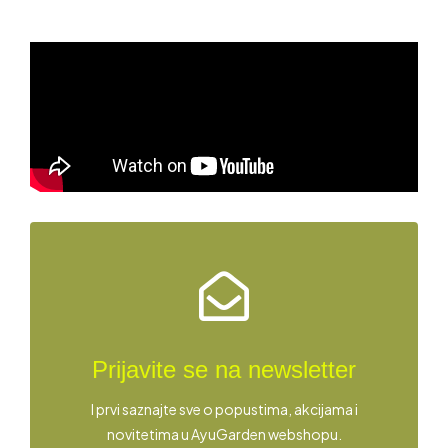
Prijavite se na newsletter
I prvi saznajte sve o popustima, akcijama i
novitetima u AyuGarden webshopu.