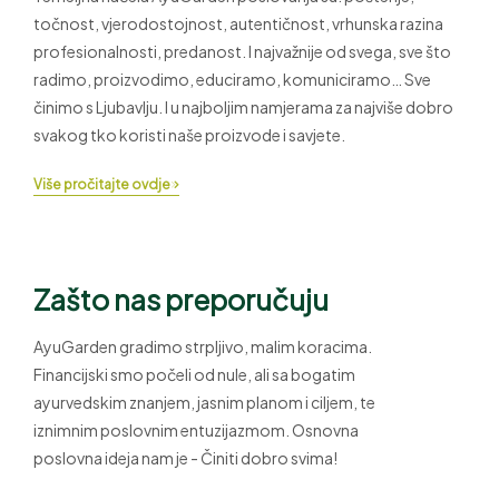
točnost, vjerodostojnost, autentičnost, vrhunska razina
profesionalnosti, predanost. I najvažnije od svega, sve što
radimo, proizvodimo, educiramo, komuniciramo… Sve
činimo s Ljubavlju. I u najboljim namjerama za najviše dobro
svakog tko koristi naše proizvode i savjete.
Više pročitajte ovdje
Zašto nas preporučuju
AyuGarden gradimo strpljivo, malim koracima.
Financijski smo počeli od nule, ali sa bogatim
ayurvedskim znanjem, jasnim planom i ciljem, te
iznimnim poslovnim entuzijazmom. Osnovna
poslovna ideja nam je - Činiti dobro svima!