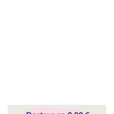
Paketi proizvoda
Paketi ljekovitih biljaka
Paketi za kosu
Paketi prirodne kozmetike
Paketi balzama
Paketi ulja
Paketi za njegu sinusa
Paketi za imunitet
Paketi za plodnost
Paket ulja za opuštanje
Paket ulja za masažu
Paket za rast kose
Paketi za tuširanje
Paketi Smilje