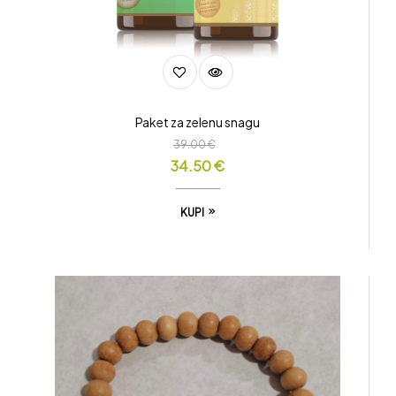
Paket za zelenu snagu
39.00
€
34.50
€
KUPI