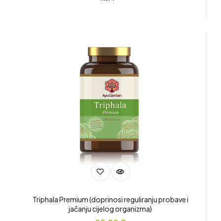
Triphala Premium (doprinosi reguliranju probave i
jačanju cijelog organizma)