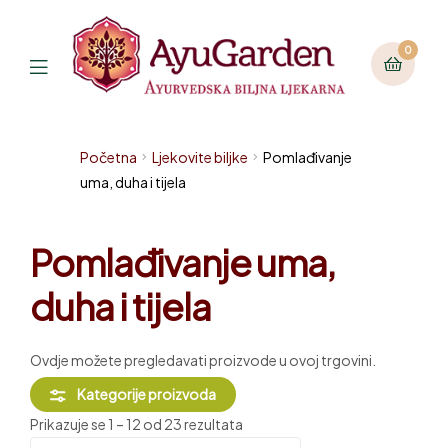
0
Početna
Ljekovite biljke
Pomlađivanje
uma, duha i tijela
Pomlađivanje uma,
duha i tijela
Ovdje možete pregledavati proizvode u ovoj trgovini.
Kategorije proizvoda
Prikazuje se 1 – 12 od 23 rezultata