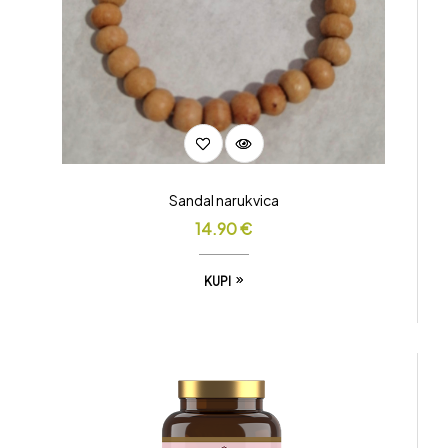
Sandal narukvica
14.90
€
KUPI