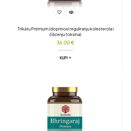
Trikatu Premium (doprinosi reguliranju kolesterola i
čišćenju toksina)
36.00
€
KUPI