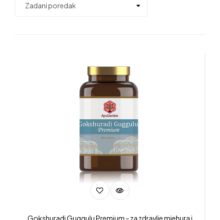
Gokshuradi Guggulu Premium - za zdravlje mjehura i