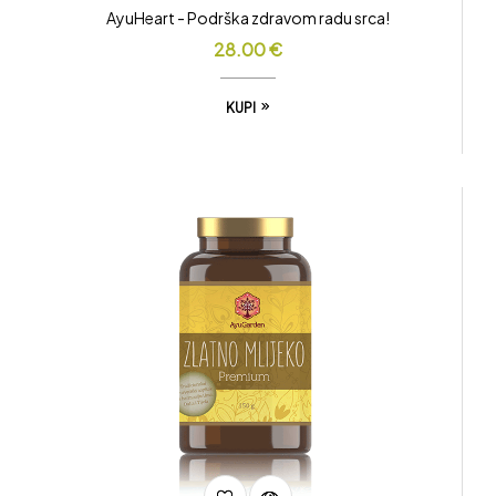
AyuHeart - Podrška zdravom radu srca!
28.00
€
KUPI