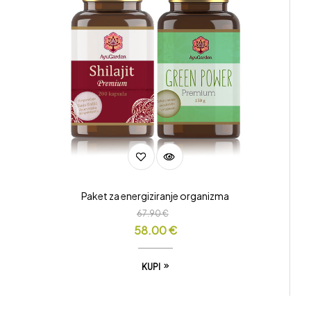
Paket za energiziranje organizma
67.90
€
58.00
€
KUPI