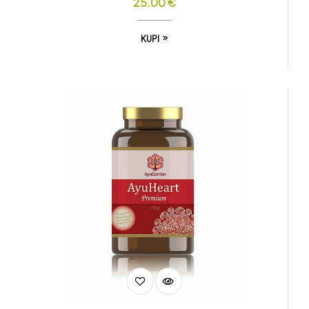
25.00
€
KUPI