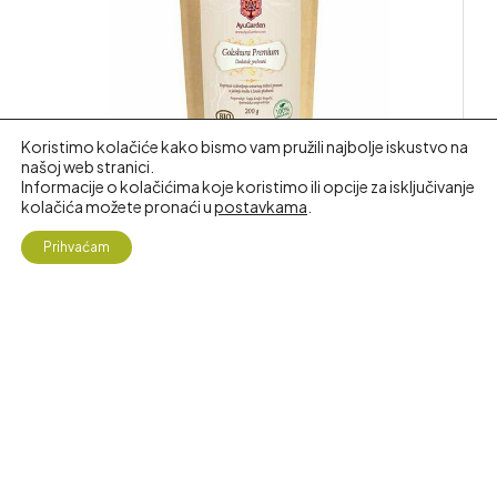
Koristimo kolačiće kako bismo vam pružili najbolje iskustvo na
našoj web stranici.
Informacije o kolačićima koje koristimo ili opcije za isključivanje
kolačića možete pronaći u
postavkama
.
4
Prihvaćam
Gokshura Premium (doprinosi ozdravljenju urinarnog
Shop
My Account
Search
Željopis
trakta i prostate)
28.00
€
KUPI
Pretraži
AKCIJA!