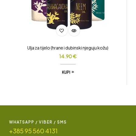
Ulja za tijelo (hrane i dubinski njeguju kožu)
14.90
€
KUPI
WHATSAPP / VIBER / SMS
+385 95 560 4131