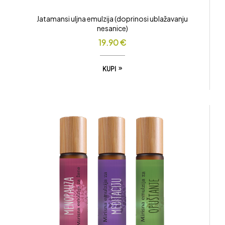
Jatamansi uljna emulzija (doprinosi ublažavanju
nesanice)
19.90
€
KUPI