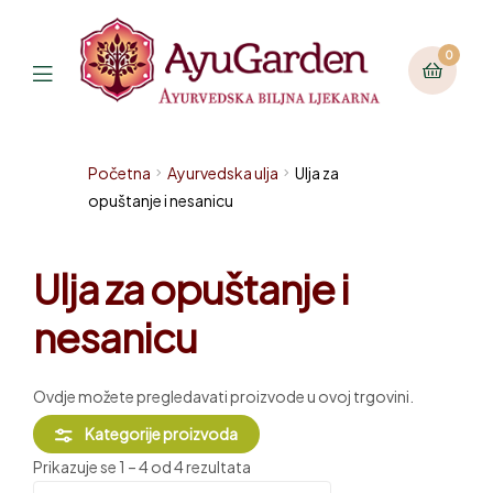
0
Početna
Ayurvedska ulja
Ulja za
opuštanje i nesanicu
Ulja za opuštanje i
nesanicu
Ovdje možete pregledavati proizvode u ovoj trgovini.
Kategorije proizvoda
Prikazuje se 1 – 4 od 4 rezultata