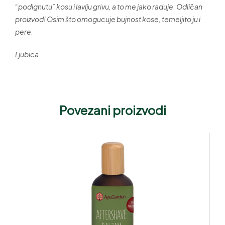
“podignutu” kosu i lavlju grivu, a to me jako raduje. Odličan
proizvod! Osim što omogucuje bujnost kose, temeljito ju i
pere.
Ljubica
Povezani proizvodi