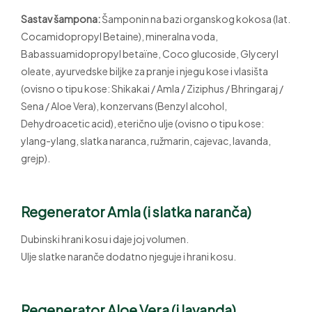
Sastav šampona:
Šamponin na bazi organskog kokosa (lat.
Cocamidopropyl Betaine), mineralna voda,
Babassuamidopropyl betaïne, Coco glucoside, Glyceryl
oleate, ayurvedske biljke za pranje i njegu kose i vlasišta
(ovisno o tipu kose: Shikakai / Amla / Ziziphus / Bhringaraj /
Sena / Aloe Vera), konzervans (Benzyl alcohol,
Dehydroacetic acid), eterično ulje (ovisno o tipu kose:
ylang-ylang, slatka naranca, ružmarin, cajevac, lavanda,
grejp).
Regenerator Amla
(i slatka naranča)
Dubinski hrani kosu i daje joj volumen.
Ulje slatke naranče dodatno njeguje i hrani kosu.
Regenerator Aloe Vera
(i lavanda)