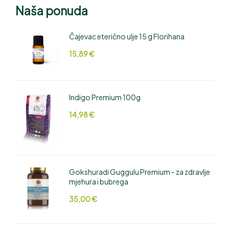
Naša ponuda
Čajevac eterično ulje 15 g Florihana
15,89
€
Indigo Premium 100g
14,98
€
Gokshuradi Guggulu Premium - za zdravlje
mjehura i bubrega
35,00
€