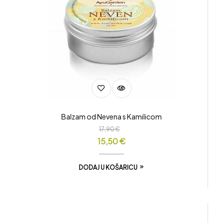
Balzam od Nevena s Kamilicom
17,90
€
15,50
€
DODAJ U KOŠARICU