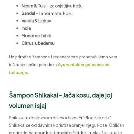
Neem & Tulsi
– za osjetljivu kožu
Sandal
– za normalnu kožu
Vanilia & Ljubav
India
Monoi de Tahiti
Citrusi u bademu
Uz prirodne šampone i regeneratore preporučujemo vam
tuširanje našim prirodnim
Ayurvedskim gelovima za
tuširanje.
Šampon Shikakai – Jača kosu, daje joj
volumen i sjaj
Shikakai u doslovnom prijevodu znači “Plod za kosu”.
Shikakai se od davnina koristi za pranje i njegu kose. Odličan
je prirodni šampon koji temeljito čisti kosu i vlasište, a uz to