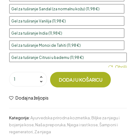
Gel za tuširanje Sandal (za normalnu kožu) (
11,98
€
)
Gel za tuširanje Vanilija (
11,98
€
)
Gel za tuširanje India (
11,98
€
)
Gel za tuširanje Monoi de Tahiti (
11,98
€
)
Gel za tuširanje Citrusi u bademu (
11,98
€
)
Obriši
DODAJ U KOŠARICU
Dodaj na željopis
Kategorije:
Ayurvedska prirodna kozmetika
,
Biljke za njegu i
bojenje kose
,
Naša preporuka
,
Njega i rast kose
,
Šamponi i
regeneratori
,
Za njega