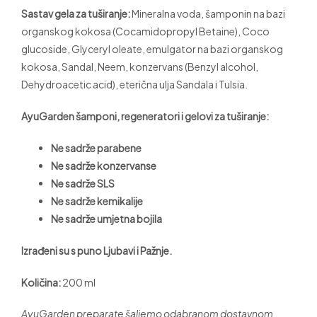
Sastav gela za tuširanje:
Mineralna voda, šamponin na bazi
organskog kokosa (Cocamidopropyl Betaine), Coco
glucoside, Glyceryl oleate, emulgator na bazi organskog
kokosa, Sandal, Neem, konzervans (Benzyl alcohol,
Dehydroacetic acid), eterična ulja Sandala i Tulsia.
AyuGarden šamponi, regeneratori i gelovi za tuširanje:
Ne sadrže parabene
Ne sadrže konzervanse
Ne sadrže SLS
Ne sadrže kemikalije
Ne sadrže umjetna bojila
Izrađeni su s puno Ljubavi i Pažnje.
Količina:
200 ml
AyuGarden preparate šaljemo odabranom dostavnom