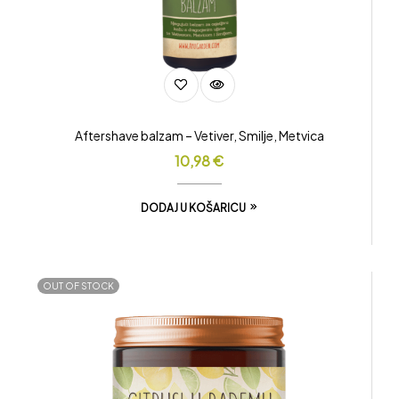
Aftershave balzam – Vetiver, Smilje, Metvica
10,98
€
DODAJ U KOŠARICU
OUT OF STOCK