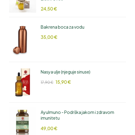
24,50
€
Bakrena boca za vodu
35,00
€
Nasya ulje (njeguje sinuse)
15,90
€
17,90
€
AyuImuno - Podrška jakom i zdravom
imunitetu
49,00
€