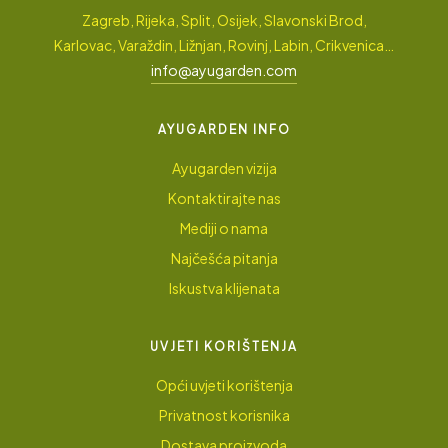
Zagreb, Rijeka, Split, Osijek, Slavonski Brod,
Karlovac, Varaždin, Ližnjan, Rovinj, Labin, Crikvenica…
info@ayugarden.com
AYUGARDEN INFO
Ayugarden vizija
Kontaktirajte nas
Mediji o nama
Najčešća pitanja
Iskustva klijenata
UVJETI KORIŠTENJA
Opći uvjeti korištenja
Privatnost korisnika
Dostava proizvoda