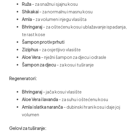
Ruža
– za snažnu i sjajnu kosu
Shikakai
– za normalnu i masnu kosu
Amla
– za volumen i njegu vlasišta
Bhringaraj
– za oštećenu kosu i ublažavanje ispadanja,
te rast kose
Šampon protiv prhuti
Ziziphus
– za osjetljivo vlasište
Aloe Vera
– nježni šampon za djecu i odrasle
Šampon za djecu
– za kosu i tuširanje
Regeneratori:
Bhringaraj
– jača kosu i vlasište
Aloe Vera i lavanda
– za suhu i oštećenu kosu
Amla i slatka naranča
– dubinski hrani kosu i daje joj
volumen
Gelovi za tuširanje: