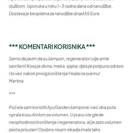
službom. Isporuka u roku 1-3 radna dana od narudžbe.
Dostava je besplatna za narudžbe iznad 55 Eura.
*** KOMENTARI KORISNIKA ***
Samo da javim da su šampon, regenerator i ulje amle
savršeni! Kosa je divna, meka, sjajna, djeluje potpuno zdravo
i to već nakon prvog korištenja! Hvala na svemu!
Martina
***
Počela sam koristiti AyuGarden šampone i već dva puta
oprala kosu Amlom za volumen. U pravu ste glede
neophodnosti korištenja i regeneratora, ali je zato volumen
zaista prisutan! Osobno nisam nikada imala tako