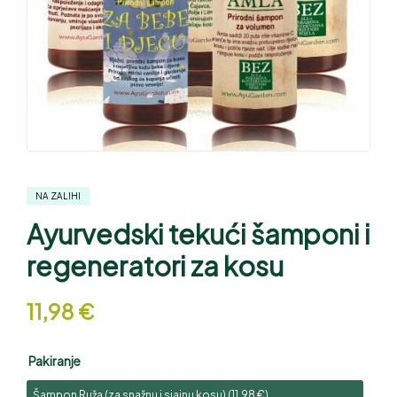
NA ZALIHI
Ayurvedski tekući šamponi i
regeneratori za kosu
11,98
€
Pakiranje
Šampon Ruža (za snažnu i sjajnu kosu) (
11,98
€
)