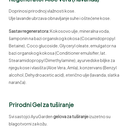
Doprinosi prirodnoj vlažnosti kose.
Ulje lavande ubrzava obnavljanje suhe i oštećene kose.
Sastav regeneratora:
Kokosovo ulje, mineralna voda,
šamponin na bazi organskog kokosa (Cocamidopropyl
Betaine), Coco glucoside, Glyceryl oleate, emulgator na
bazi organskog kokosa (Conditioner emulsifier, lat.
Stearamidopropyl Dimethylamine), ayurvedske biljke za
njegu kose i vlasišta (Aloe Vera, Amla), konzervans (Benzyl
alcohol, Dehydroacetic acid), eterično ulje (lavanda, slatka
naranča).
Prirodni Gel za tuširanje
Svi sastojci AyuGarden
gelova za tuširanje
izuzetno su
blagotvorni za kožu.