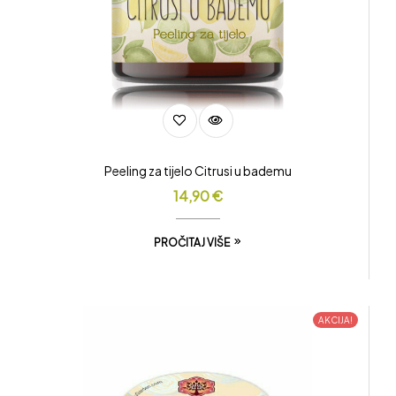
Peeling za tijelo Citrusi u bademu
14,90
€
PROČITAJ VIŠE
AKCIJA!