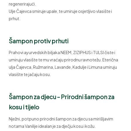
regenerirajući.
Ulje Čajevca smiruje upale, te umiruje osjetljivo vlasište i
prhut.
Šampon
protiv prhuti
Prahovi ayurvedskih biljaka NEEM, ZIZIPHUS i TULSI čiste i
umiruju vlasište te mu vraćaju prirodnu ravnotežu. Eterična
ulja Čajevca, Ružmarina, Lavande, Kadulje i Limuna umiruju
vlasište te jačaju kosu.
Šampon za djecu
– Prirodni šampon za
kosu i tijelo
Nježni, potpuno prirodni šampon za djecu sa mirišljavim
notama Vanilije idealan je za dječju kosu i kožu.