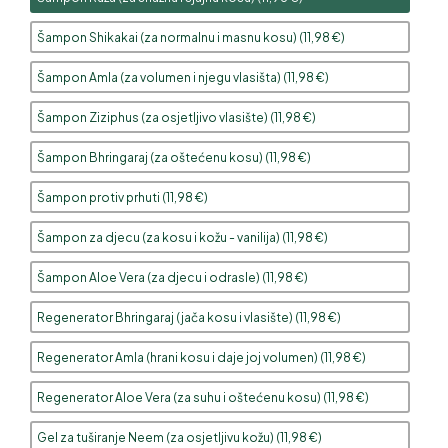
Šampon Shikakai (za normalnu i masnu kosu) (
11,98
€
)
Šampon Amla (za volumen i njegu vlasišta) (
11,98
€
)
Šampon Ziziphus (za osjetljivo vlasište) (
11,98
€
)
Šampon Bhringaraj (za oštećenu kosu) (
11,98
€
)
Šampon protiv prhuti (
11,98
€
)
Šampon za djecu (za kosu i kožu - vanilija) (
11,98
€
)
Šampon Aloe Vera (za djecu i odrasle) (
11,98
€
)
Regenerator Bhringaraj (jača kosu i vlasište) (
11,98
€
)
Regenerator Amla (hrani kosu i daje joj volumen) (
11,98
€
)
Regenerator Aloe Vera (za suhu i oštećenu kosu) (
11,98
€
)
Gel za tuširanje Neem (za osjetljivu kožu) (
11,98
€
)