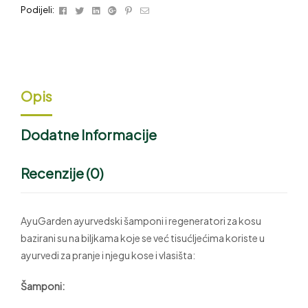
Facebook
Twitter
Linkedin
Google+
Pinterest
Email
Podijeli:
Opis
Dodatne Informacije
Recenzije (0)
AyuGarden ayurvedski šamponi i regeneratori za kosu
bazirani su na biljkama koje se već tisućljećima koriste u
ayurvedi za pranje i njegu kose i vlasišta:
Šamponi: