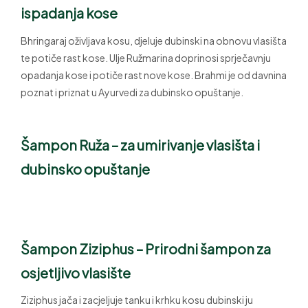
ispadanja kose
Bhringaraj oživljava kosu, djeluje dubinski na obnovu vlasišta
te potiče rast kose. Ulje Ružmarina doprinosi sprječavnju
opadanja kose i potiče rast nove kose. Brahmi je od davnina
poznat i priznat u Ayurvedi za dubinsko opuštanje.
Šampon Ruža – za umirivanje vlasišta i
dubinsko opuštanje
Šampon
Ziziphus – Prirodni šampon za
osjetljivo vlasište
Ziziphus jača i zacjeljuje tanku i krhku kosu dubinski ju