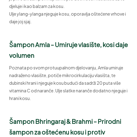
djeluje i kao balzam za kosu.
Ulje ylang-ylanga njeguje kosu, oporavlja oštećene vrhove i
daje joj sjaj.
Šampon
Amla – Umiruje vlasište, kosi daje
volumen
Poznata po svom protuupalnom djelovanju, Amla umiruje
nadraženo vlasište, potiče mikrocirkulaciju vlasišta, te
dubinski hrani i njeguje kosu budući da sadrži 20 puta više
vitamina C od naranče. Ulje slatke naranče dodatno njeguje i
hrani kosu.
Šampon
Bhringaraj & Brahmi – Prirodni
šampon za oštećenu kosu i protiv