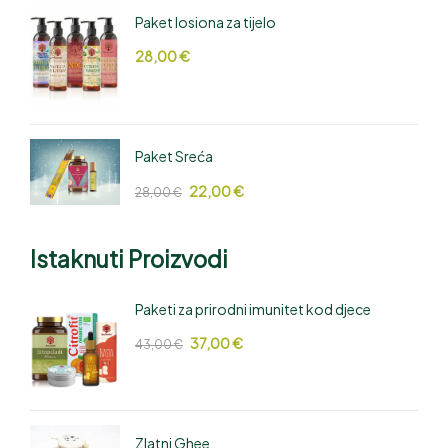
Paket losiona za tijelo
28,00
€
Paket Sreća
22,00
€
28,00
€
Istaknuti Proizvodi
Paketi za prirodni imunitet kod djece
37,00
€
43,00
€
Zlatni Ghee