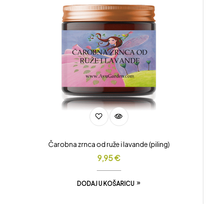
Čarobna zrnca od ruže i lavande (piling)
9,95
€
DODAJ U KOŠARICU