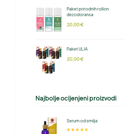
Paket prirodnih rollon
dezodoransa
20,00
€
Paket ULJA
20,00
€
Najbolje ocijenjeni proizvodi
Serum od smilja