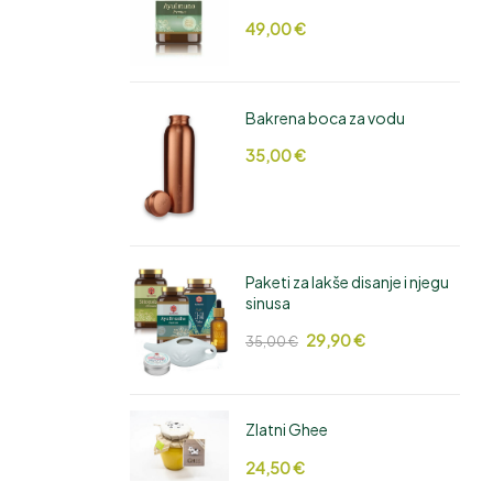
49,00
€
Bakrena boca za vodu
35,00
€
Paketi za lakše disanje i njegu
sinusa
29,90
€
35,00
€
Zlatni Ghee
24,50
€