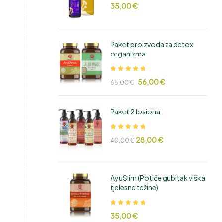
Ocjenjeno
35,00
€
5.00
od 5
Paket proizvoda za detox
organizma
Ocjenjeno
56,00
€
65,00
€
5.00
od 5
Paket 2 losiona
Ocjenjeno
28,00
€
40,00
€
5.00
od 5
AyuSlim (Potiče gubitak viška
tjelesne težine)
Ocjenjeno
35,00
€
5.00
od 5