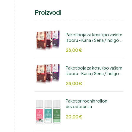
Proizvodi
Paket boja za kosu (po vašem
izboru - Kana / Sena / Indigo /
Hibiskus / Cikla / Amla /
28,00
€
Manjistha / Aloe Vera /
Bhringaraj)
Paket boja za kosu (po vašem
izboru - Kana / Sena / Indigo /
Hibiskus / Cikla / Amla /
28,00
€
Manjistha / Aloe Vera /
Bhringaraj)
Paket prirodnih rollon
dezodoransa
20,00
€