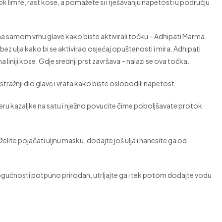
ok limfe, rast kose, a pomažete si i rješavanju napetosti u području
na samom vrhu glave kako biste aktivirali točku – Adhipati Marma.
 bez ulja kako bi se aktivirao osjećaj opuštenosti i mira. Adhipati
liniji kose. Gdje srednji prst završava – nalazi se ova točka.
tražnji dio glave i vrata kako biste oslobodili napetost.
u kazaljke na satu i nježno povucite čime poboljšavate protok
želite pojačati uljnu masku, dodajte još ulja i nanesite ga od
ogućnosti potpuno prirodan, utrljajte ga i tek potom dodajte vodu