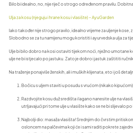
Bilo bi idealno, no, nije riječ o strogo određenom pravilu. Dobitna
Ulja za kosu (njeguju i hrane kosu i vlasište) – AyuGarden
Iako također nije strogo pravilo, idealno vrijeme za uljenje kos
Slobodno se za tu namijenu mogu koristiti i ayurvedska ulja za tij
Ulje bi bilo dobro na kosi ostaviti tijekom noći, nježno umotane kos
ulje ne bi istjecalo po jastuku. Zato je dobro i jastuk zaštititi ruč
Na traženje ponajviše ženskih, ali i muških klijenata, eto i još detalj
Bočicu s uljem staviti u posudu s vrućom (nikako kipućom) 
Razdvojite kosu duž središta i lagano nanesite ulje na vlasi
utrljavajući pri tome ulje u vlasište kako se ne bi slijevalo po l
Najbolji dio: masaža vlasišta! Srednjim do čvrstim pritisko
osloncem na palčevima koji će i sami raditi pokrete zajedno