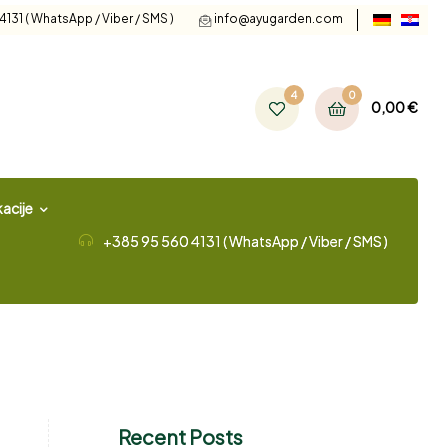
131 ( WhatsApp / Viber / SMS )
info@ayugarden.com
4
0
0,00
€
acije
+385 95 560 4131 ( WhatsApp / Viber / SMS )
Recent Posts