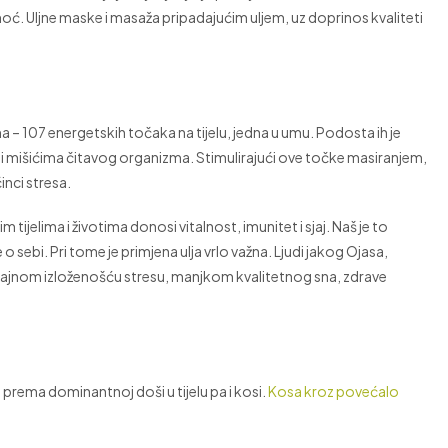
ć. Uljne maske i masaža pripadajućim uljem, uz doprinos kvaliteti
a – 107 energetskih točaka na tijelu, jedna u umu. Podosta ih je
 i mišićima čitavog organizma. Stimulirajući ove točke masiranjem,
činci stresa.
 tijelima i životima donosi vitalnost, imunitet i sjaj. Naš je to
ebi. Pri tome je primjena ulja vrlo važna. Ljudi jakog Ojasa,
otrajnom izloženošću stresu, manjkom kvalitetnog sna, zdrave
se prema dominantnoj doši u tijelu pa i kosi.
Kosa kroz povećalo