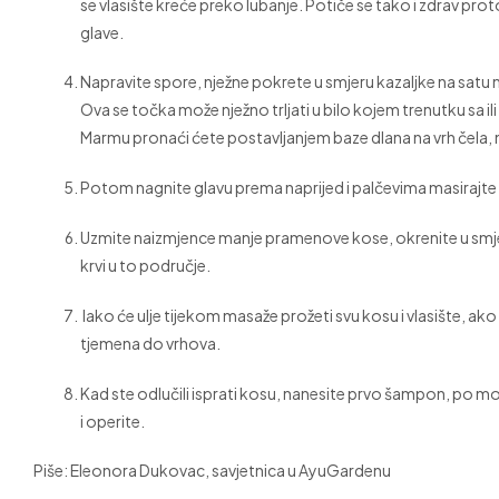
se vlasište kreće preko lubanje. Potiče se tako i zdrav prot
glave.
Napravite spore, nježne pokrete u smjeru kazaljke na satu 
Ova se točka može nježno trljati u bilo kojem trenutku sa ili
Marmu pronaći ćete postavljanjem baze dlana na vrh čela, na 
Potom nagnite glavu prema naprijed i palčevima masirajte s
Uzmite naizmjence manje pramenove kose, okrenite u smjer
krvi u to područje.
Iako će ulje tijekom masaže prožeti svu kosu i vlasište, ako 
tjemena do vrhova.
Kad ste odlučili isprati kosu, nanesite prvo šampon, po m
i operite.
Piše: Eleonora Dukovac, savjetnica u AyuGardenu