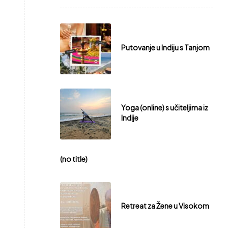
Putovanje u Indiju s Tanjom
Yoga (online) s učiteljima iz
Indije
(no title)
Retreat za Žene u Visokom