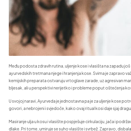
Među podosta zdravih rutina, uljenje kose i vlasišta na zapadu još 
ayurvedskih tretmana njege i hranjenja kose. Svima je zapravo važna
kemijskih preparata ostvaruju vrtoglave zarade, uz agresivan mar
bljesak, ali u perspektivi nerijetko i probleme poput oštećenja kos
U svojoj naravi, Ayurveda je jednostavna pa je za uljenje kose potre
govori, a nebrojeni i svjedoče, kako ovaj ritual kosi daje sjaj dragu
Masiranje ulja u kosu i vlasište pospješuje cirkulaciju, jača i podržav
dlake. Pri tome, umiruje se suho vlasište i svrbež. Zapravo, disbalans