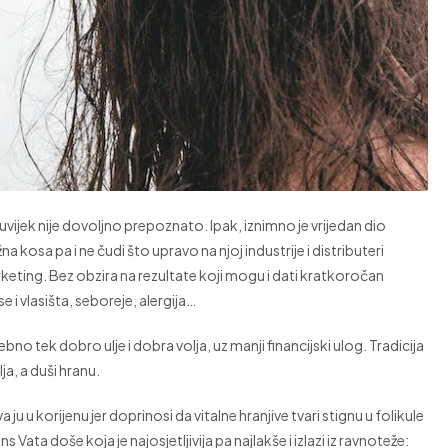
uvijek nije dovoljno prepoznato. Ipak, iznimno je vrijedan dio
 kosa pa i ne čudi što upravo na njoj industrije i distributeri
keting. Bez obzira na rezultate koji mogu i dati kratkoročan
e i vlasišta, seboreje, alergija…
bno tek dobro ulje i dobra volja, uz manji financijski ulog. Tradicija
lja, a duši hranu.
a ju u korijenu jer doprinosi da vitalne hranjive tvari stignu u folikule
 Vata doše koja je najosjetljivija pa najlakše i izlazi iz ravnoteže: