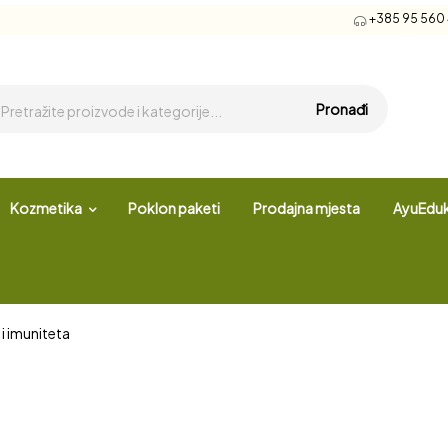
+385 95 560 4
Pronađi
Kozmetika
Poklon paketi
Prodajna mjesta
AyuEduk
i imuniteta