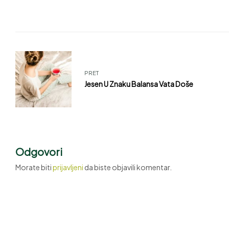
PRET
Jesen U Znaku Balansa Vata Doše
Odgovori
Morate biti
prijavljeni
da biste objavili komentar.