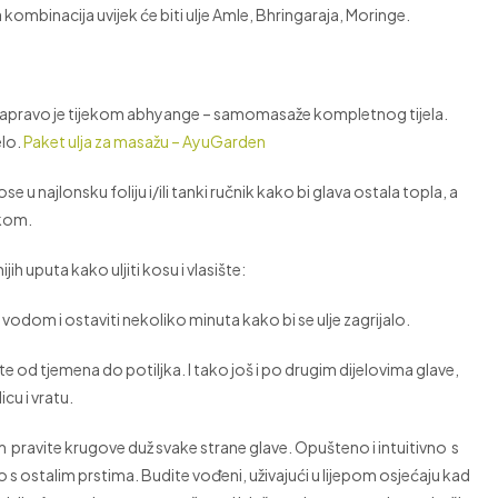
 kombinacija uvijek će biti ulje Amle, Bhringaraja, Moringe.
e, zapravo je tijekom abhyange – samomasaže kompletnog tijela.
elo.
Paket ulja za masažu – AyuGarden
e u najlonsku foliju i/ili tanki ručnik kako bi glava ostala topla, a
nikom.
nijih uputa kako uljiti kosu i vlasište:
vodom i ostaviti nekoliko minuta kako bi se ulje zagrijalo.
šte od tjemena do potiljka. I tako još i po drugim dijelovima glave,
icu i vratu.
m pravite krugove duž svake strane glave. Opušteno i intuitivno s
 s ostalim prstima. Budite vođeni, uživajući u lijepom osjećaju kad