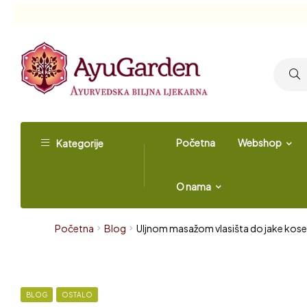
Početna
Webshop
Kategorije
O nama
Početna
Blog
Uljnom masažom vlasišta do jake kose 
BLOG
OSTALO