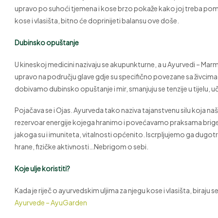
upravo po suhoći tjemena i kose brzo pokaže kako joj treba pomo
kose i vlasišta, bitno će doprinijeti balansu ove doše.
Dubinsko opuštanje
U kineskoj medicini nazivaju se akupunkturne, a u Ayurvedi – Marm
upravo na području glave gdje su specifično povezane sa živcima
dobivamo dubinsko opuštanje i mir, smanjuju se tenzije u tijelu, u
Pojačava se i Ojas. Ayurveda tako naziva tajanstvenu silu koja našim
rezervoar energije kojega hranimo i povećavamo praksama brige o s
jakoga su i imuniteta, vitalnosti općenito. Iscrpljujemo ga dug
hrane, fizičke aktivnosti…Nebrigom o sebi.
Koje ulje koristiti?
Kada je riječ o ayurvedskim uljima za njegu kose i vlasišta, biraju 
Ayurvede – AyuGarden