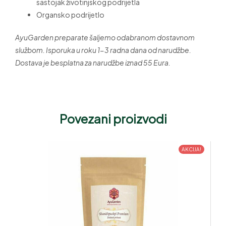
sastojak životinjskog podrijetla
Organsko podrijetlo
AyuGarden preparate šaljemo odabranom dostavnom
službom. Isporuka u roku 1-3 radna dana od narudžbe.
Dostava je besplatna za narudžbe iznad 55 Eura.
Povezani proizvodi
AKCIJA!