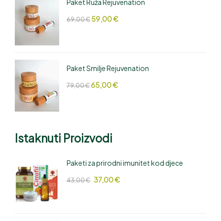
Paket Ruža Rejuvenation
59,00
€
69,00
€
Paket Smilje Rejuvenation
65,00
€
79,00
€
Istaknuti Proizvodi
Paketi za prirodni imunitet kod djece
37,00
€
43,00
€