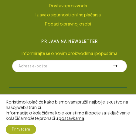
Dostava proizvoda
Izjava o sigurnosti online plaćanja
Podaci o pravnoj osobi
PRIJAVA NA NEWSLETTER
Informirajte se o novim proizvodima i popustima
Koristimo kolačiće kako bismo vam pružili najbolje iskustvo na
© 2022 AyuGarden
.
Sva prava pridržana.
našoj web stranici.
Informacije o kolačićima koje koristimo ili opcije za isključivanje
kolačića možete pronaći u
postavkama
.
0
Prihvaćam
Shop
My Account
Search
Željopis