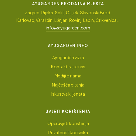
AYUGARDEN PRODAJNA MJESTA
Zagreb, Rijeka, Split, Osijek, Slavonski Brod,
Karlovac, Varaždin, Ližnjan, Rovinj, Labin, Crikvenica…
info@ayugarden.com
AYUGARDEN INFO
Ayugarden vizija
Kontaktirajte nas
Mediji o nama
Najčešća pitanja
Iskustva klijenata
UVJETI KORIŠTENJA
Opći uvjeti korištenja
Privatnost korisnika