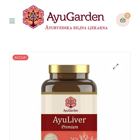
0
AKCIJA!
🔍