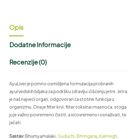
Opis
Dodatne Informacije
Recenzije (0)
AyuLiver je pomno osmišljena formulacija probranih
ayurvedskih biljaka za podršku zdravlju i čišćenju jetre. Jetra
je naš najveći organ, odgovoran za stotine funkcija u
organizmu. Ona je filter krvi, filter toksina i masnoća, stoga
ju je važno povremeno čistiti, a istovremeno i osnaživati, te
jačati.
Sastav:
Bhumyamalaki,
Guduchi,
Bhringaraj
,
Kalmegh
,