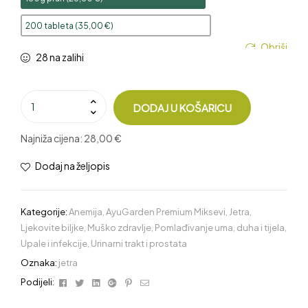
200 tableta (
35,00
€
)
Obriši
28 na zalihi
DODAJ U KOŠARICU
Najniža cijena:
28,00 €
Dodaj na željopis
Kategorije:
Anemija
,
AyuGarden Premium Miksevi
,
Jetra
,
Ljekovite biljke
,
Muško zdravlje
,
Pomlađivanje uma, duha i tijela
,
Upale i infekcije
,
Urinarni trakt i prostata
Oznaka:
jetra
Facebook
Twitter
Linkedin
Google+
Pinterest
Email
Podijeli: