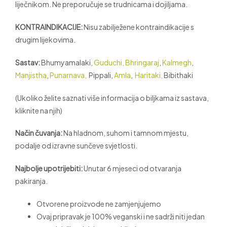
liječnikom. Ne preporučuje se trudnicama i dojiljama.
KONTRAINDIKACIJE:
Nisu zabilježene kontraindikacije s
drugim lijekovima.
Sastav:
Bhumyamalaki,
Guduchi,
Bhringaraj
,
Kalmegh
,
Manjistha
,
Punarnava,
Pippali,
Amla
,
Haritaki,
Bibithaki
(Ukoliko želite saznati više informacija o biljkama iz sastava,
kliknite na njih)
Način čuvanja:
Na hladnom, suhom i tamnom mjestu,
podalje od izravne sunčeve svjetlosti.
Najbolje upotrijebiti:
Unutar 6 mjeseci od otvaranja
pakiranja.
Otvorene proizvode ne zamjenjujemo
Ovaj pripravak je 100% veganski i ne sadrži niti jedan