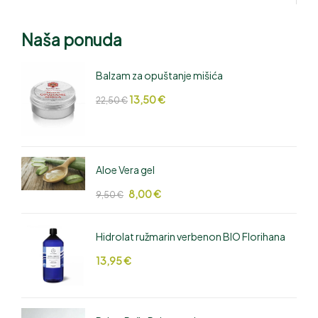
Naša ponuda
Balzam za opuštanje mišića
13,50
€
22,50
€
Aloe Vera gel
8,00
€
9,50
€
Hidrolat ružmarin verbenon BIO Florihana
13,95
€