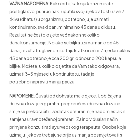
VAŽNA NAPOMENA:
Kako bi biljka koju konzumirate
postigla svoj puni učinak i uputila svoju ljekovitost u svih 7
tkiva (dhatus) u organizmu, potrebno ju je uzimati
kontinuirano, svaki dan, minimalno 45 dana u ciklusu.
Rezultati se često osjete već nakon nekoliko
dana konzumacije. No ako se biljka uzima manje od 45
dana, rezultati uglavnom ostaju kratkoročni. Za jedan ciklus
45 dana potrebno je cca 200 gr, odnosno 200 kapsula
biljke. Možete, ukoliko osjetite da Vam tako odgovara,
uzimati 3-5 mjeseci u kontinuitetu, tada je
potrebno napraviti manju pauzu.
NAPOMENE:
Čuvati od dohvata male djece. Uobičajena
dnevna doza je 5 g praha, preporučena dnevna doza ne
smije se prekoračiti. Dodatak prehrani nije nadomjestak ili
zamjena uravnoteženoj prehrani. Za individualan način
primjene konzultirati ayurvedskog terapeuta. Osobe koje
uzimaju lijekove trebaju se prije uzimanja posavjetovati s