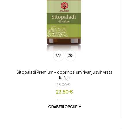
Sitopaladi Premium – doprinosi smirivanju svih vrsta
kašlja
28,00
€
23,50
€
ODABERI OPCIJE