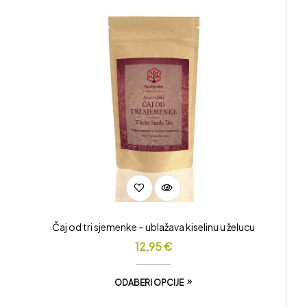
Čaj od tri sjemenke – ublažava kiselinu u želucu
12,95
€
ODABERI OPCIJE