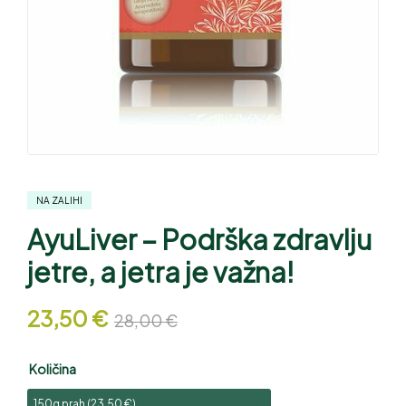
NA ZALIHI
AyuLiver – Podrška zdravlju
jetre, a jetra je važna!
23,50
€
28,00
€
Količina
150g prah (
23,50
€
)