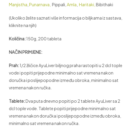
Manjistha
,
Punarnava,
Pippali,
Amla
,
Haritaki,
Bibithaki
(Ukoliko želite saznati više informacija o biljkama iz sastava,
kliknite na njih)
Količina:
150g, 200 tableta
NAČIN PRIMJENE:
Prah:
1/2 žličice AyuLiver biljnog praha rastopiti u 2 dcl tople
vode i popiti prijepodne minimalno sat vremena nakon
doručka i poslijepopodne između obroka, minimalno sat
vremena nakon ručka.
Tablete:
Dva puta dnevno popiti po 2 tablete AyuLiver sa 2
dcl tople vode. Tablete popiti prijepodne minimalno sat
vremena nakon doručka i poslijepopodne između obroka,
minimalno sat vremena nakon ručka.