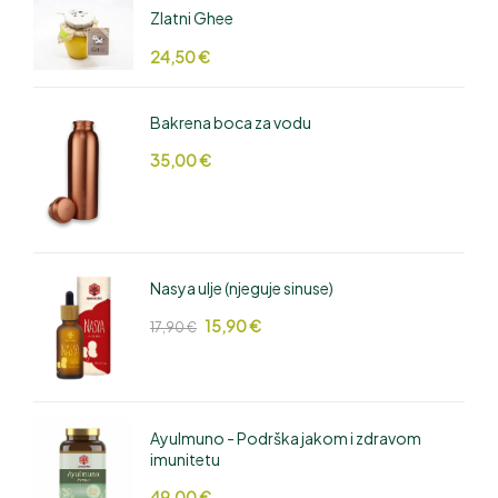
Zlatni Ghee
24,50
€
Bakrena boca za vodu
35,00
€
Nasya ulje (njeguje sinuse)
15,90
€
17,90
€
AyuImuno - Podrška jakom i zdravom
imunitetu
49,00
€