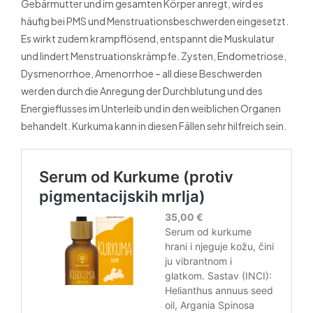
Gebärmutter und im gesamten Körper anregt, wird es
häufig bei PMS und Menstruationsbeschwerden eingesetzt.
Es wirkt zudem krampflösend, entspannt die Muskulatur
und lindert Menstruationskrämpfe. Zysten, Endometriose,
Dysmenorrhoe, Amenorrhoe – all diese Beschwerden
werden durch die Anregung der Durchblutung und des
Energieflusses im Unterleib und in den weiblichen Organen
behandelt. Kurkuma kann in diesen Fällen sehr hilfreich sein.