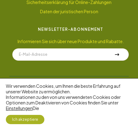
Sicherheitserklärung für Online-Zahlungen
Daten der juristischen Person
NEWSLETTER-ABONNEMENT
Informieren Sie sich über neue Produkte und Rabatte.
Wir verwenden Cookies, um Ihnen die beste Erfahrung auf
unserer Website zu ermöglichen.
© 2022 AyuGarden
.
Alle Rechte vorbehalten.
Informationen zu den von uns verwendeten Cookies oder
Optionen zum Deaktivieren von Cookies finden Sie unter
Einstellungen
Die
4
Ich akzeptiere
Geschäft
Mein Konto
Suchen
Wunschliste