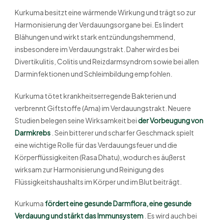
Kurkuma besitzt eine wärmende Wirkung und trägt so zur
Harmonisierung der Verdauungsorgane bei. Es lindert
Blähungen und wirkt stark entzündungshemmend,
insbesondere im Verdauungstrakt. Daher wird es bei
Divertikulitis, Colitis und Reizdarmsyndrom sowie bei allen
Darminfektionen und Schleimbildung empfohlen.
Kurkuma tötet krankheitserregende Bakterien und
verbrennt Giftstoffe (Ama) im Verdauungstrakt. Neuere
Studien belegen seine Wirksamkeit bei
der Vorbeugung von
Darmkrebs
. Sein bitterer und scharfer Geschmack spielt
eine wichtige Rolle für das Verdauungsfeuer und die
Körperflüssigkeiten (Rasa Dhatu), wodurch es äußerst
wirksam zur Harmonisierung und Reinigung des
Flüssigkeitshaushalts im Körper und im Blut beiträgt.
Kurkuma
fördert eine gesunde Darmflora, eine gesunde
Verdauung und stärkt das Immunsystem
. Es wird auch bei