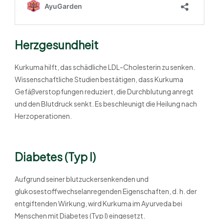
Herzgesundheit
Kurkuma hilft, das schädliche LDL-Cholesterin zu senken.
Wissenschaftliche Studien bestätigen, dass Kurkuma
Gefäßverstopfungen reduziert, die Durchblutung anregt
und den Blutdruck senkt. Es beschleunigt die Heilung nach
Herzoperationen.
Diabetes (Typ I)
Aufgrund seiner blutzuckersenkenden und
glukosestoffwechselanregenden Eigenschaften, d. h. der
entgiftenden Wirkung, wird Kurkuma im Ayurveda bei
Menschen mit Diabetes (Typ I) eingesetzt.