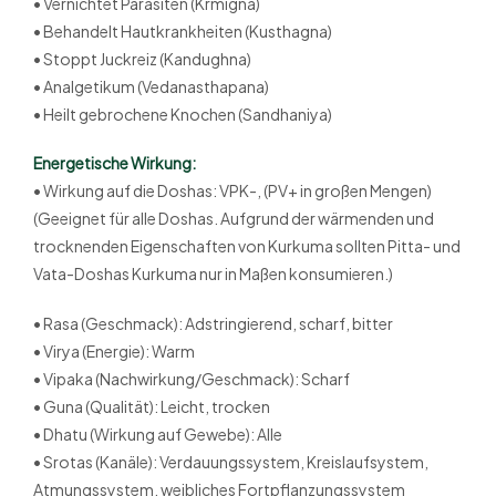
• Vernichtet Parasiten (Krmigna)
• Behandelt Hautkrankheiten (Kusthagna)
• Stoppt Juckreiz (Kandughna)
• Analgetikum (Vedanasthapana)
• Heilt gebrochene Knochen (Sandhaniya)
Energetische Wirkung:
• Wirkung auf die Doshas: VPK-, (PV+ in großen Mengen)
(Geeignet für alle Doshas. Aufgrund der wärmenden und
trocknenden Eigenschaften von Kurkuma sollten Pitta- und
Vata-Doshas Kurkuma nur in Maßen konsumieren.)
• Rasa (Geschmack): Adstringierend, scharf, bitter
• Virya (Energie): Warm
• Vipaka (Nachwirkung/Geschmack): Scharf
• Guna (Qualität): Leicht, trocken
• Dhatu (Wirkung auf Gewebe): Alle
• Srotas (Kanäle): Verdauungssystem, Kreislaufsystem,
Atmungssystem, weibliches Fortpflanzungssystem