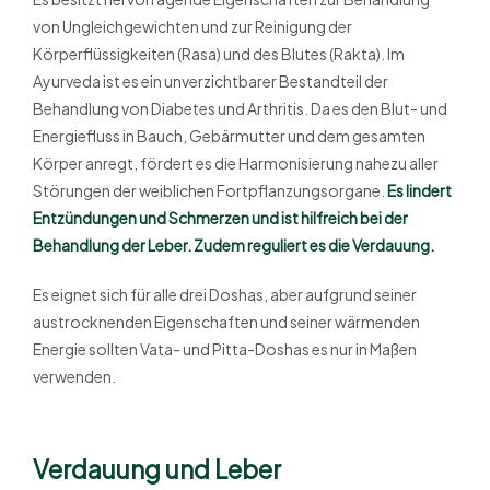
von Ungleichgewichten und zur Reinigung der
Körperflüssigkeiten (Rasa) und des Blutes (Rakta). Im
Ayurveda ist es ein unverzichtbarer Bestandteil der
Behandlung von Diabetes und Arthritis. Da es den Blut- und
Energiefluss in Bauch, Gebärmutter und dem gesamten
Körper anregt, fördert es die Harmonisierung nahezu aller
Störungen der weiblichen Fortpflanzungsorgane.
Es lindert
Entzündungen und Schmerzen und ist hilfreich bei der
Behandlung der Leber. Zudem reguliert es die Verdauung.
Es eignet sich für alle drei Doshas, ​​aber aufgrund seiner
austrocknenden Eigenschaften und seiner wärmenden
Energie sollten Vata- und Pitta-Doshas es nur in Maßen
verwenden.
Verdauung und Leber