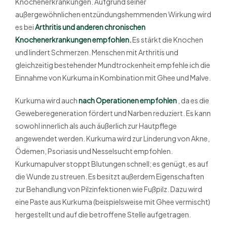
Knochenerkrankungen. Aufgrund seiner
außergewöhnlichen entzündungshemmenden Wirkung wird
es bei
Arthritis und anderen chronischen
Knochenerkrankungen empfohlen.
Es stärkt die Knochen
und lindert Schmerzen. Menschen mit Arthritis und
gleichzeitig bestehender Mundtrockenheit empfehle ich die
Einnahme von Kurkuma in Kombination mit Ghee und Malve.
Kurkuma wird auch
nach Operationen empfohlen
, da es die
Geweberegeneration fördert und Narben reduziert. Es kann
sowohl innerlich als auch äußerlich zur Hautpflege
angewendet werden. Kurkuma wird zur Linderung von Akne,
Ödemen, Psoriasis und Nesselsucht empfohlen.
Kurkumapulver stoppt Blutungen schnell; es genügt, es auf
die Wunde zu streuen. Es besitzt außerdem Eigenschaften
zur Behandlung von Pilzinfektionen wie Fußpilz. Dazu wird
eine Paste aus Kurkuma (beispielsweise mit Ghee vermischt)
hergestellt und auf die betroffene Stelle aufgetragen.