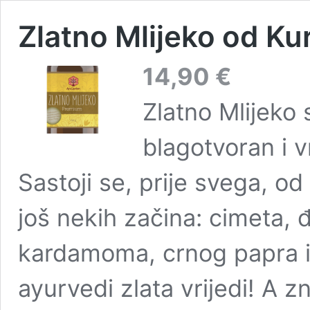
Zlatno Mlijeko od K
14,90
€
Zlatno Mlijeko 
blagotvoran i 
Sastoji se, prije svega, 
još nekih začina: cimeta, 
kardamoma, crnog papra 
ayurvedi zlata vrijedi! A z