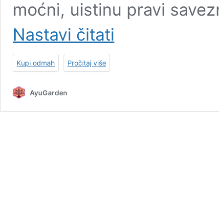
moćni, uistinu pravi savez
Zlatno
Nastavi čitati
Mlijeko
od
Kurkume
Kupi odmah
Pročitaj više
AyuGarden