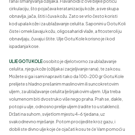
rana i smanjivanja ožiljaka. Flavanoidi iz ove biljke potiču
cirkulaciju, što pojačava keratanizaciju kože, a sve skupa
obnavlja, jača, štiti i čuva kožu. Zato se vrlo često koristi
kod upala kože i za ublažavanje celulita. Saponini u Gotu Koli
čiste i omekšavaju kožu, oligosaharidi vlaže, a fitosteroli ju
obnavljaju, čuvaju i štite. Ulje Gotu Kole korisno je i kod
ispadanja kose.
ULJE GOTU KOLE
osobito je djelotvorno za ublažavanje
celulita, njegu kože (ožiljaka i zacjeljivanje rana), te za kosu.
Možete si ga i sami napraviti tako da 100-200 gr Gotu Kole
prelijete s hladno prešanim maslinovim ili suncokretovim
uljem, za ublažavanje celulita lješnjakovim uljem. Ulja treba
volumenom biti dvostruko više nego praha. Prah se, dakle,
potopi u ulje, odnosno prelije uljem (radite to u staklenci).
Držati na suhom, svijetlom mjestu 4-6 tjedana, uz
svakodnevno mješanje. Potom procijedite kroz gazu, i
dobili ste divno ulje koje će ojačati kosu te će Vam pomoći u