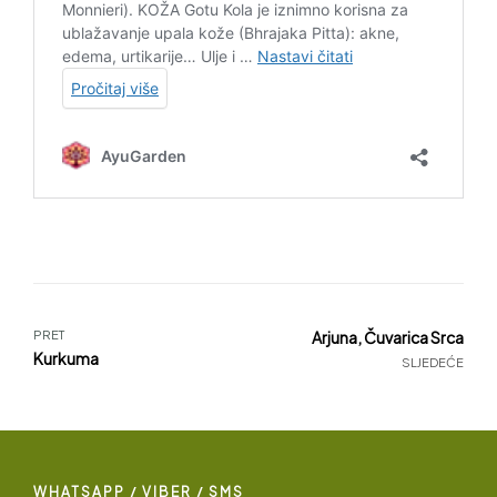
PRET
Arjuna, Čuvarica Srca
Kurkuma
SLJEDEĆE
WHATSAPP / VIBER / SMS