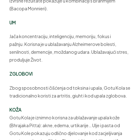
Izvrsne rezultate pokazuje u kombinaciji s Brahmijem
(Bacopa Monnieri).
UM
Jača koncentraciju, inteligenciju, memoriju, fokus i
pažnju. Korisna je u ublažavanju Alzheimerove bolesti,
senilnosti, demencije, moždanog udara. Ublažavajući stres,
produljuje Život.
ZGLOBOVI
Zbog sposobnosti čišćenja od toksina i upala, Gotu Kola se
tradicionalno koristi za artritis, giuht i kod upala zglobova.
KOŽA
Gotu Kola je iznimno korisna za ublažavanje upala kože
(Bhrajaka Pitta): akne, edema, urtikarije… Ulje i pasta od
Gotu Kole pokazuju odlično djelovanje kod zacjeljivanja