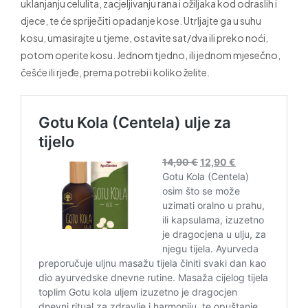
uklanjanju celulita, zacjeljivanju rana i ožiljaka kod odraslih i
djece, te će spriječiti opadanje kose. Utrljajte ga u suhu
kosu, umasirajte u tjeme, ostavite sat/dva ili preko noći,
potom operite kosu. Jednom tjedno, ili jednom mjesečno,
češće ili rjeđe, prema potrebi i koliko želite.