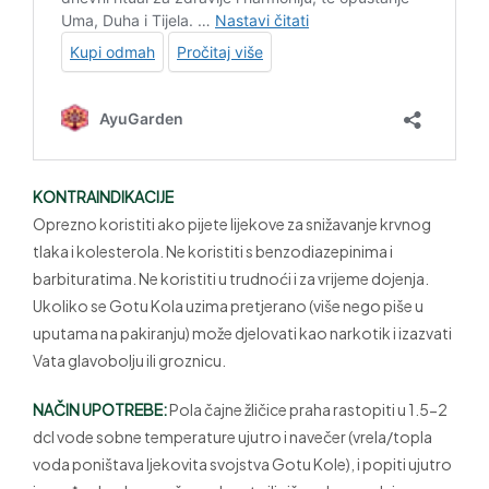
KONTRAINDIKACIJE
Oprezno koristiti ako pijete lijekove za snižavanje krvnog
tlaka i kolesterola. Ne koristiti s benzodiazepinima i
barbituratima. Ne koristiti u trudnoći i za vrijeme dojenja.
Ukoliko se Gotu Kola uzima pretjerano (više nego piše u
uputama na pakiranju) može djelovati kao narkotik i izazvati
Vata glavobolju ili groznicu.
NAČIN UPOTREBE:
Pola čajne žličice praha rastopiti u 1.5-2
dcl vode sobne temperature ujutro i navečer (vrela/topla
voda poništava ljekovita svojstva Gotu Kole), i popiti ujutro