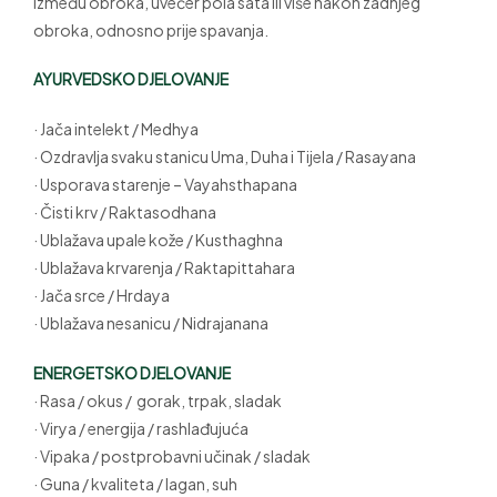
između obroka, uvečer pola sata ili više nakon zadnjeg
obroka, odnosno prije spavanja.
AYURVEDSKO DJELOVANJE
· Jača intelekt / Medhya
· Ozdravlja svaku stanicu Uma, Duha i Tijela / Rasayana
· Usporava starenje – Vayahsthapana
· Čisti krv / Raktasodhana
· Ublažava upale kože / Kusthaghna
· Ublažava krvarenja / Raktapittahara
· Jača srce / Hrdaya
· Ublažava nesanicu / Nidrajanana
ENERGETSKO DJELOVANJE
· Rasa / okus / gorak, trpak, sladak
· Virya / energija / rashlađujuća
· Vipaka / postprobavni učinak / sladak
· Guna / kvaliteta / lagan, suh