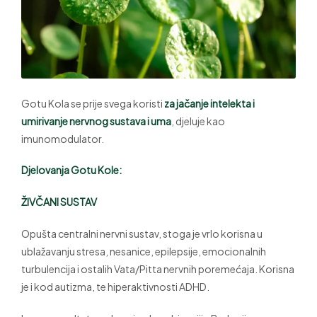
Gotu Kola se prije svega koristi
za jačanje intelekta i
umirivanje nervnog sustava i uma
, djeluje kao
imunomodulator.
Djelovanja Gotu Kole:
ŽIVČANI SUSTAV
Opušta centralni nervni sustav, stoga je vrlo korisna u
ublažavanju stresa, nesanice, epilepsije, emocionalnih
turbulencija i ostalih Vata/Pitta nervnih poremećaja. Korisna
je i kod autizma, te hiperaktivnosti ADHD.