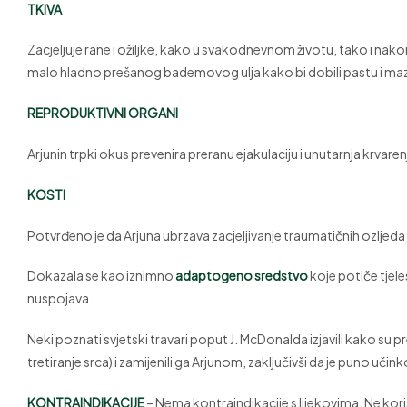
TKIVA
Zacjeljuje rane i ožiljke, kako u svakodnevnom životu, tako i nak
malo hladno prešanog bademovog ulja kako bi dobili pastu i mazat
REPRODUKTIVNI ORGANI
Arjunin trpki okus prevenira preranu ejakulaciju i unutarnja krvar
KOSTI
Potvrđeno je da Arjuna ubrzava zacjeljivanje traumatičnih ozljeda
Dokazala se kao iznimno
adaptogeno sredstvo
koje potiče tjel
nuspojava.
Neki poznati svjetski travari poput J. McDonalda izjavili kako su pr
tretiranje srca) i zamijenili ga Arjunom, zaključivši da je puno učinko
KONTRAINDIKACIJE
– Nema kontraindikacije s lijekovima. Ne korist