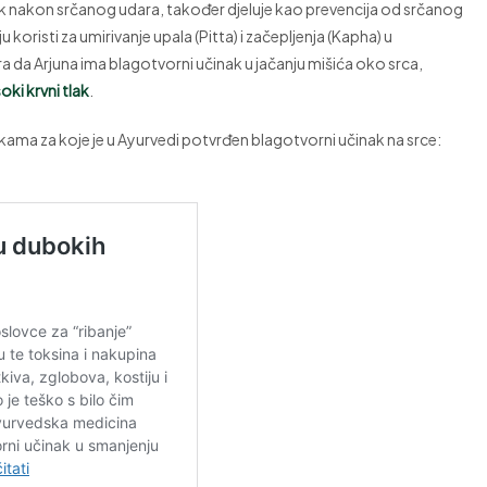
ak nakon srčanog udara, također djeluje kao prevencija od srčanog
u koristi za umirivanje upala (Pitta) i začepljenja (Kapha) u
 da Arjuna ima blagotvorni učinak u jačanju mišića oko srca,
soki krvni tlak
.
ama za koje je u Ayurvedi potvrđen blagotvorni učinak na srce: