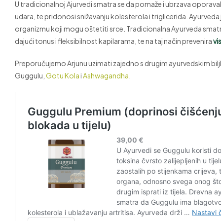
U tradicionalnoj Ajurvedi smatra se da pomaže i ubrzava oporav
udara, te pridonosi snižavanju kolesterola i triglicerida. Ayurveda j
organizmu koji mogu oštetiti srce. Tradicionalna Ayurveda smatra
dajući tonus i fleksibilnost kapilarama, te na taj način prevenira
vi
Preporučujemo Arjunu uzimati zajedno s drugim ayurvedskim biljk
Guggulu,
Gotu Kola
i
Ashwagandha
.