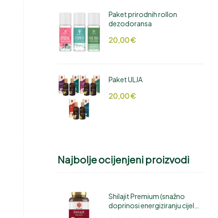
Paket prirodnih rollon
dezodoransa
20,00
€
Paket ULJA
20,00
€
Najbolje ocijenjeni proizvodi
Shilajit Premium (snažno
doprinosi energiziranju cijelog
tijela)