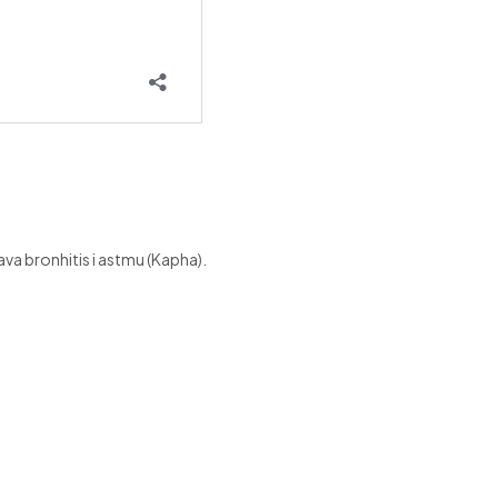
ažava bronhitis i astmu (Kapha).