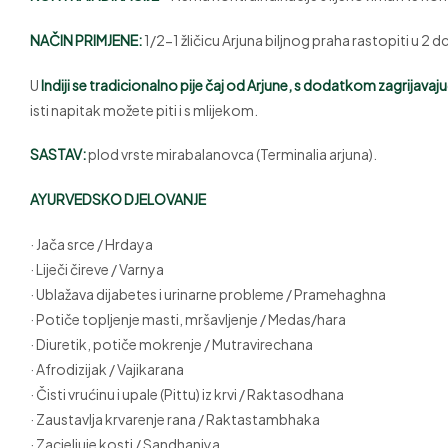
NAČIN PRIMJENE:
1/2-1 žličicu Arjuna biljnog praha rastopiti u 2 
U
Indiji se tradicionalno pije
čaj
od Arjune,
s dodatkom zagrijavajući
isti napitak možete piti i s mlijekom.
SASTAV:
plod vrste mirabalanovca (Terminalia arjuna).
AYURVEDSKO DJELOVANJE
· Jača srce / Hrdaya
· Liječi čireve / Varnya
· Ublažava dijabetes i urinarne probleme / Pramehaghna
· Potiče topljenje masti, mršavljenje / Medas/hara
· Diuretik, potiče mokrenje / Mutravirechana
· Afrodizijak / Vajikarana
· Čisti vrućinu i upale (Pittu) iz krvi / Raktasodhana
· Zaustavlja krvarenje rana / Raktastambhaka
· Zacjeljuje kosti / Sandhaniya