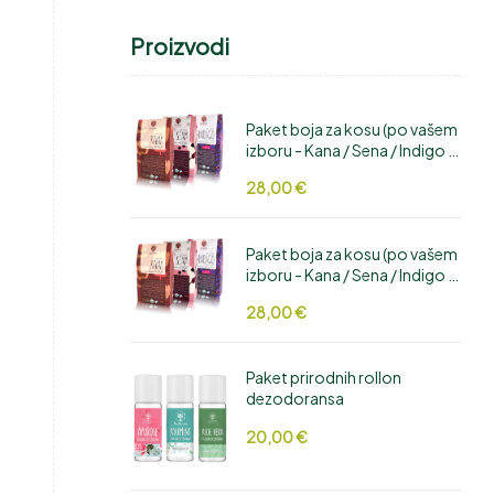
Proizvodi
Paket boja za kosu (po vašem
izboru - Kana / Sena / Indigo /
Hibiskus / Cikla / Amla /
28,00
€
Manjistha / Aloe Vera /
Bhringaraj)
Paket boja za kosu (po vašem
izboru - Kana / Sena / Indigo /
Hibiskus / Cikla / Amla /
28,00
€
Manjistha / Aloe Vera /
Bhringaraj)
Paket prirodnih rollon
dezodoransa
20,00
€