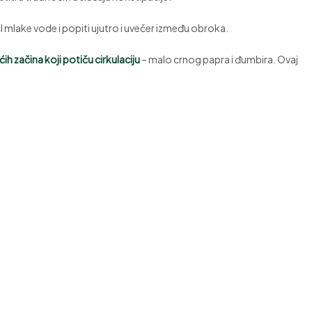
dcl mlake vode i popiti ujutro i uvečer između obroka.
h začina koji potiču cirkulaciju
– malo crnog papra i đumbira. Ovaj