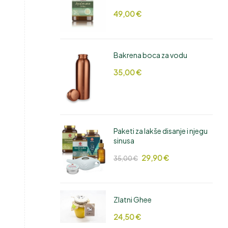
49,00
€
Bakrena boca za vodu
35,00
€
Paketi za lakše disanje i njegu
sinusa
29,90
€
35,00
€
Zlatni Ghee
24,50
€