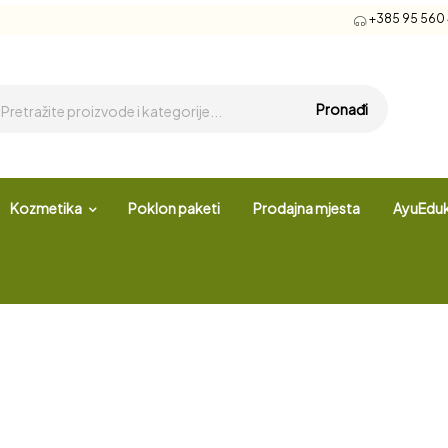
+385 95 560 4
Pronađi
Kozmetika
Poklon paketi
Prodajna mjesta
AyuEduk