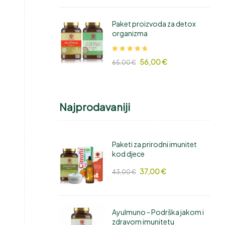
Paket proizvoda za detox
organizma
Ocjenjeno
56,00
€
65,00
€
5.00
od 5
Najprodavaniji
Paketi za prirodni imunitet
kod djece
37,00
€
43,00
€
AyuImuno - Podrška jakom i
zdravom imunitetu