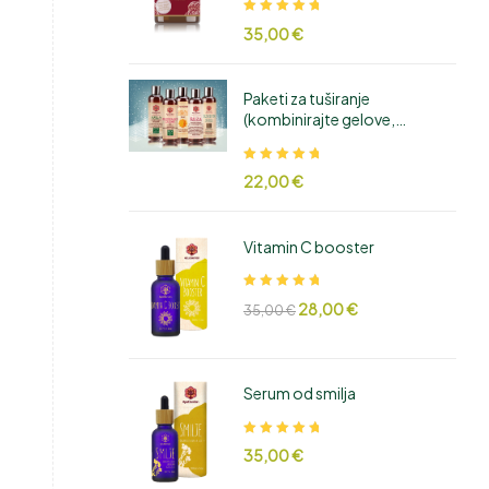
Ocjenjeno
35,00
€
5.00
od 5
Paketi za tuširanje
(kombinirajte gelove,
šampone i regeneratore)
Ocjenjeno
22,00
€
5.00
od 5
Vitamin C booster
Ocjenjeno
28,00
€
35,00
€
5.00
od 5
Serum od smilja
Ocjenjeno
35,00
€
5.00
od 5