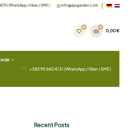
131 ( WhatsApp / Viber / SMS )
info@ayugarden.com
4
0
0,00
€
acije
+385 95 560 4131 ( WhatsApp / Viber / SMS )
Recent Posts