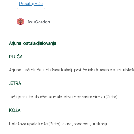
Arjuna, ostala djelovanja:
PLUĆA
Arjuna liječi pluća, ublažava kašalj i potiče iskašljavanje sluzi, ubl
JETRA
Jača jetru, te ublažava upale jetre i prevenira cirozu (Pitta).
KOŽA
Ublažava upale kože (Pitta), akne, rosaceu, urtikariju.