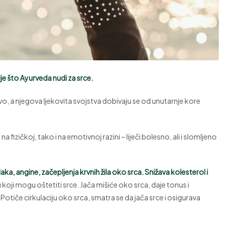
je što Ayurveda nudi za srce.
rvo, a njegova ljekovita svojstva dobivaju se od unutarnje kore
na fizičkoj, tako i na emotivnoj razini – liječi bolesno, ali i slomljeno
aka, angine, začepljenja krvnih žila oko srca.
Snižava kolesterol i
u koji mogu oštetiti srce. Jača mišiće oko srca, daje tonus i
. Potiče cirkulaciju oko srca, smatra se da jača srce i osigurava