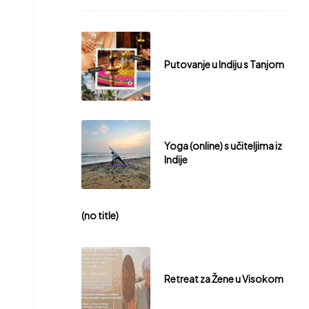
Putovanje u Indiju s Tanjom
Yoga (online) s učiteljima iz
Indije
(no title)
Retreat za Žene u Visokom