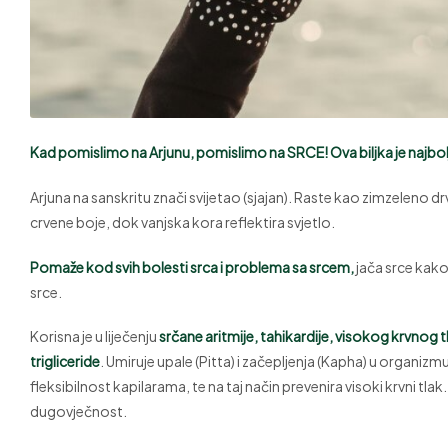
Kad pomislimo na Arjunu, pomislimo na SRCE! Ova biljka je najbol
Arjuna na sanskritu znači svijetao (sjajan). Raste kao zimzeleno d
crvene boje, dok vanjska kora reflektira svjetlo.
Pomaže kod svih bolesti srca i problema sa srcem,
jača srce kako 
srce.
Korisna je u liječenju
srčane aritmije, tahikardije, visokog krvnog tl
trigliceride
. Umiruje upale (Pitta) i začepljenja (Kapha) u organizm
fleksibilnost kapilarama, te na taj način prevenira visoki krvni tlak
dugovječnost.