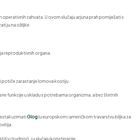
on operativnih zahvata. U ovom slučaju arjuna prah pomiješati s
i ju na ožiljke.
enja reproduktivnih organa.
 i potiče zarastanje lomova kostiju.
esne funkcije u skladu s potrebama organizma, a bez štetnih
estali uzimati
Glog
(u europskom i američkom travarstvu biljka za
vitija.
iti u trudnoći, i u slučaju konstipacije.