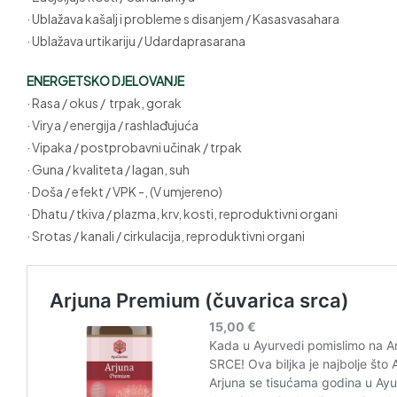
· Ublažava kašalj i probleme s disanjem / Kasasvasahara
· Ublažava urtikariju / Udardaprasarana
ENERGETSKO DJELOVANJE
· Rasa / okus / trpak, gorak
· Virya / energija / rashlađujuća
· Vipaka / postprobavni učinak / trpak
· Guna / kvaliteta / lagan, suh
· Doša / efekt / VPK -, (V umjereno)
· Dhatu / tkiva / plazma, krv, kosti, reproduktivni organi
· Srotas / kanali / cirkulacija, reproduktivni organi