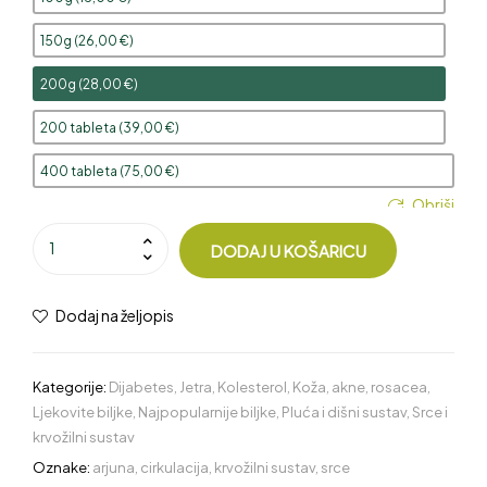
150g (
26,00
€
)
200g (
28,00
€
)
200 tableta (
39,00
€
)
400 tableta (
75,00
€
)
Obriši
DODAJ U KOŠARICU
Dodaj na željopis
Kategorije:
Dijabetes
,
Jetra
,
Kolesterol
,
Koža, akne, rosacea
,
Ljekovite biljke
,
Najpopularnije biljke
,
Pluća i dišni sustav
,
Srce i
krvožilni sustav
Oznake:
arjuna
,
cirkulacija
,
krvožilni sustav
,
srce