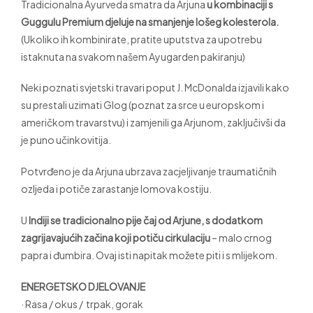
Tradicionalna Ayurveda smatra da Arjuna
u kombinaciji s
Guggulu Premium djeluje na smanjenje lošeg kolesterola.
(Ukoliko ih kombinirate, pratite uputstva za upotrebu
istaknuta na svakom našem Ayugarden pakiranju)
Neki poznati svjetski travari poput J. McDonalda izjavili kako
su prestali uzimati Glog (poznat za srce u europskom i
američkom travarstvu) i zamjenili ga Arjunom, zaključivši da
je puno učinkovitija.
Potvrđeno je da Arjuna ubrzava zacjeljivanje traumatičnih
ozljeda i potiče zarastanje lomova kostiju.
U
Indiji se tradicionalno pije čaj od Arjune, s dodatkom
zagrijavajućih začina koji potiču cirkulaciju
– malo crnog
papra i đumbira. Ovaj isti napitak možete piti i s mlijekom.
ENERGETSKO DJELOVANJE
· Rasa / okus / trpak, gorak