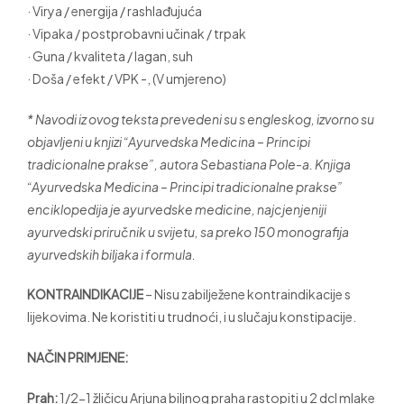
· Virya / energija / rashlađujuća
· Vipaka / postprobavni učinak / trpak
· Guna / kvaliteta / lagan, suh
· Doša / efekt / VPK -, (V umjereno)
* Navodi iz ovog teksta prevedeni su s engleskog, izvorno su
objavljeni u knjizi “Ayurvedska Medicina – Principi
tradicionalne prakse”, autora Sebastiana Pole-a. Knjiga
“Ayurvedska Medicina – Principi tradicionalne prakse”
enciklopedija je ayurvedske medicine, najcjenjeniji
ayurvedski priručnik u svijetu, sa preko 150 monografija
ayurvedskih biljaka i formula.
KONTRAINDIKACIJE
– Nisu zabilježene kontraindikacije s
lijekovima. Ne koristiti u trudnoći, i u slučaju konstipacije.
NAČIN PRIMJENE:
Prah:
1/2-1 žličicu Arjuna biljnog praha rastopiti u 2 dcl mlake