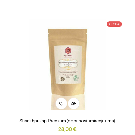
AKCIJA!
Shankhpushpi Premium (doprinosi umirenju uma)
28,00
€