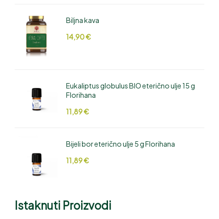
Biljna kava
14,90
€
Eukaliptus globulus BIO eterično ulje 15 g
Florihana
11,89
€
Bijeli bor eterično ulje 5 g Florihana
11,89
€
Istaknuti Proizvodi