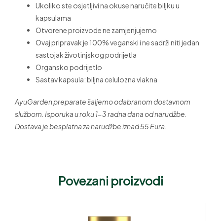
Ukoliko ste osjetljivi na okuse naručite biljku u
kapsulama
Otvorene proizvode ne zamjenjujemo
Ovaj pripravak je 100% veganski i ne sadrži niti jedan
sastojak životinjskog podrijetla
Organsko podrijetlo
Sastav kapsula: biljna celulozna vlakna
AyuGarden preparate šaljemo odabranom dostavnom
službom. Isporuka u roku 1-3 radna dana od narudžbe.
Dostava je besplatna za narudžbe iznad 55 Eura.
Povezani proizvodi