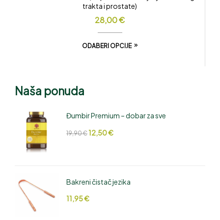
trakta i prostate)
28,00
€
ODABERI OPCIJE
Naša ponuda
Đumbir Premium – dobar za sve
12,50
€
19,90
€
Bakreni čistač jezika
11,95
€