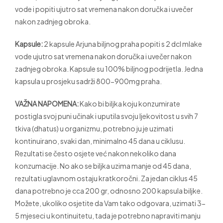
vode i popiti ujutro sat vremena nakon doručka i uvečer
nakon zadnjeg obroka.
Kapsule:
2 kapsule Arjuna biljnog praha popiti s 2 dcl mlake
vode ujutro sat vremena nakon doručka i uvečer nakon
zadnjeg obroka. Kapsule su 100% biljnog podrijetla. Jedna
kapsula u prosjeku sadrži 800-900mg praha.
VAŽNA NAPOMENA:
Kako bi biljka koju konzumirate
postigla svoj puni učinak i uputila svoju ljekovitost u svih 7
tkiva (dhatus) u organizmu, potrebno ju je uzimati
kontinuirano, svaki dan, minimalno 45 dana u ciklusu.
Rezultati se često osjete već nakon nekoliko dana
konzumacije. No ako se biljka uzima manje od 45 dana,
rezultati uglavnom ostaju kratkoročni. Za jedan ciklus 45
dana potrebno je cca 200 gr, odnosno 200 kapsula biljke.
Možete, ukoliko osjetite da Vam tako odgovara, uzimati 3-
5 mjeseci u kontinuitetu, tada je potrebno napraviti manju