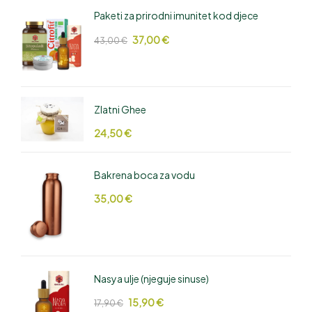
Paketi za prirodni imunitet kod djece
37,00
€
43,00
€
Zlatni Ghee
24,50
€
Bakrena boca za vodu
35,00
€
Nasya ulje (njeguje sinuse)
15,90
€
17,90
€