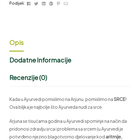
Facebook
Twitter
Linkedin
Google+
Pinterest
Email
Podijeli:
Opis
Dodatne Informacije
Recenzije (0)
Kada u Ayurvedi pomislimo na Arjunu, pomislimo na
SRCE
!
Ova biljka je najbolje što Ayurveda nudi za srce.
Arjuna se tisućama godina u Ayurvedi spominje na način da
pridonosi zdravlju srca i problema sa srcem (u Ayurvedi je
potvrđeno njezino blagotvorno djelovanje kod
aritmije,