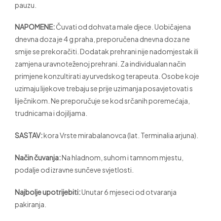
pauzu.
NAPOMENE:
Čuvati od dohvata male djece. Uobičajena
dnevna doza je 4 g praha, preporučena dnevna doza ne
smije se prekoračiti. Dodatak prehrani nije nadomjestak ili
zamjena uravnoteženoj prehrani. Za individualan način
primjene konzultirati ayurvedskog terapeuta. Osobe koje
uzimaju lijekove trebaju se prije uzimanja posavjetovati s
liječnikom. Ne preporučuje se kod srčanih poremećaja,
trudnicama i dojiljama.
SASTAV:
kora Vrste mirabalanovca (lat. Terminalia arjuna).
Način čuvanja:
Na hladnom, suhom i tamnom mjestu,
podalje od izravne sunčeve svjetlosti.
Najbolje upotrijebiti:
Unutar 6 mjeseci od otvaranja
pakiranja.