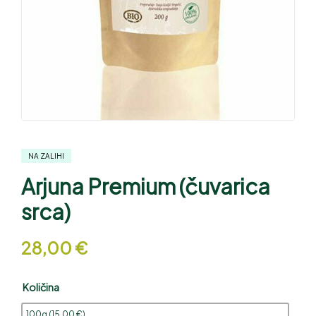
NA ZALIHI
Arjuna Premium (čuvarica
srca)
28,00
€
Količina
100g (
15,00
€
)