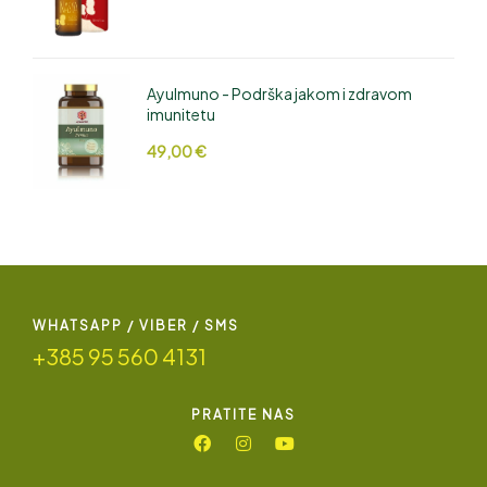
AyuImuno - Podrška jakom i zdravom
imunitetu
49,00
€
WHATSAPP / VIBER / SMS
+385 95 560 4131
PRATITE NAS