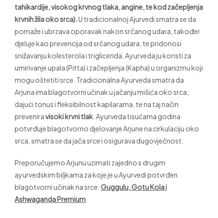
tahikardije, visokog krvnog tlaka, angine, te kod začepljenja
krvnih žila oko srca).
U tradicionalnoj Ajurvedi smatra se da
pomaže i ubrzava oporavak nakon srčanog udara, također
djeluje kao prevencija od srčanog udara, te pridonosi
snižavanju kolesterola i triglicerida. Ayurveda ju koristi za
umirivanje upala (Pitta) i začepljenja (Kapha) u organizmu koji
mogu oštetiti srce. Tradicionalna Ayurveda smatra da
Arjuna ima blagotvorni učinak u jačanju mišića oko srca,
dajući tonus i fleksibilnost kapilarama, te na taj način
prevenira
visoki krvni tlak
. Ayurveda tisućama godina
potvrđuje blagotvorno djelovanje Arjune na cirkulaciju oko
srca, smatra se da jača srce i osigurava dugovječnost.
Preporučujemo Arjunu uzimati zajedno s drugim
ayurvedskim biljkama za koje je u Ayurvedi potvrđen
blagotvorni učinak na srce:
Guggulu, Gotu Kola i
Ashwaganda Premium
.