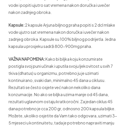
vode i popiti ujutro sat vremena nakon doručka i uvečer
nakon zadnjeg obroka.
Kapsule:
2 kapsule Arjuna biljnog praha popiti s 2 dcl mlake
vode ujutro sat vremena nakon doručka i uvečer nakon
zadnjeg obroka. Kapsule su 100% biljnog podrijetla. Jedna
kapsula u prosjeku sadrži 800-900mg praha.
VAŽNA NAPOMENA:
Kako bi biljka koju konzumirate
postigla svoj puni učinak i uputila svoju ljekovitost u svih 7
tkiva (dhatus) u organizmu, potrebno ju je uzimati
kontinuirano, svaki dan, minimalno 45 dana u ciklusu.
Rezultati se često osjete već nakon nekoliko dana
konzumacije. No ako se biljka uzima manje od 45 dana,
rezultati uglavnom ostaju kratkoročni. Za jedan ciklus 45
dana potrebno je cca 200 gr, odnosno 200 kapsula biljke.
Možete, ukoliko osjetite da Vam tako odgovara, uzimati 3-
5 mjeseci u kontinuitetu, tada je potrebno napraviti manju