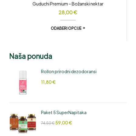
Guduchi Premium – Božanski nektar
28,00
€
ODABERI OPCIJE
Naša ponuda
Rollon prirodni dezodoransi
11,80
€
Paket 5 SuperNapitaka
59,00
€
74,50
€