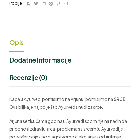
Facebook
Twitter
Linkedin
Google+
Pinterest
Email
Podijeli:
Opis
Dodatne Informacije
Recenzije (0)
Kada u Ayurvedi pomislimo na Arjunu, pomislimo na
SRCE
!
Ova biljka je najbolje što Ayurveda nudi za srce.
Arjuna se tisućama godina u Ayurvedi spominje na način da
pridonosi zdravlju srca i problema sa srcem (u Ayurvedi je
potvrđeno njezino blagotvorno djelovanje kod
aritmije,