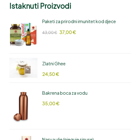
Istaknuti Proizvodi
Paketi za prirodni imunitet kod djece
37,00
€
43,00
€
Zlatni Ghee
24,50
€
Bakrena boca za vodu
35,00
€
Nasya ulje (njeguje sinuse)