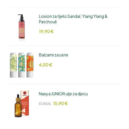
Losion za tijelo Sandal, Ylang Ylang &
Patchouli
19,90
€
Balzami za usne
4,00
€
Nasya JUNIOR ulje za djecu
15,90
€
17,90
€