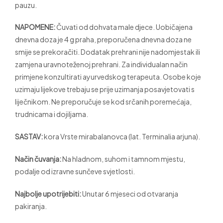
pauzu.
NAPOMENE:
Čuvati od dohvata male djece. Uobičajena
dnevna doza je 4 g praha, preporučena dnevna doza ne
smije se prekoračiti. Dodatak prehrani nije nadomjestak ili
zamjena uravnoteženoj prehrani. Za individualan način
primjene konzultirati ayurvedskog terapeuta. Osobe koje
uzimaju lijekove trebaju se prije uzimanja posavjetovati s
liječnikom. Ne preporučuje se kod srčanih poremećaja,
trudnicama i dojiljama.
SASTAV:
kora Vrste mirabalanovca (lat. Terminalia arjuna).
Način čuvanja:
Na hladnom, suhom i tamnom mjestu,
podalje od izravne sunčeve svjetlosti.
Najbolje upotrijebiti:
Unutar 6 mjeseci od otvaranja
pakiranja.