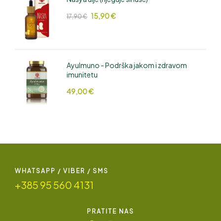
15,90
€
17,90
€
AyuImuno - Podrška jakom i zdravom
imunitetu
49,00
€
WHATSAPP / VIBER / SMS
+385 95 560 4131
PRATITE NAS