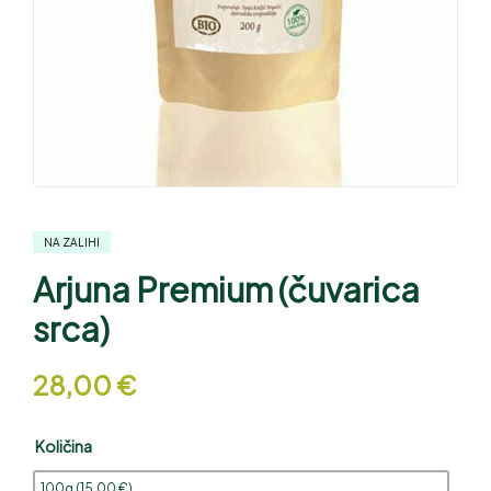
NA ZALIHI
Arjuna Premium (čuvarica
srca)
28,00
€
Količina
100g (
15,00
€
)