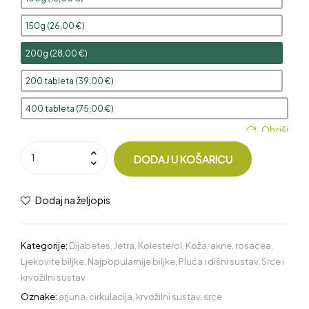
150g (
26,00
€
)
200g (
28,00
€
)
200 tableta (
39,00
€
)
400 tableta (
75,00
€
)
Obriši
DODAJ U KOŠARICU
Dodaj na željopis
Kategorije:
Dijabetes
,
Jetra
,
Kolesterol
,
Koža, akne, rosacea
,
Ljekovite biljke
,
Najpopularnije biljke
,
Pluća i dišni sustav
,
Srce i
krvožilni sustav
Oznake:
arjuna
,
cirkulacija
,
krvožilni sustav
,
srce