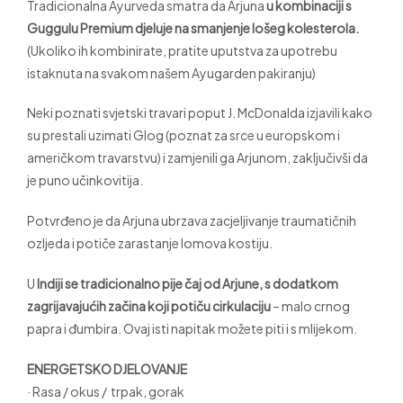
Tradicionalna Ayurveda smatra da Arjuna
u kombinaciji s
Guggulu Premium djeluje na smanjenje lošeg kolesterola.
(Ukoliko ih kombinirate, pratite uputstva za upotrebu
istaknuta na svakom našem Ayugarden pakiranju)
Neki poznati svjetski travari poput J. McDonalda izjavili kako
su prestali uzimati Glog (poznat za srce u europskom i
američkom travarstvu) i zamjenili ga Arjunom, zaključivši da
je puno učinkovitija.
Potvrđeno je da Arjuna ubrzava zacjeljivanje traumatičnih
ozljeda i potiče zarastanje lomova kostiju.
U
Indiji se tradicionalno pije čaj od Arjune, s dodatkom
zagrijavajućih začina koji potiču cirkulaciju
– malo crnog
papra i đumbira. Ovaj isti napitak možete piti i s mlijekom.
ENERGETSKO DJELOVANJE
· Rasa / okus / trpak, gorak