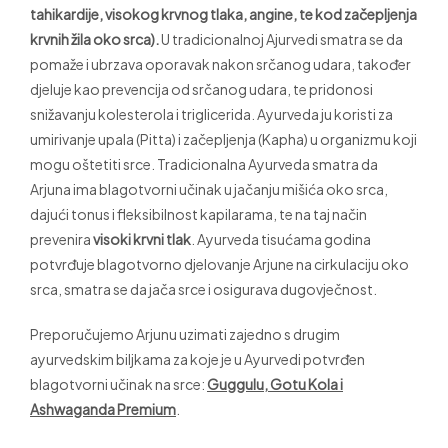
tahikardije, visokog krvnog tlaka, angine, te kod začepljenja
krvnih žila oko srca).
U tradicionalnoj Ajurvedi smatra se da
pomaže i ubrzava oporavak nakon srčanog udara, također
djeluje kao prevencija od srčanog udara, te pridonosi
snižavanju kolesterola i triglicerida. Ayurveda ju koristi za
umirivanje upala (Pitta) i začepljenja (Kapha) u organizmu koji
mogu oštetiti srce. Tradicionalna Ayurveda smatra da
Arjuna ima blagotvorni učinak u jačanju mišića oko srca,
dajući tonus i fleksibilnost kapilarama, te na taj način
prevenira
visoki krvni tlak
. Ayurveda tisućama godina
potvrđuje blagotvorno djelovanje Arjune na cirkulaciju oko
srca, smatra se da jača srce i osigurava dugovječnost.
Preporučujemo Arjunu uzimati zajedno s drugim
ayurvedskim biljkama za koje je u Ayurvedi potvrđen
blagotvorni učinak na srce:
Guggulu, Gotu Kola i
Ashwaganda Premium
.