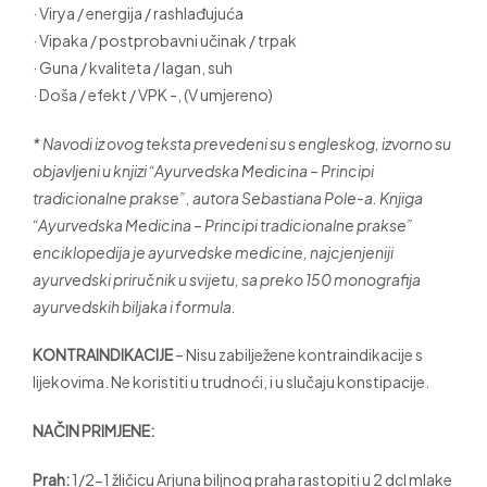
· Virya / energija / rashlađujuća
· Vipaka / postprobavni učinak / trpak
· Guna / kvaliteta / lagan, suh
· Doša / efekt / VPK -, (V umjereno)
* Navodi iz ovog teksta prevedeni su s engleskog, izvorno su
objavljeni u knjizi “Ayurvedska Medicina – Principi
tradicionalne prakse”, autora Sebastiana Pole-a. Knjiga
“Ayurvedska Medicina – Principi tradicionalne prakse”
enciklopedija je ayurvedske medicine, najcjenjeniji
ayurvedski priručnik u svijetu, sa preko 150 monografija
ayurvedskih biljaka i formula.
KONTRAINDIKACIJE
– Nisu zabilježene kontraindikacije s
lijekovima. Ne koristiti u trudnoći, i u slučaju konstipacije.
NAČIN PRIMJENE:
Prah:
1/2-1 žličicu Arjuna biljnog praha rastopiti u 2 dcl mlake