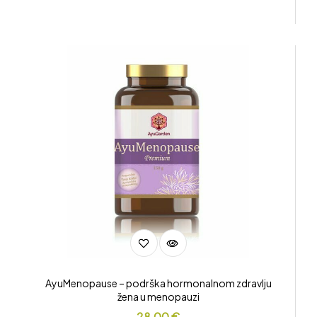
AyuMenopause – podrška hormonalnom zdravlju
žena u menopauzi
28,00
€