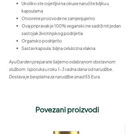
Ukoliko ste osjetljivi na okuse naručite biljku u
kapsulama
Otvorene proizvode ne zamjenjujemo
Ovaj pripravak je 100% veganski i ne sadrži niti jedan
sastojak životinjskog podrijetla
Organsko podrijetlo
Sastav kapsula: biljna celulozna vlakna
AyuGarden preparate šaljemo odabranom dostavnom
službom. Isporuka u roku 1-3 radna dana od narudžbe.
Dostava je besplatna za narudžbe iznad 55 Eura.
Povezani proizvodi