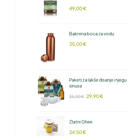
49,00
€
Bakrena boca za vodu
35,00
€
Paketi za lakše disanje i njegu
sinusa
29,90
€
35,00
€
Zlatni Ghee
24,50
€