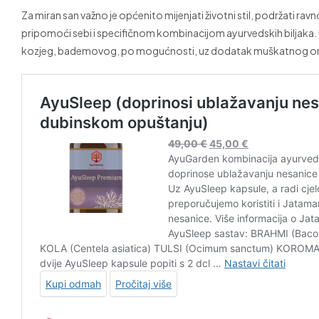
Za miran san važno je općenito mijenjati životni stil, podržati rav
pripomoći sebi i specifičnom kombinacijom ayurvedskih biljaka. Uz 
kozjeg, bademovog, po mogućnosti, uz dodatak muškatnog or