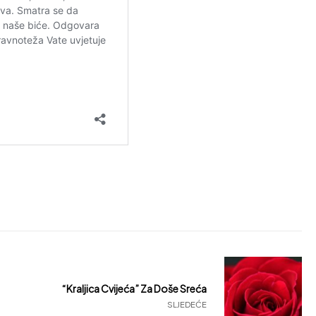
“Kraljica Cvijeća” Za Doše Sreća
SLJEDEĆE