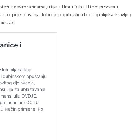
notežu na svim razinama, u tijelu, Umu i Duhu. U tom procesu i
to, prije spavanja dobro je popiti šalicu toplog mlijeka: kravljeg,
aščića.