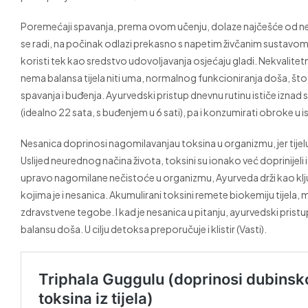
Poremećaji spavanja, prema ovom učenju, dolaze najčešće od neur
se radi, na počinak odlazi prekasno s napetim živčanim sustav
koristi tek kao sredstvo udovoljavanja osjećaju gladi. Nekvalitetn
nema balansa tijela niti uma, normalnog funkcioniranja doša, što j
spavanja i buđenja. Ayurvedski pristup dnevnu rutinu ističe iznad sv
(idealno 22 sata, s buđenjem u 6 sati), pa i konzumirati obroke u is
Nesanica doprinosi nagomilavanjau toksina u organizmu, jer tije
Uslijed neurednog načina života, toksini su ionako već doprinijel
upravo nagomilane nečistoće u organizmu, Ayurveda drži kao klj
kojima je i nesanica. Akumulirani toksini remete biokemiju tijela, 
zdravstvene tegobe. I kad je nesanica u pitanju, ayurvedski pri
balansu doša. U cilju detoksa preporučuje i klistir (Vasti).