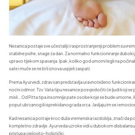
Nesanica postaje sve učestaliji i rasprostranjeniji problem suvre
stabilne psihe, snage za dan. Za normalno funkcioniranje duboki
upravo tijekom spavanja. Ipak, koliko god umorni legli na počina
sate i muče se ne bi li iznova uspjeli zaspati.
Prema Ayurvedi, zdrav san predstavlja uravnoteženo funkcioniran
noćni odmor. Tzv. Vata tipu nesanice posvjedočiti će ljudi koji s
misli… Od Pitta tipa insomnije pate osobe koje se bude umorne, ili 
poput ubrzanog ili isprekidanog rada srca. Javljaju im se i emocio
Kad nesanica potraje kroz duža vremenska razdoblja, znači da pos
kompletno zdravlje. Ayurveda uzroke vidi u dubokom disbalansu, 
pristupa cjelovito-holistički.