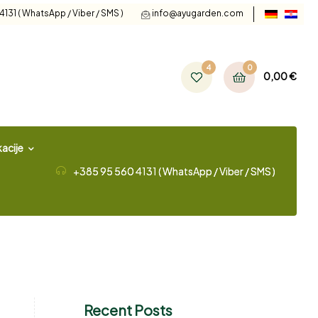
131 ( WhatsApp / Viber / SMS )
info@ayugarden.com
4
0
0,00
€
acije
+385 95 560 4131 ( WhatsApp / Viber / SMS )
Recent Posts