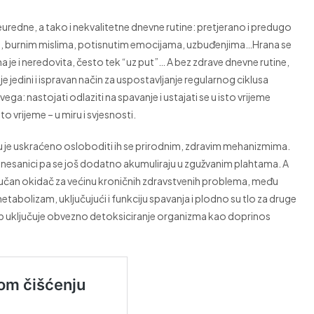
edne, a tako i nekvalitetne dnevne rutine: pretjerano i predugo
om, burnim mislima, potisnutim emocijama, uzbuđenjima…Hrana se
a je i neredovita, često tek “uz put”… A bez zdrave dnevne rutine,
e jedini i ispravan način za uspostavljanje regularnog ciklusa
ega: nastojati odlaziti na spavanje i ustajati se u isto vrijeme
to vrijeme – u miru i svjesnosti.
lu je uskraćeno osloboditi ih se prirodnim, zdravim mehanizmima.
i i nesanici pa se još dodatno akumuliraju u zgužvanim plahtama. A
učan okidač za većinu kroničnih zdravstvenih problema, među
metabolizam, uključujući i funkciju spavanja i plodno su tlo za druge
stup uključuje obvezno detoksiciranje organizma kao doprinos