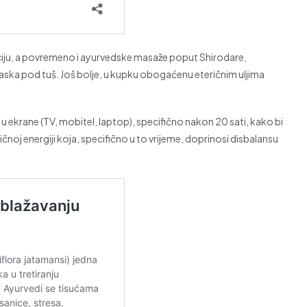
itaciju, a povremeno i ayurvedske masaže poput Shirodare,
aska pod tuš. Još bolje, u kupku obogaćenu eteričnim uljima
u ekrane (TV, mobitel, laptop), specifično nakon 20 sati, kako bi
ričnoj energiji koja, specifično u to vrijeme, doprinosi disbalansu