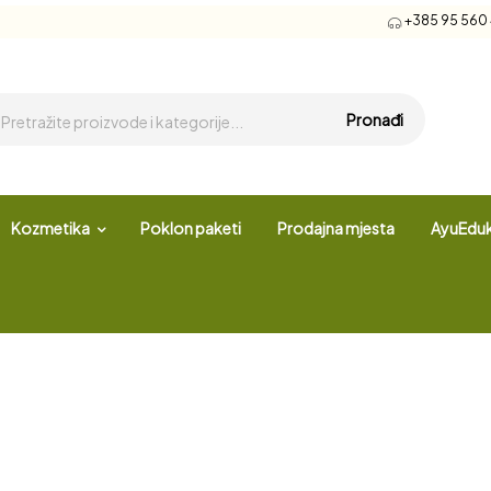
+385 95 560 4
Pronađi
Kozmetika
Poklon paketi
Prodajna mjesta
AyuEduk