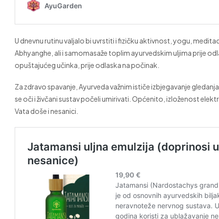
U dnevnu rutinu valjalo bi uvrstiti i fizičku aktivnost, yogu, med
Abhyanghe, ali i samomasaže toplim ayurvedskim uljima prije odl
opuštajućeg učinka, prije odlaska na počinak.
Za zdravo spavanje, Ayurveda važnim ističe izbjegavanje gledanja 
se oči i živčani sustav počeli umirivati. Općenito, izloženost elekt
Vata doše i nesanici.