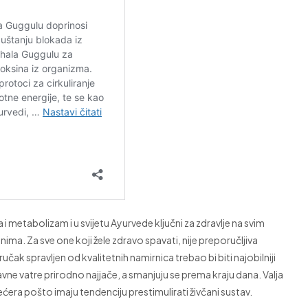
 i metabolizam i u svijetu Ayurvede ključni za zdravlje na svim
ima. Za sve one koji žele zdravo spavati, nije preporučljiva
učak spravljen od kvalitetnih namirnica trebao bi biti najobilniji
ne vatre prirodno najjače, a smanjuju se prema kraju dana. Valja
šećera pošto imaju tendenciju prestimulirati živčani sustav.