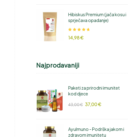
Hibiskus Premium (jača kosu i
sprječava opadanje)
Ocjenjeno
14,98
€
5.00
od 5
Najprodavaniji
Paketi za prirodni imunitet
kod djece
37,00
€
43,00
€
AyuImuno - Podrška jakom i
zdravom imunitetu