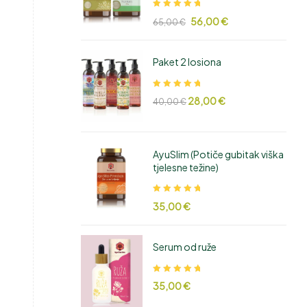
Ocjenjeno
56,00
€
65,00
€
5.00
od 5
Paket 2 losiona
Ocjenjeno
28,00
€
40,00
€
5.00
od 5
AyuSlim (Potiče gubitak viška
tjelesne težine)
Ocjenjeno
35,00
€
5.00
od 5
Serum od ruže
Ocjenjeno
35,00
€
5.00
od 5