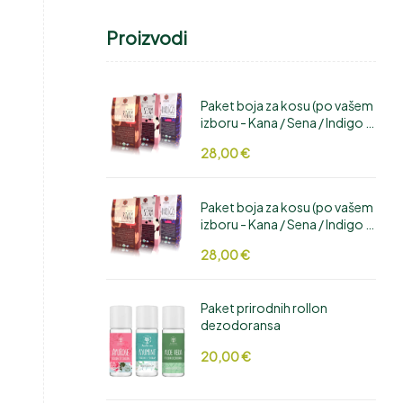
Proizvodi
Paket boja za kosu (po vašem
izboru - Kana / Sena / Indigo /
Hibiskus / Cikla / Amla /
28,00
€
Manjistha / Aloe Vera /
Bhringaraj)
Paket boja za kosu (po vašem
izboru - Kana / Sena / Indigo /
Hibiskus / Cikla / Amla /
28,00
€
Manjistha / Aloe Vera /
Bhringaraj)
Paket prirodnih rollon
dezodoransa
20,00
€