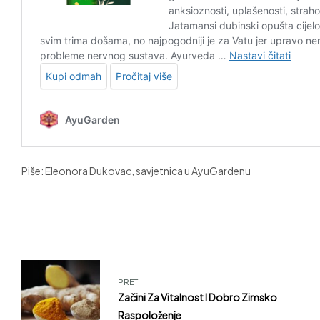
Piše: Eleonora Dukovac, savjetnica u AyuGardenu
PRET
Začini Za Vitalnost I Dobro Zimsko
Raspoloženje