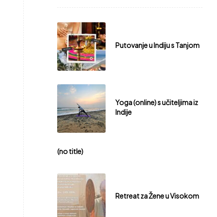
Putovanje u Indiju s Tanjom
Yoga (online) s učiteljima iz
Indije
(no title)
Retreat za Žene u Visokom