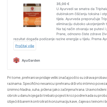
Pri tome, prehrani se pridaje veliki značaj pošto su zdrava probava
razinama. Specifično nesanicu i prehranu drži vrlo intimno povezan
iznimno hladna, suha, pržena i jako začinjena hrana. Uravnoteženi r
obrok u danu kojega bi trebalo pojesti kroz podne kada su probav
izbjeći ili barem kontrolirati konzumaciju kave, čajeva s teinom i 