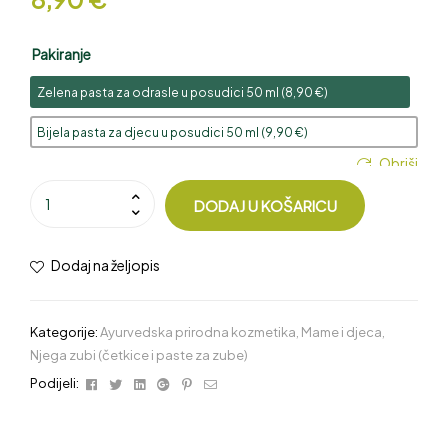
Pakiranje
Zelena pasta za odrasle u posudici 50 ml (
8,90
€
)
Bijela pasta za djecu u posudici 50 ml (
9,90
€
)
Obriši
DODAJ U KOŠARICU
Dodaj na željopis
Kategorije:
Ayurvedska prirodna kozmetika
,
Mame i djeca
,
Njega zubi (četkice i paste za zube)
Facebook
Twitter
Linkedin
Google+
Pinterest
Email
Podijeli: