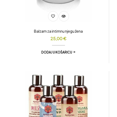
Balzam za intimnu njegu žena
25,00
€
DODAJ U KOŠARICU