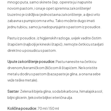
mnogo puta, samo skinete čep, operete ju i napunite
novom pastom, i ona je opet spremna za korištenje!
Izuzetno je izdržljiva i jednostavna za korištenje, a djeci vrlo
zabavna s pumpicom na vrhu. Tako možete dugo imati
jednu tubicu, samo ju nadopunjujete s pastom iz posudice.
Pastu iz posudice, iz higijenskih razloga, uvijek vadite čistim
štapićem (najbolji je kineski štapić), nemojte četkicu stavljati
direktno u posudicu s pastom.
Upute za korištenje posudice:
Pastu nanesite na četkicu
drvenom/keramičkom žličicom ili štapićem. Ne koristite
metal u dodiru s pastom (baza paste je glina, a ona na sebe
veže teške metale).
Sastav
: Zelena ili bijela glina, soda bikarbona, himalajska sol,
biljni glicerin, ljekovite biljke i eterična ulja.
Količina posudice:
70 ml i 150 ml