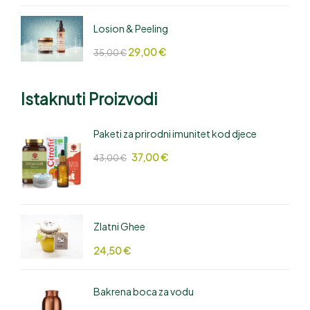
Losion & Peeling
29,00
€
35,00
€
Istaknuti Proizvodi
Paketi za prirodni imunitet kod djece
37,00
€
43,00
€
Zlatni Ghee
24,50
€
Bakrena boca za vodu