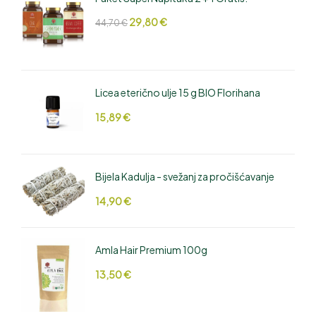
29,80
€
44,70
€
Licea eterično ulje 15 g BIO Florihana
15,89
€
Bijela Kadulja - svežanj za pročišćavanje
14,90
€
Amla Hair Premium 100g
13,50
€