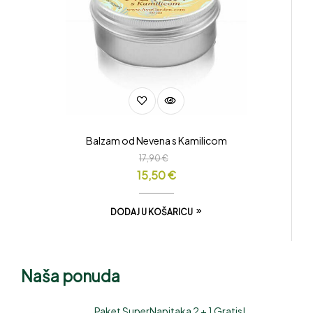
Balzam od Nevena s Kamilicom
17,90
€
15,50
€
DODAJ U KOŠARICU
Naša ponuda
Paket SuperNapitaka 2 + 1 Gratis!