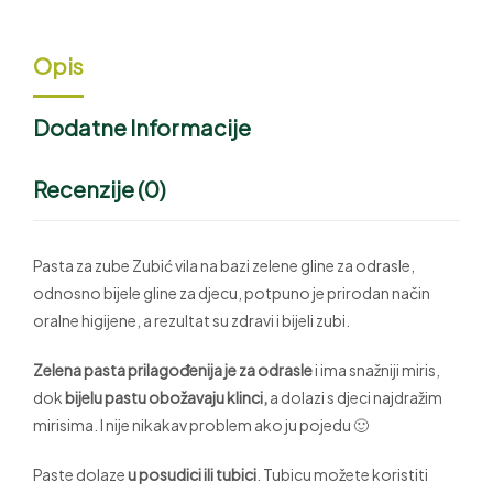
Opis
Dodatne Informacije
Recenzije (0)
Pasta za zube Zubić vila na bazi zelene gline za odrasle,
odnosno bijele gline za djecu, potpuno je prirodan način
oralne higijene, a rezultat su zdravi i bijeli zubi.
Zelena pasta prilagođenija je za odrasle
i ima snažniji miris,
dok
bijelu pastu obožavaju klinci,
a dolazi s djeci najdražim
mirisima. I nije nikakav problem ako ju pojedu 🙂
Paste dolaze
u posudici ili tubici
. Tubicu možete koristiti