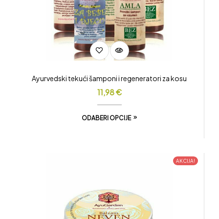
Ayurvedski tekući šamponi i regeneratori za kosu
11,98
€
ODABERI OPCIJE
AKCIJA!