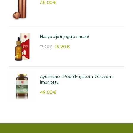
35,00
€
Nasya ulje (njeguje sinuse)
15,90
€
17,90
€
AyuImuno - Podrška jakom i zdravom
imunitetu
49,00
€