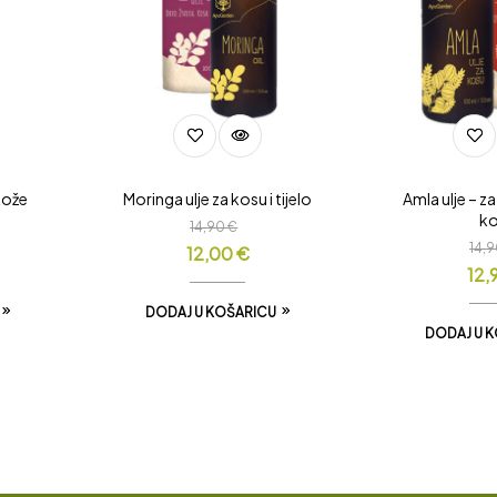
kože
Moringa ulje za kosu i tijelo
Amla ulje – za
k
14,90
€
14,
12,00
€
12,
DODAJ U KOŠARICU
DODAJ U 