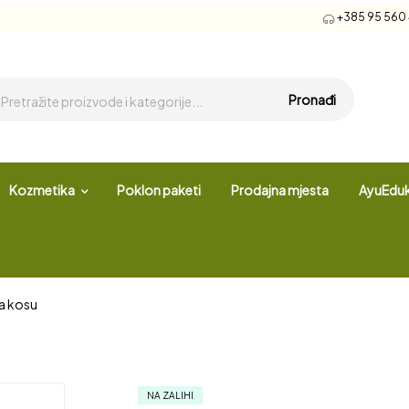
+385 95 560 4
Pronađi
Kozmetika
Poklon paketi
Prodajna mjesta
AyuEduk
 za kosu
NA ZALIHI