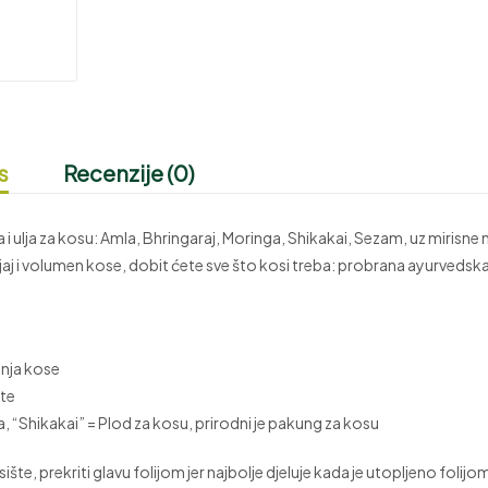
s
Recenzije (0)
jaka i ulja za kosu: Amla, Bhringaraj, Moringa, Shikakai, Sezam, uz mirisne
jaj i volumen kose, dobit ćete sve što kosi treba: probrana ayurvedska 
anja kose
šte
, “Shikakai” = Plod za kosu, prirodni je pakung za kosu
sište, prekriti glavu folijom jer najbolje djeluje kada je utopljeno folijo