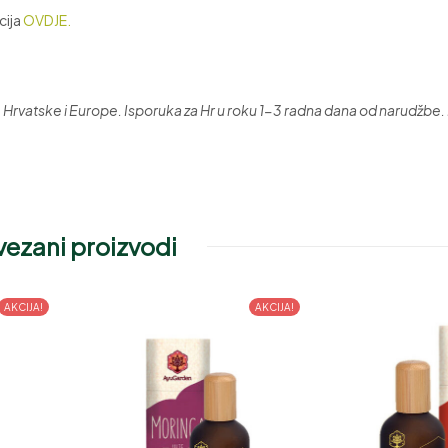
cija
OVDJE.
vatske i Europe. Isporuka za Hr u roku 1-3 radna dana od narudžbe. 
ezani proizvodi
AKCIJA!
AKCIJA!