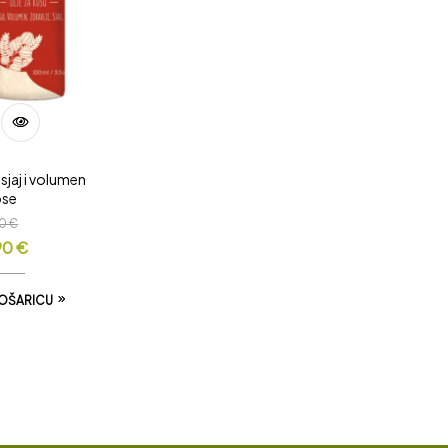
 sjaj i volumen
ose
90
€
90
€
KOŠARICU