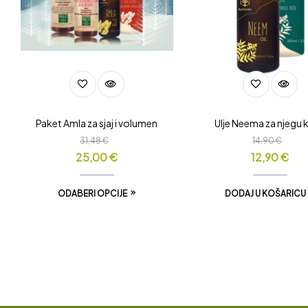
Paket Amla za sjaj i volumen
Ulje Neema za njegu 
31,48
€
14,90
€
25,00
€
12,90
€
ODABERI OPCIJE
DODAJ U KOŠARICU