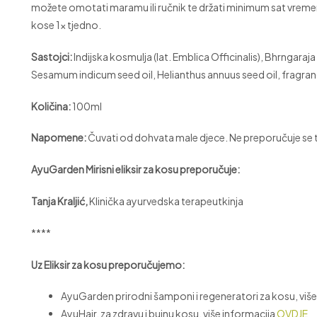
možete omotati maramu ili ručnik te držati minimum sat vremena,
kose 1x tjedno.
Sastojci:
Indijska kosmulja (lat. Emblica Officinalis), Bhrngaraja
Sesamum indicum seed oil, Helianthus annuus seed oil, fragra
Količina:
100ml
Napomene:
Čuvati od dohvata male djece. Ne preporučuje se t
AyuGarden Mirisni eliksir za kosu preporučuje:
Tanja Kraljić,
Klinička ayurvedska terapeutkinja
****
Uz Eliksir za kosu preporučujemo:
AyuGarden prirodni šamponi i regeneratori za kosu, više
AyuHair, za zdravu i bujnu kosu, više informacija
OVDJE