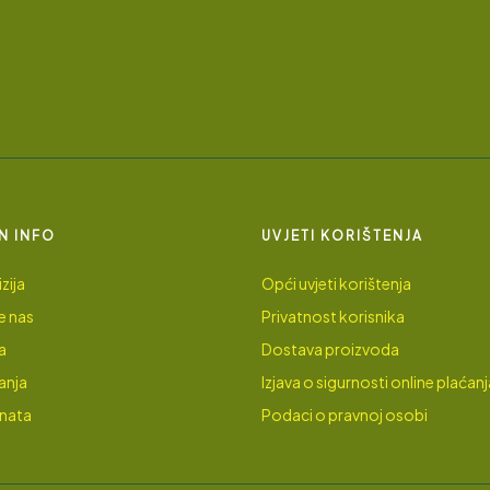
N INFO
UVJETI KORIŠTENJA
zija
Opći uvjeti korištenja
e nas
Privatnost korisnika
a
Dostava proizvoda
anja
Izjava o sigurnosti online plaćanj
enata
Podaci o pravnoj osobi