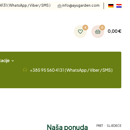
131 ( WhatsApp / Viber / SMS )
info@ayugarden.com
4
0
0,00
€
acije
+385 95 560 4131 ( WhatsApp / Viber / SMS )
Naša ponuda
.
PRET
SLJEDEĆE