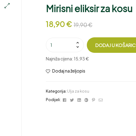
Mirisni eliksir za kosu
🔍
18,90
€
19,90
€
DODAJ U KOŠARI
Najniža cijena:
15,93 €
Dodaj na željopis
Kategorija:
Ulja za kosu
Facebook
Twitter
Linkedin
Google+
Pinterest
Email
Podijeli: