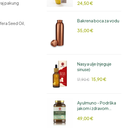
ovaj pakung
24,50
€
Bakrena boca za vodu
ifera Seed Oil,
35,00
€
Nasya ulje (njeguje
sinuse)
15,90
€
17,90
€
AyuImuno - Podrška
jakom i zdravom
imunitetu
49,00
€