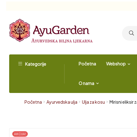
Početna
Webshop
Kategorije
O nama
Početna
Ayurvedska ulja
Ulja za kosu
Mirisni eliksir
AKCIJA!