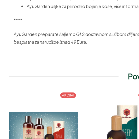
AyuGarden biljke za prirodno bojenje kose, više informa
****
AyuGarden preparate šaljemo GLS dostavnom službom diljem Hr
besplatna za narudžbe iznad 49 Eura.
Pov
AKCIJA!