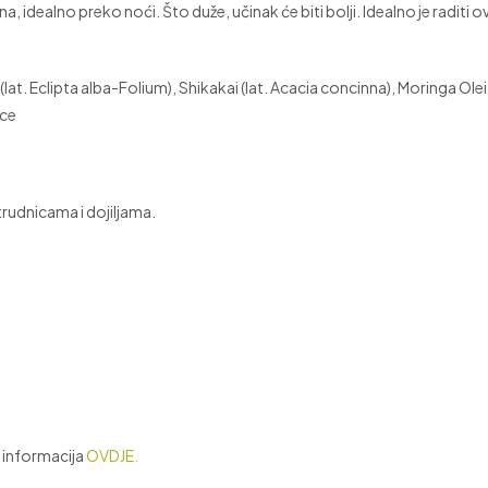
 idealno preko noći. Što duže, učinak će biti bolji. Idealno je raditi 
 (lat. Eclipta alba-Folium), Shikakai (lat. Acacia concinna), Moringa Ole
nce
rudnicama i dojiljama.
 informacija
OVDJE.