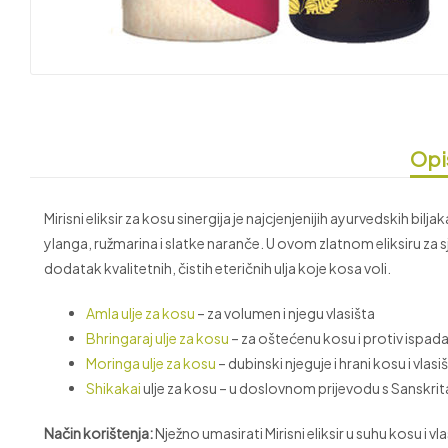
Opi
Mirisni eliksir za kosu sinergija je najcjenjenijih ayurvedskih bil
ylanga, ružmarina i slatke naranče. U ovom zlatnom eliksiru za s
dodatak kvalitetnih, čistih eteričnih ulja koje kosa voli.
Amla ulje za kosu
– za volumen i njegu vlasišta
Bhringaraj ulje za kosu
– za oštećenu kosu i protiv ispad
Moringa ulje za kosu
– dubinski njeguje i hrani kosu i vlasi
Shikakai
ulje za kosu – u doslovnom prijevodu s Sanskrita
Način korištenja:
Nježno umasirati Mirisni eliksir u suhu kosu i vla