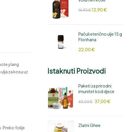
12,90
€
14,90
€
Pačuli eterično ulje 15 g
Florihana
22,00
€
 note ylang
Istaknuti Proizvodi
ulja za kosu uz
Paketi za prirodni
imunitet kod djece
37,00
€
43,00
€
Zlatni Ghee
m. Preko folije