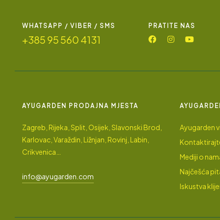
WHATSAPP / VIBER / SMS
PRATITE NAS
+385 95 560 4131
AYUGARDEN PRODAJNA MJESTA
AYUGARDE
Zagreb, Rijeka, Split, Osijek, Slavonski Brod,
Ayugarden vi
Karlovac, Varaždin, Ližnjan, Rovinj, Labin,
Kontaktirajt
Crikvenica…
Mediji o nam
Najčešća pit
info@ayugarden.com
Iskustva klij