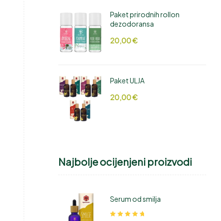
Paket prirodnih rollon
dezodoransa
20,00
€
Paket ULJA
20,00
€
Najbolje ocijenjeni proizvodi
Serum od smilja