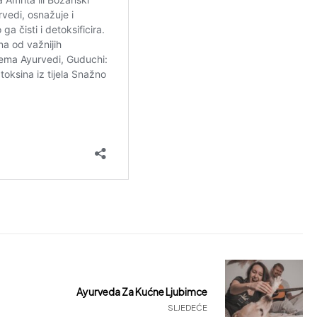
Ayurveda Za Kućne Ljubimce
SLJEDEĆE