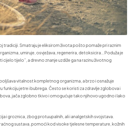
oj tradiciji. Smatraju je eliksirom života pošto pomaže pri raznim
anizma, umiruje, osvježava, regenerira, detoksicira… Poduža je
 cijelo tijelo”, a drevno znanje uzdiže ga na razinu životnog
boljšava vitalnost kompletnog organizma, a brzo i osnažuje
 funkciju jetre i bubrega. Često se koristi za zdravlje zglobova i
obova, jača zglobno tkivo i omogućuje tako njihovo ugodno i lako
ija i groznica, zbog protuupalnih, ali i analgetskih svojstava.
mokraćnog sustava, pomoći kod visoke tjelesne temperature, kožnih