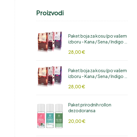
Proizvodi
Paket boja za kosu (po vašem
izboru - Kana / Sena / Indigo /
Hibiskus / Cikla / Amla /
28,00
€
Manjistha / Aloe Vera /
Bhringaraj)
Paket boja za kosu (po vašem
izboru - Kana / Sena / Indigo /
Hibiskus / Cikla / Amla /
28,00
€
Manjistha / Aloe Vera /
Bhringaraj)
Paket prirodnih rollon
dezodoransa
20,00
€