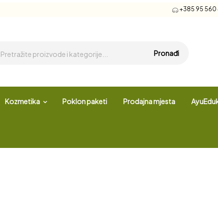
+385 95 560 4
Pronađi
Kozmetika
Poklon paketi
Prodajna mjesta
AyuEduk