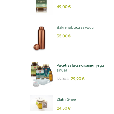
49,00
€
Bakrena boca za vodu
35,00
€
Paketi za lakše disanje i njegu
sinusa
29,90
€
35,00
€
Zlatni Ghee
24,50
€