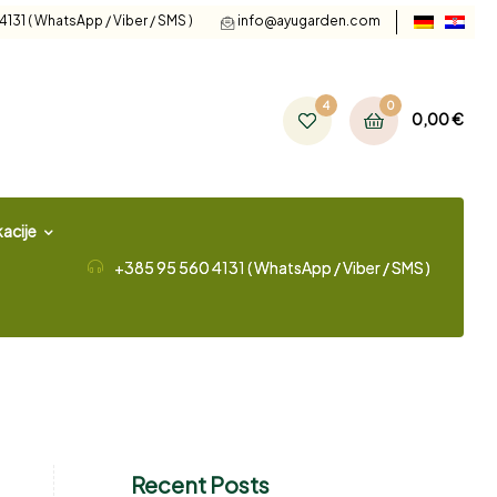
131 ( WhatsApp / Viber / SMS )
info@ayugarden.com
4
0
0,00
€
acije
+385 95 560 4131 ( WhatsApp / Viber / SMS )
Recent Posts