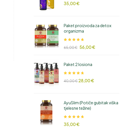
Ocjenjeno
35,00
€
5.00
od 5
Paket proizvoda za detox
organizma
Ocjenjeno
56,00
€
65,00
€
5.00
od 5
Paket 2 losiona
Ocjenjeno
28,00
€
40,00
€
5.00
od 5
AyuSlim (Potiče gubitak viška
tjelesne težine)
Ocjenjeno
35,00
€
5.00
od 5