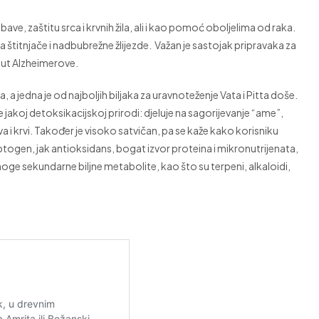
bave, zaštitu srca i krvnih žila, ali i kao pomoć oboljelima od raka.
da štitnjače i nadbubrežne žlijezde. Važan je sastojak pripravaka za
put Alzheimerove.
 jedna je od najboljih biljaka za uravnoteženje Vata i Pitta doše.
 jakoj detoksikacijskoj prirodi: djeluje na sagorijevanje “ame”,
i krvi. Također je visoko satvičan, pa se kaže kako korisniku
ptogen, jak antioksidans, bogat izvor proteina i mikronutrijenata,
mnoge sekundarne biljne metabolite, kao što su terpeni, alkaloidi,