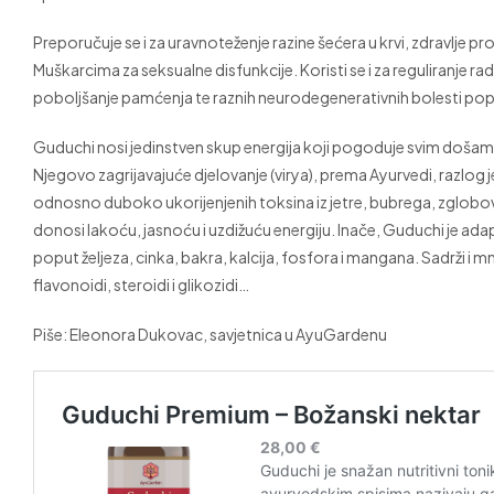
Preporučuje se i za uravnoteženje razine šećera u krvi, zdravlje pro
Muškarcima za seksualne disfunkcije. Koristi se i za reguliranje ra
poboljšanje pamćenja te raznih neurodegenerativnih bolesti po
Guduchi nosi jedinstven skup energija koji pogoduje svim došama, a
Njegovo zagrijavajuće djelovanje (virya), prema Ayurvedi, razlog je
odnosno duboko ukorijenjenih toksina iz jetre, bubrega, zglobova 
donosi lakoću, jasnoću i uzdižuću energiju. Inače, Guduchi je ada
poput željeza, cinka, bakra, kalcija, fosfora i mangana. Sadrži i 
flavonoidi, steroidi i glikozidi…
Piše: Eleonora Dukovac, savjetnica u AyuGardenu