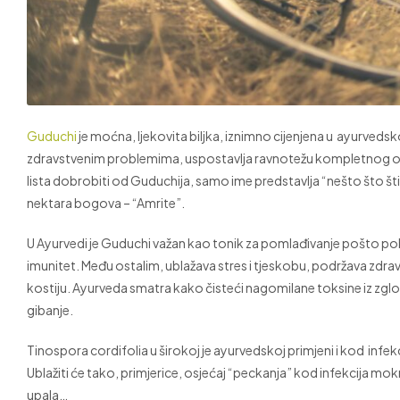
Guduchi
je moćna, ljekovita biljka, iznimno cijenjena u ayurvedsk
zdravstvenim problemima, uspostavlja ravnotežu kompletnog org
lista dobrobiti od Guduchija, samo ime predstavlja “nešto što štiti
nektara bogova – “Amrite”.
U Ayurvedi je Guduchi važan kao tonik za pomlađivanje pošto po
imunitet. Među ostalim, ublažava stres i tjeskobu, podržava zdravu
kostiju. Ayurveda smatra kako čisteći nagomilane toksine iz zgl
gibanje.
Tinospora cordifolia u širokoj je ayurvedskoj primjeni i kod infekc
Ublažiti će tako, primjerice, osjećaj “peckanja” kod infekcija 
upala…