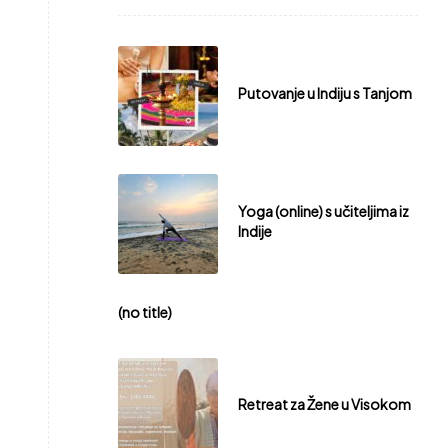
Putovanje u Indiju s Tanjom
Yoga (online) s učiteljima iz
Indije
(no title)
Retreat za Žene u Visokom