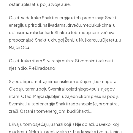
ostanu plesati u polju tvoje aure.
Osjeti sada kako Shakti energija u tebi prepoznaje Shakti
energiju u prirodi, na livadama, drveću, među kukcima i u
dolascima mladunčadi. Shakti u tebi raduje se i uvećava
prepoznajući Shakti u drugoj Ženi, i u Muškarcu, u Djetetu, u
Majci i Ocu.
Osjeti kako ritam Stvaranja pulsira Stvorenim i kako si ti
njezin dio. Pleši radosno!
Svjedoči promatrajući nenasilnom pažnjom, bez napora.
Gledaj u tamnu boju Svemira i osjeti njegov puls, njegov
ritam. Otac i Majka sljubljeni u zajedničkom plesu na podiju
Svemira. I u tebi energija Shakti radosno pleše, promatra,
zrači. Ostani s tom energijom, budi Shakti…
Uživaj u tom osjećaju, u snazi koji iz Nje dolazi. U svekolikoj
mudrosti. Neka te preplavi skroz. I kada svaka tvoja stanica