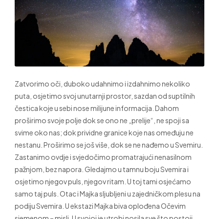
Zatvorimo oči, duboko udahnimo i izdahnimo nekoliko
puta, osjetimo svoj unutarnji prostor, sazdan od suptilnih
čestica koje u sebi nose milijune informacija. Dahom
proširimo svoje polje dok se ono ne „prelije“, ne spoji sa
svime oko nas; dok prividne granice koje nas omeđuju ne
nestanu. Proširimo se još više, dok se ne nađemo u Svemiru.
Zastanimo ovdje i svjedočimo promatrajući nenasilnom
pažnjom, bez napora. Gledajmo u tamnu boju Svemira i
osjetimo njegov puls, njegov ritam. U toj tami osjećamo
samo taj puls. Otac i Majka sljubljeni u zajedničkom plesu na
podiju Svemira. U ekstazi Majka biva oplođena Očevim
sjemenom – misli. U svojoj je utrobi nosila sve što postoji,