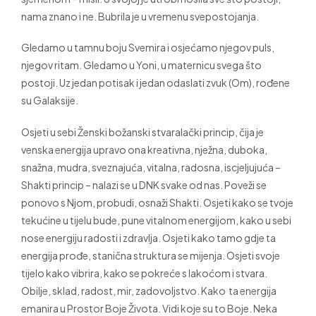
nama znano i ne. Bubrila je u vremenu svepostojanja.
Gledamo u tamnu boju Svemira i osjećamo njegov puls,
njegov ritam. Gledamo u Yoni, u maternicu svega što
postoji. Uz jedan potisak i jedan odaslati zvuk (Om), rođene
su Galaksije.
Osjeti u sebi Ženski božanski stvaralački princip, čija je
venska energija upravo ona kreativna, nježna, duboka,
snažna, mudra, sveznajuća, vitalna, radosna, iscjeljujuća –
Shakti princip – nalazi se u DNK svake od nas. Poveži se
ponovo s Njom, probudi, osnaži Shakti. Osjeti kako se tvoje
tekućine u tijelu bude, pune vitalnom energijom, kako u sebi
nose energiju radosti i zdravlja. Osjeti kako tamo gdje ta
energija prođe, stanična struktura se mijenja. Osjeti svoje
tijelo kako vibrira, kako se pokreće s lakoćom i stvara.
Obilje, sklad, radost, mir, zadovoljstvo. Kako ta energija
emanira u Prostor Boje Života. Vidi koje su to Boje. Neka