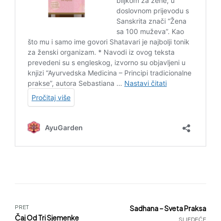
PRET
Sadhana – Sveta Praksa
Čaj Od Tri Sjemenke
SLJEDEĆE