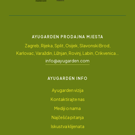
AYUGARDEN PRODAJNA MJESTA
Zagreb, Rijeka, Split, Osijek, Slavonski Brod,
Karlovac, Varaždin, Ližnjan, Rovinj, Labin, Crikvenica…
info@ayugarden.com
AYUGARDEN INFO
Ayugarden vizija
Kontaktirajte nas
Mediji o nama
Najčešća pitanja
Iskustva klijenata