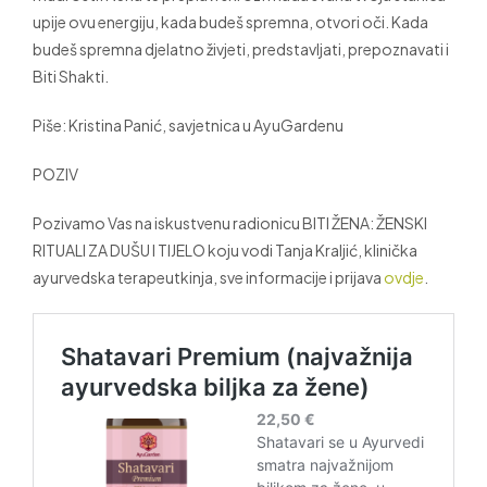
upije ovu energiju, kada budeš spremna, otvori oči. Kada
budeš spremna djelatno živjeti, predstavljati, prepoznavati i
Biti Shakti.
Piše: Kristina Panić, savjetnica u AyuGardenu
POZIV
Pozivamo Vas na iskustvenu radionicu BITI ŽENA: ŽENSKI
RITUALI ZA DUŠU I TIJELO koju vodi Tanja Kraljić, klinička
ayurvedska terapeutkinja, sve informacije i prijava
ovdje
.