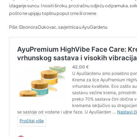
izlaganje suncu. I nositi široku, prozračnu odjeću od pamuka, svile, sv
pošto ne upijaju toplinu poput crne ili crvene.
Piše: Eleonora Dukovac, savjetnica u AyuGardenu