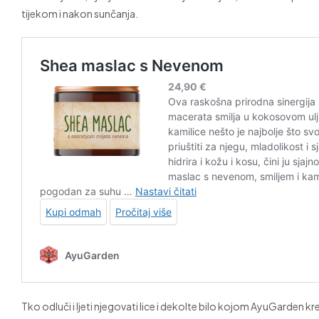
tijekom i nakon sunčanja.
Tko odluči i ljeti njegovati lice i dekolte bilo kojom AyuGarden kr