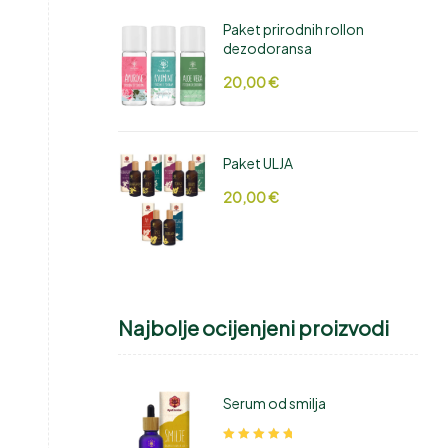
Paket prirodnih rollon
dezodoransa
20,00
€
Paket ULJA
20,00
€
Najbolje ocijenjeni proizvodi
Serum od smilja