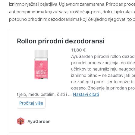
iznimno nježna i osjetljiva. Uglavnom zanemarena. Prirodan proces
antiperspirantima koji zatvaraju i oštećuju pore, dok u tijelo ulaz
potpuno prirodnim dezodoransima koji će ujedno njegovati to os