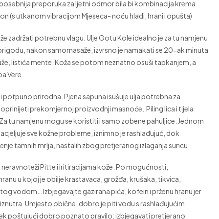
ak, posebnija preporuka za ljetni odmor bila bi kombinacija krema
on (s utkanom vibracijom Mjeseca- noću hladi, hrani i opušta)
e zadržati potrebnu vlagu. Ulje Gotu Kole idealno je za tu namjenu
mate prigodu, nakon samomasaže, izvrsno je namakati se 20-ak minuta
i ruže, listića mente. Koža se potom neznatno osuši tapkanjem, a
oa Vere.
 potpuno prirodna. Pjena sapuna isušuje ulja potrebna za
inijeti prekomjernoj proizvodnji masnoće. Piling lica i tijela
ju. Za tu namjenu mogu se koristiti i samo zobene pahuljice. Jednom
cjeljuje sve kožne probleme, iznimno je rashlađujuć, dok
njenje tamnih mrlja, nastalih zbog pretjeranog izlaganja suncu.
si neravnoteži Pitte i iritiracijama kože. Po mogućnosti,
ranu u kojoj je obilje krastavaca, grožđa, krušaka, tikvica,
og vodom… Izbjegavajte gazirana pića, kofein i prženu hranu jer
iznutra. Umjesto obične, dobro je piti vodu s rashlađujućim
ek poštujući dobro poznato pravilo: izbjegavati pretjerano