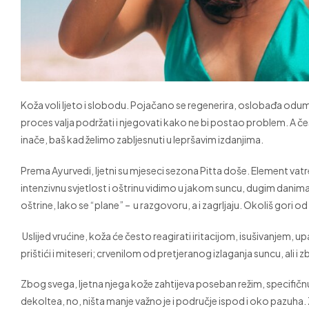
Koža voli ljeto i slobodu. Pojačano se regenerira, oslobađa odum
proces valja podržati i njegovati kako ne bi postao problem. A č
inače, baš kad želimo zabljesnuti u lepršavim izdanjima.
Prema Ayurvedi, ljetni su mjeseci sezona Pitta doše. Element vatre
intenzivnu svjetlost i oštrinu vidimo u jakom suncu, dugim danima
oštrine, lako se “plane” – u razgovoru, a i zagrljaju. Okoliš gori od
Uslijed vrućine, koža će često reagirati iritacijom, isušivanjem, u
prištići i miteseri; crvenilom od pretjeranog izlaganja suncu, ali i 
Zbog svega, ljetna njega kože zahtijeva poseban režim, specifičnu 
dekoltea, no, ništa manje važno je i područje ispod i oko pazuha.