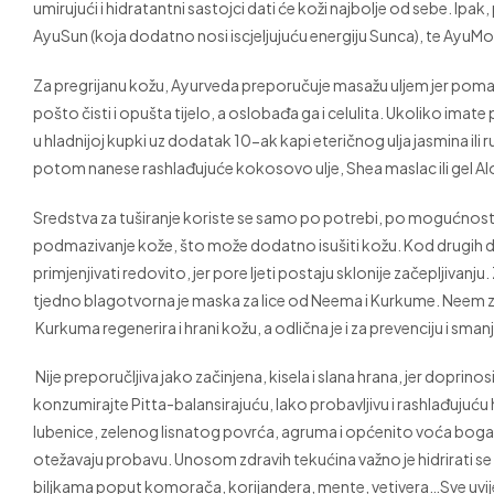
umirujući i hidratantni sastojci dati će koži najbolje od sebe. Ip
AyuSun (koja dodatno nosi iscjeljujuću energiju Sunca), te AyuMo
Za pregrijanu kožu, Ayurveda preporučuje masažu uljem jer pomaž
pošto čisti i opušta tijelo, a oslobađa ga i celulita. Ukoliko i
u hladnijoj kupki uz dodatak 10-ak kapi eteričnog ulja jasmina il
potom nanese rashlađujuće kokosovo ulje, Shea maslac ili gel Al
Sredstva za tuširanje koriste se samo po potrebi, po mogućnosti
podmazivanje kože, što može dodatno isušiti kožu. Kod drugih dopr
primjenjivati redovito, jer pore ljeti postaju sklonije začepljivan
tjedno blagotvorna je maska za lice od Neema i Kurkume. Neem za
Kurkuma regenerira i hrani kožu, a odlična je i za prevenciju i sma
Nije preporučljiva jako začinjena, kisela i slana hrana, jer doprino
konzumirajte Pitta-balansirajuću, lako probavljivu i rashlađujuću h
lubenice, zelenog lisnatog povrća, agruma i općenito voća bogat
otežavaju probavu. Unosom zdravih tekućina važno je hidrirati se 
biljkama poput komorača, korijandera, mente, vetivera…Sve uvij