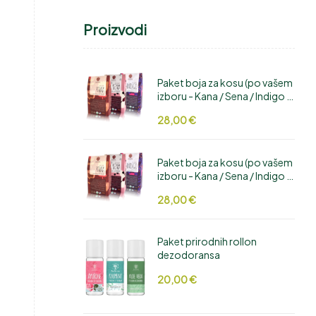
Proizvodi
Paket boja za kosu (po vašem
izboru - Kana / Sena / Indigo /
Hibiskus / Cikla / Amla /
28,00
€
Manjistha / Aloe Vera /
Bhringaraj)
Paket boja za kosu (po vašem
izboru - Kana / Sena / Indigo /
Hibiskus / Cikla / Amla /
28,00
€
Manjistha / Aloe Vera /
Bhringaraj)
Paket prirodnih rollon
dezodoransa
20,00
€