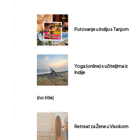
Putovanje u Indiju s Tanjom
Yoga (online) s učiteljima iz
Indije
(no title)
Retreat za Žene u Visokom