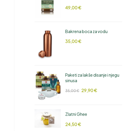
49,00
€
Bakrena boca za vodu
35,00
€
Paketi za lakše disanje i njegu
sinusa
29,90
€
35,00
€
Zlatni Ghee
24,50
€