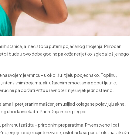
rlih stanica, a i nečistoća putem pojačanog znojenja. Prirodan
esto i bude u ovo doba godine pa koža nerijetko izgleda lošije nego
 na svojem je vrhncu – u okolišu i tijelu podjednako. Toplinu,
, intenzivnim bojama, ali i užarenim emocijama poput ljutnje,
 vrućine pa održati Pittu u ravnoteži nije uvijek jednostavno.
palama ili pretjeranim mašćenjem uslijed kojega se pojavljuju akne,
zbog uboda insekata. Pridružuju im se i pjegice.
prihranu i zaštitu – prirodnim preparatima. Prvenstveno lica i
 Znojenje je ondje najintenzivnije, oslobađa se puno toksina, a koža