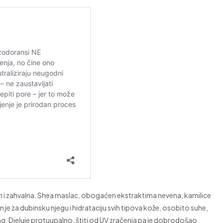
e vam i zahvalna. Shea maslac, obogaćen ekstraktima nevena, kamilice
an je za dubinsku njegu i hidrataciju svih tipova kože, osobito suhe,
o pakung. Djeluje protuupalno, štiti od UV zračenja pa je dobrodošao