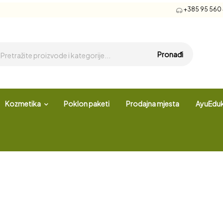
+385 95 560 4
Pronađi
Kozmetika
Poklon paketi
Prodajna mjesta
AyuEduk