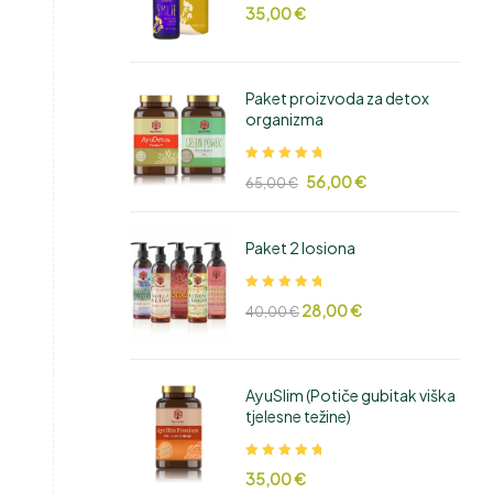
Ocjenjeno
35,00
€
5.00
od 5
Paket proizvoda za detox
organizma
Ocjenjeno
56,00
€
65,00
€
5.00
od 5
Paket 2 losiona
Ocjenjeno
28,00
€
40,00
€
5.00
od 5
AyuSlim (Potiče gubitak viška
tjelesne težine)
Ocjenjeno
35,00
€
5.00
od 5