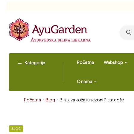
Početna
Webshop
Kategorije
O nama
Početna
Blog
Blistava koža i u sezoni Pitta doše
BLOG