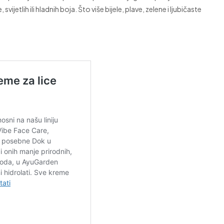
ijetlih ili hladnih boja. Što više bijele, plave, zelene i ljubičaste