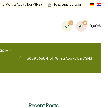
131 ( WhatsApp / Viber / SMS )
info@ayugarden.com
4
0
0,00
€
acije
+385 95 560 4131 ( WhatsApp / Viber / SMS )
Recent Posts