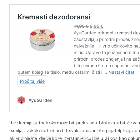
I bez kemije, ljetna koža može biti prekrasna i blistava, a biti ć
i smilja, svakako bi trebao biti svakodnevni ljetni prijatelj. Pogod
ali i vrlo nježne, dječje kože. Izvrstan je licu i tijelu, a i kosi ka