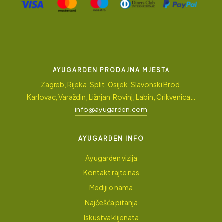
AYUGARDEN PRODAJNA MJESTA
Zagreb, Rijeka, Split, Osijek, Slavonski Brod,
Karlovac, Varaždin, Ližnjan, Rovinj, Labin, Crikvenica…
info@ayugarden.com
AYUGARDEN INFO
Ayugarden vizija
Kontaktirajte nas
Mediji o nama
Najčešća pitanja
Iskustva klijenata