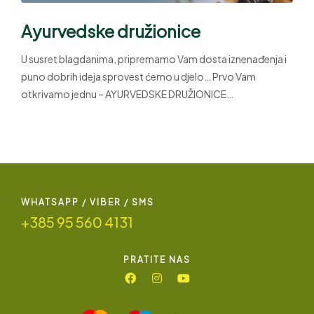
Ayurvedske družionice
U susret blagdanima, pripremamo Vam dosta iznenađenja i
puno dobrih ideja sprovest ćemo u djelo… Prvo Vam
otkrivamo jednu – AYURVEDSKE DRUŽIONICE…
WHATSAPP / VIBER / SMS
+385 95 560 4131
PRATITE NAS