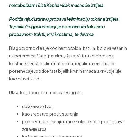
metabolizam i čisti Kapha višak masnoće iz tijela.
Podržavajući zdravu probavu i eliminaciju toksina iz tijela,
Triphala Guggulu smanjuje na minimum toksine u
probavnom traktu, krvi i kostima, te tkivima.
Blagotvorno djeluje kod hemoroida, fistula, bolova vezanih
uz poremećaj Vate, paralizu, išijas, Vatu u zglobovima
koštane srži, stimulira maternicu, regulira menstrualne
poremećaje, potiče rast bijelih krvnih zrnaca u krvi, djeluje
kao diuretik itd.
Ukratko, dobrobiti Triphala Guggulu:
ublažava zatvor
kao sredstvo protiv starenja
pomaže u smanjenju razine kolesterola i poboljšava
zdravlje srca
liječi analnu fistulu i hemoroide