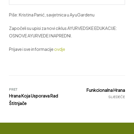
Piše: Kristina Panić, savjetnica u AyuGardenu
Započeli su upisi za novi ciklus AYURVEDSKE EDUKACIJE:
OSNOVE AYURVEDE I NAPREDNI.
Prijave i sve informacije
ovdje
PRET
Funkcionalna Hrana
Hrana Koja Usporava Rad
SLJEDEĆE
Štitnjače