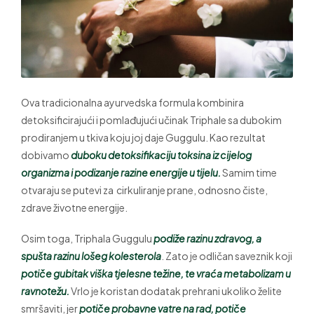
Ova tradicionalna ayurvedska formula kombinira
detoksificirajući i pomlađujući učinak Triphale sa dubokim
prodiranjem u tkiva koju joj daje Guggulu. Kao rezultat
dobivamo
duboku detoksifikaciju toksina iz cijelog
organizma i podizanje razine energije u tijelu.
Samim time
otvaraju se putevi za cirkuliranje prane, odnosno čiste,
zdrave životne energije.
Osim toga, Triphala Guggulu
podiže razinu zdravog, a
spušta razinu lošeg kolesterola
. Zato je odličan saveznik koji
potiče gubitak viška tjelesne težine, te vraća metabolizam u
ravnotežu.
Vrlo je koristan dodatak prehrani ukoliko želite
smršaviti, jer
potiče probavne vatre na rad, potiče