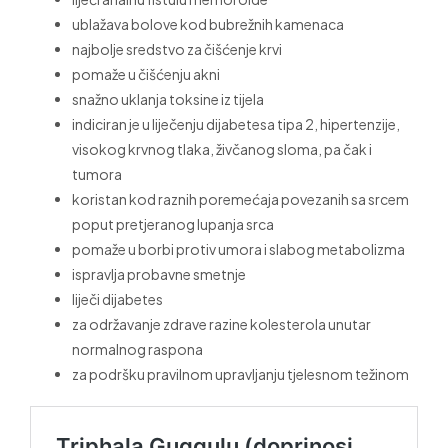
ublažava bolove kod bubrežnih kamenaca
najbolje sredstvo za čišćenje krvi
pomaže u čišćenju akni
snažno uklanja toksine iz tijela
indiciran je u liječenju dijabetesa tipa 2, hipertenzije,
visokog krvnog tlaka, živčanog sloma, pa čak i
tumora
koristan kod raznih poremećaja povezanih sa srcem
poput pretjeranog lupanja srca
pomaže u borbi protiv umora i slabog metabolizma
ispravlja probavne smetnje
liječi dijabetes
za održavanje zdrave razine kolesterola unutar
normalnog raspona
za podršku pravilnom upravljanju tjelesnom težinom