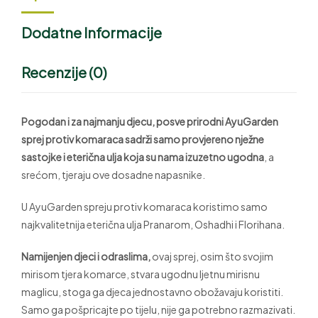
Dodatne Informacije
Recenzije (0)
Pogodan i za najmanju djecu, posve prirodni AyuGarden
sprej protiv komaraca sadrži samo provjereno nježne
sastojke i eterična ulja koja su nama izuzetno ugodna
, a
srećom, tjeraju ove dosadne napasnike.
U AyuGarden spreju protiv komaraca koristimo samo
najkvalitetnija eterična ulja Pranarom, Oshadhi i Florihana.
Namijenjen djeci i odraslima,
ovaj sprej, osim što svojim
mirisom tjera komarce, stvara ugodnu ljetnu mirisnu
maglicu, stoga ga djeca jednostavno obožavaju koristiti.
Samo ga pošpricajte po tijelu, nije ga potrebno razmazivati.