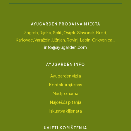
AYUGARDEN PRODAJNA MJESTA
Zagreb, Rijeka, Split, Osijek, Slavonski Brod,
Karlovac, Varaždin, Ližnjan, Rovinj, Labin, Crikvenica…
info@ayugarden.com
AYUGARDEN INFO
Ayugarden vizija
Kontaktirajte nas
Mediji o nama
Najčešća pitanja
Iskustva klijenata
UVJETI KORIŠTENJA