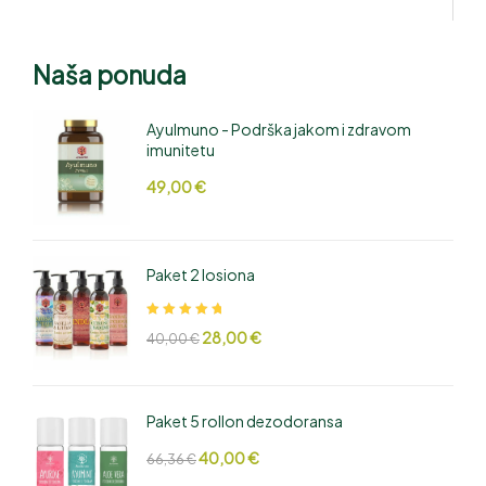
Naša ponuda
AyuImuno - Podrška jakom i zdravom
imunitetu
49,00
€
Paket 2 losiona
Ocjenjeno
28,00
€
40,00
€
5.00
od 5
Paket 5 rollon dezodoransa
40,00
€
66,36
€