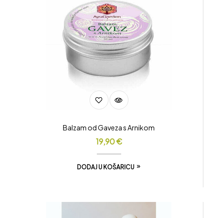
Balzam od Gaveza s Arnikom
19,90
€
DODAJ U KOŠARICU