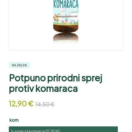
NA ZALIHI
Potpuno prirodni sprej
protiv komaraca
12,90
€
14,50
€
kom
1x sprej za komarce (
12,90
€
)