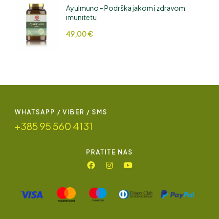
AyuImuno - Podrška jakom i zdravom
imunitetu
49,00
€
WHATSAPP / VIBER / SMS
+385 95 560 4131
PRATITE NAS