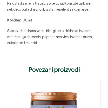
Ne ostavlja masni trag i brzo se upija. Koristite ga barem
nekoliko puta dnevno. Izvrstan repelent za komarce.
Količina:
100 ml
Sastav:
destilirana voda, bilni glicerol, hidrolat lavanda,
eterična ulja citronela, paprena metvica, lavanda prava,
eukaliptus limunski
Povezani proizvodi