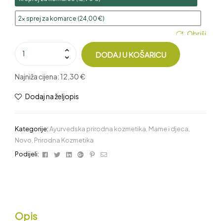
2x sprej za komarce (
24,00
€
)
Obriši
DODAJ U KOŠARICU
Najniža cijena:
12,30 €
Dodaj na željopis
Kategorije:
Ayurvedska prirodna kozmetika
,
Mame i djeca
,
Novo
,
Prirodna Kozmetika
Facebook
Twitter
Linkedin
Google+
Pinterest
Email
Podijeli:
Opis