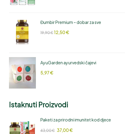
Đumbir Premium – dobar za sve
12,50
€
19,90
€
AyuGarden ayurvedski čajevi
5,97
€
Istaknuti Proizvodi
Paketi za prirodni imunitet kod djece
37,00
€
43,00
€