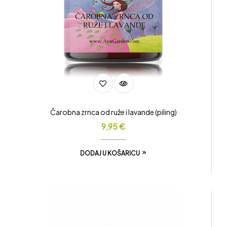
Čarobna zrnca od ruže i lavande (piling)
9,95
€
DODAJ U KOŠARICU