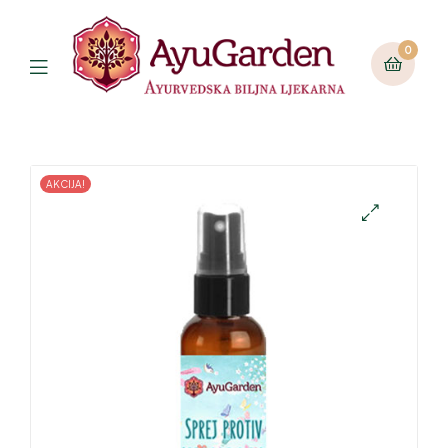
0
AKCIJA!
🔍