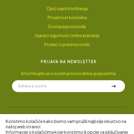
Opći uvjeti korištenja
Privatnost korisnika
Dostava proizvoda
Izjava o sigurnosti online plaćanja
Podaci o pravnoj osobi
PRIJAVA NA NEWSLETTER
Informirajte se o novim proizvodima i popustima
Koristimo kolačiće kako bismo vam pružili najbolje iskustvo na
© 2022 AyuGarden
.
Sva prava pridržana.
našoj web stranici.
Informacije o kolačićima koje koristimo ili opcije za isključivanje