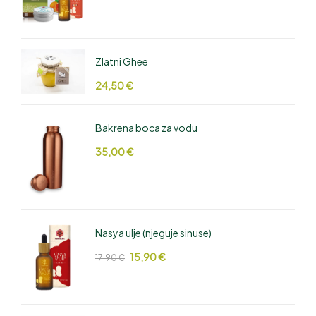
Zlatni Ghee
24,50
€
Bakrena boca za vodu
35,00
€
Nasya ulje (njeguje sinuse)
15,90
€
17,90
€