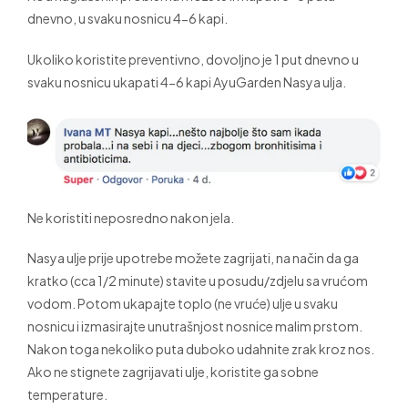
dnevno, u svaku nosnicu 4-6 kapi.
Ukoliko koristite preventivno, dovoljno je 1 put dnevno u
svaku nosnicu ukapati 4-6 kapi AyuGarden Nasya ulja.
Ne koristiti neposredno nakon jela.
Nasya ulje prije upotrebe možete zagrijati, na način da ga
kratko (cca 1/2 minute) stavite u posudu/zdjelu sa vrućom
vodom. Potom ukapajte toplo (ne vruće) ulje u svaku
nosnicu i izmasirajte unutrašnjost nosnice malim prstom.
Nakon toga nekoliko puta duboko udahnite zrak kroz nos.
Ako ne stignete zagrijavati ulje, koristite ga sobne
temperature.