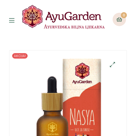
0
AKCIJA!
🔍