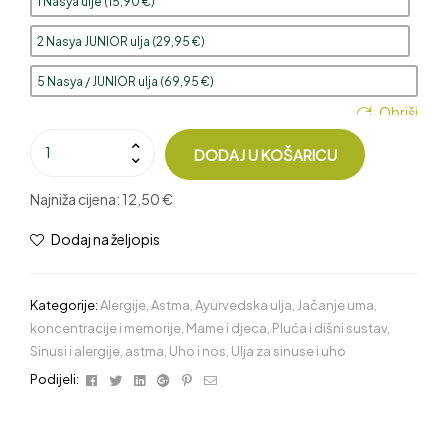
1 Nasya ulje (
15,90
€
)
2 Nasya JUNIOR ulja (
29,95
€
)
5 Nasya / JUNIOR ulja (
69,95
€
)
Obriši
DODAJ U KOŠARICU
Najniža cijena:
12,50 €
Dodaj na željopis
Kategorije:
Alergije
,
Astma
,
Ayurvedska ulja
,
Jačanje uma,
koncentracije i memorije
,
Mame i djeca
,
Pluća i dišni sustav
,
Sinusi i alergije, astma
,
Uho i nos
,
Ulja za sinuse i uho
Facebook
Twitter
Linkedin
Google+
Pinterest
Email
Podijeli: