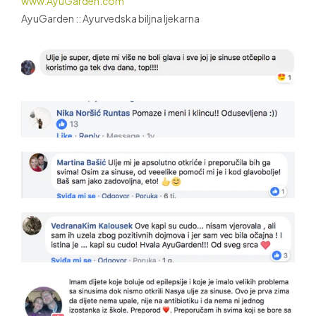
www.AyuGarden.com
AyuGarden :: Ayurvedska biljna ljekarna