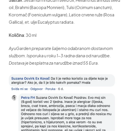
Sastav:
Sesamum indicum seed oil, Helianthus annuus seed
oil, Brahmi (Bacopa Monnieri), Tulsi (Ocimum sanctum),
Koromač (Foeniculum vulgare), Latice crvene ruže (Rosa
Gallica), et. ulje Eucalyptus radiata.
Količina
: 30 ml
AyuGarden preparate šaljemo odabranom dostavnom
službom. Isporuka u roku 1-3 radna dana od narudžbe.
Dostava je besplatna za narudžbe iznad 55 Eura.