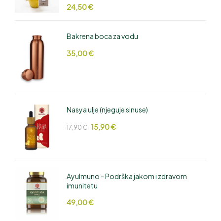
24,50
€
Bakrena boca za vodu
35,00
€
Nasya ulje (njeguje sinuse)
15,90
€
17,90
€
AyuImuno - Podrška jakom i zdravom
imunitetu
49,00
€