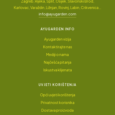
Zagreb, Rijeka, Split, Osijek, Slavonski Brod,
Karlovac, Varaždin, Ližnjan, Rovinj, Labin, Crikvenica…
info@ayugarden.com
AYUGARDEN INFO
Ayugarden vizija
Kontaktirajte nas
Mediji o nama
Najčešća pitanja
Iskustva klijenata
UVJETI KORIŠTENJA
Opći uvjeti korištenja
Privatnost korisnika
Dostava proizvoda