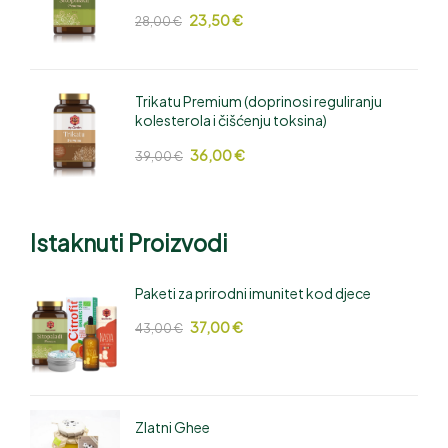
23,50
€
28,00
€
Trikatu Premium (doprinosi reguliranju
kolesterola i čišćenju toksina)
36,00
€
39,00
€
Istaknuti Proizvodi
Paketi za prirodni imunitet kod djece
37,00
€
43,00
€
Zlatni Ghee