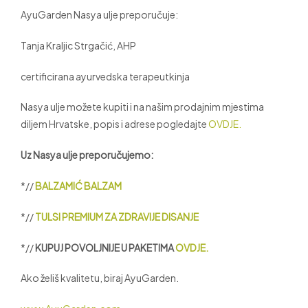
AyuGarden Nasya ulje preporučuje:
Tanja Kraljic Strgačić, AHP
certificirana ayurvedska terapeutkinja
Nasya ulje možete kupiti i na našim prodajnim mjestima
diljem Hrvatske, popis i adrese pogledajte
OVDJE.
Uz Nasya ulje preporučujemo:
*//
BALZAMIĆ BALZAM
*//
TULSI PREMIUM ZA ZDRAVIJE DISANJE
*//
KUPUJ POVOLJNIJE U PAKETIMA
OVDJE.
Ako želiš kvalitetu, biraj AyuGarden.