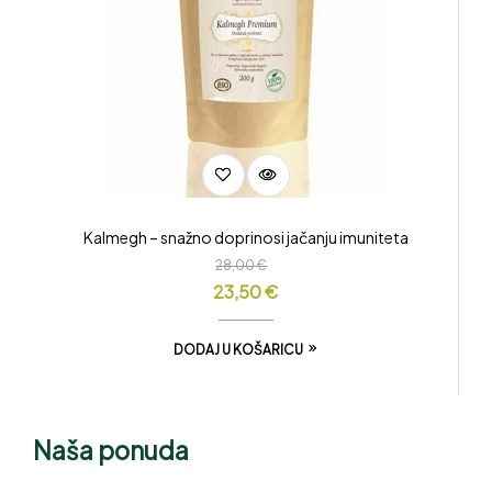
Kalmegh – snažno doprinosi jačanju imuniteta
28,00
€
23,50
€
DODAJ U KOŠARICU
Naša ponuda