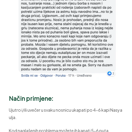
Način primjene:
Ujutro i/ili uvečer u svaku nosnicu ukapati po 4-6 kapi Nasya
ulja.
Kod naglašenih problema možete ih kapati 5-6 puta