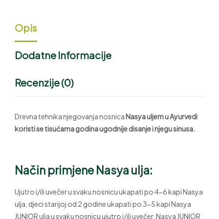
Opis
Dodatne Informacije
Recenzije (0)
Drevna tehnika njegovanja nosnica
Nasya uljem u Ayurvedi
koristi se tisućama godina ugodnije disanje i njegu sinusa.
Način primjene Nasya ulja:
Ujutro i/ili uvečer u svaku nosnicu ukapati po 4-6 kapi Nasya
ulja, djeci starijoj od 2 godine ukapati po 3-5 kapi Nasya
JUNIOR ulja u svaku nosnicu ujutro i/ili uvečer. Nasya JUNIOR