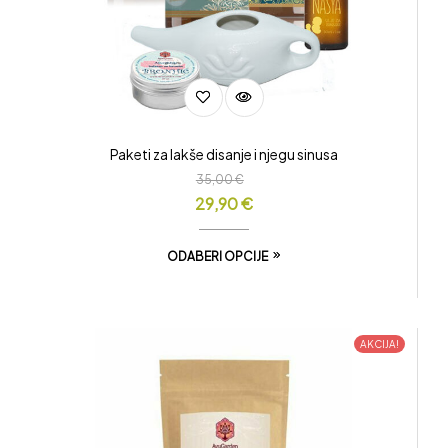
Paketi za lakše disanje i njegu sinusa
35,00
€
29,90
€
ODABERI OPCIJE
AKCIJA!