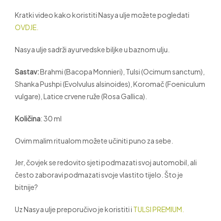
Kratki video kako koristiti Nasya ulje možete pogledati
OVDJE.
Nasya ulje sadrži ayurvedske biljke u baznom ulju.
S
astav:
Brahmi (Bacopa Monnieri), Tulsi (Ocimum sanctum),
Shanka Pushpi (Evolvulus alsinoides), Koromač (Foeniculum
vulgare), Latice crvene ruže (Rosa Gallica).
Količina
: 30 ml
Ovim malim ritualom možete učiniti puno za sebe.
Jer, čovjek se redovito sjeti podmazati svoj automobil, ali
često zaboravi podmazati svoje vlastito tijelo. Što je
bitnije?
Uz Nasya ulje preporučivo je koristiti i
TULSI PREMIUM.