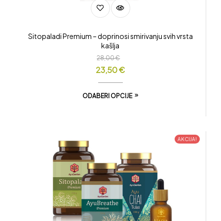
Sitopaladi Premium – doprinosi smirivanju svih vrsta
kašlja
28,00
€
23,50
€
ODABERI OPCIJE
AKCIJA!