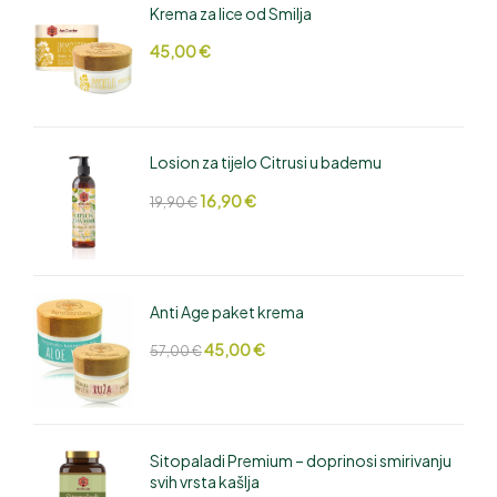
Krema za lice od Smilja
45,00
€
Losion za tijelo Citrusi u bademu
16,90
€
19,90
€
Anti Age paket krema
45,00
€
57,00
€
Sitopaladi Premium – doprinosi smirivanju
svih vrsta kašlja