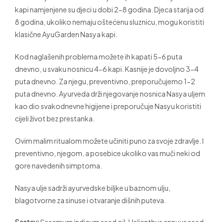
kapi namjenjene su djeci u dobi 2-8 godina. Djeca starija od
8 godina, ukoliko nemaju oštećenu sluznicu, mogu koristiti
klasične AyuGarden Nasya kapi.
Kod naglašenih problema možete ih kapati 5-6 puta
dnevno, u svaku nosnicu 4-6 kapi. Kasnije je dovoljno 3-4
puta dnevno. Za njegu, preventivno, preporučujemo 1-2
puta dnevno. Ayurveda drži njegovanje nosnica Nasya uljem
kao dio svakodnevne higijene i preporučuje Nasyu koristiti
cijeli život bez prestanka.
Ovim malim ritualom možete učiniti puno za svoje zdravlje. I
preventivno, njegom, a posebice ukoliko vas muči neki od
gore navedenih simptoma.
Nasya ulje sadrži ayurvedske biljke u baznom ulju,
blagotvorne za sinuse i otvaranje dišnih puteva.