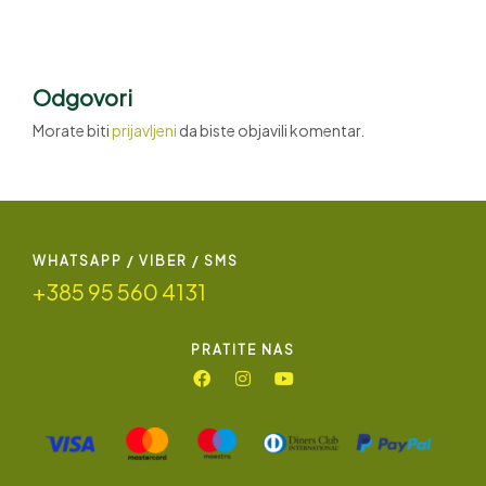
Iskoristite Još Ove Srijede
Na Malom Placu
Odgovori
Morate biti
prijavljeni
da biste objavili komentar.
WHATSAPP / VIBER / SMS
+385 95 560 4131
PRATITE NAS