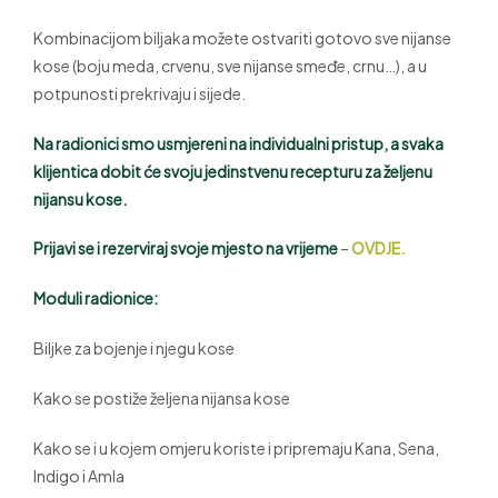
Kombinacijom biljaka možete ostvariti gotovo sve nijanse
kose (boju meda, crvenu, sve nijanse smeđe, crnu…), a u
potpunosti prekrivaju i sijede.
Na radionici smo usmjereni na individualni pristup, a svaka
klijentica dobit će svoju jedinstvenu recepturu za željenu
nijansu kose.
Prijavi se i rezerviraj svoje mjesto na vrijeme
–
OVDJE.
Moduli radionice:
Biljke za bojenje i njegu kose
Kako se postiže željena nijansa kose
Kako se i u kojem omjeru koriste i pripremaju Kana, Sena,
Indigo i Amla