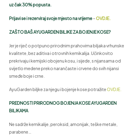
uz čak 30% popusta.
Prijavi se i rezerviraj svoje mjesto na vrijeme
–
OVDJE.
ZAŠTO BAŠ AYUGARDEN BILJKE ZA BOJENJE KOSE?
Jer je riječ o potpuno prirodnim prahovima biljaka vrhunske
kvalitete, bez aditiva i otrovnih kemikalija. Učinkovito
prekrivaju i kemijski obojenu kosu, i sijede, s nijansama od
svijetlo medene preko narančaste i crvene do svih nijansi
smeđe boje i crne.
AyuGarden biljke za njegu i bojenje kose potražite
OVDJE.
PREDNOSTI PRIRODNOG BOJENJA KOSE AYUGARDEN
BILJKAMA
Ne sadrže kemikalije, peroksid, amonijak, teške metale,
parabene…