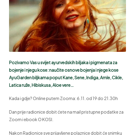
Pozivamo Vas u svijet ayurvedskih biljaka i pigmenata za
bojenje i njegu kose: naučite osnove bojenja i njege kose
AyuGarden biljkama poput Kane, Sene, Indiga, Amle, Cikle,
Latica ruže, Hibiskusa, Aloe vere…
Kada i gdje? Online putem Zooma: 6.11. od 19 do 21.30h
Dan prije radionice dobit ćete na mail pristupne podatke za
Zoom i ebook O KOSI.
Nakon Radionice sve prijavljene polaznice dobit će snimku