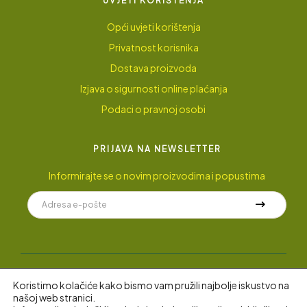
UVJETI KORIŠTENJA
Opći uvjeti korištenja
Privatnost korisnika
Dostava proizvoda
Izjava o sigurnosti online plaćanja
Podaci o pravnoj osobi
PRIJAVA NA NEWSLETTER
Informirajte se o novim proizvodima i popustima
Koristimo kolačiće kako bismo vam pružili najbolje iskustvo na
© 2022 AyuGarden
.
Sva prava pridržana.
našoj web stranici.