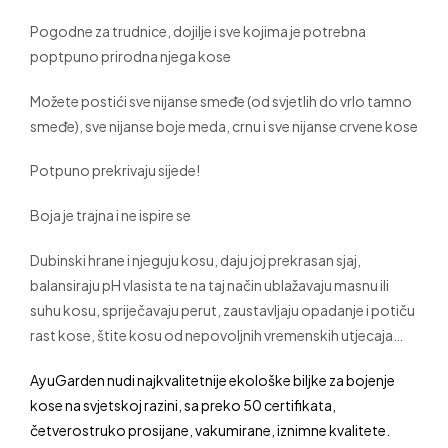
Pogodne za trudnice, dojilje i sve kojima je potrebna
poptpuno prirodna njega kose
Možete postići sve nijanse smeđe (od svjetlih do vrlo tamno
smeđe), sve nijanse boje meda, crnu i sve nijanse crvene kose
Potpuno prekrivaju sijede!
Boja je trajna i ne ispire se
Dubinski hrane i njeguju kosu, daju joj prekrasan sjaj,
balansiraju pH vlasista te na taj način ublažavaju masnu ili
suhu kosu, spriječavaju perut, zaustavljaju opadanje i potiču
rast kose, štite kosu od nepovoljnih vremenskih utjecaja…
AyuGarden nudi najkvalitetnije ekološke biljke za bojenje
kose na svjetskoj razini, sa preko 50 certifikata,
četverostruko prosijane, vakumirane, iznimne kvalitete.