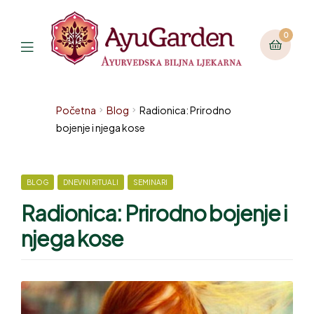
0
Početna
Blog
Radionica: Prirodno
bojenje i njega kose
BLOG
DNEVNI RITUALI
SEMINARI
Radionica: Prirodno bojenje i
njega kose