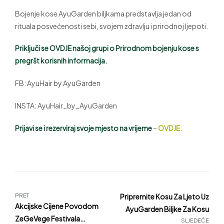
Bojenje kose AyuGarden biljkama predstavlja jedan od
rituala posvećenosti sebi, svojem zdravlju i prirodnoj ljepoti.
Priključi se OVDJE našoj grupi o Prirodnom bojenju kose s
pregršt korisnih informacija.
FB: AyuHair by AyuGarden
INSTA: AyuHair_by_AyuGarden
Prijavi se i rezerviraj svoje mjesto na vrijeme
–
OVDJE.
PRET
Pripremite Kosu Za Ljeto Uz
Akcijske Cijene Povodom
AyuGarden Biljke Za Kosu
ZeGeVege Festivala
SLJEDEĆE