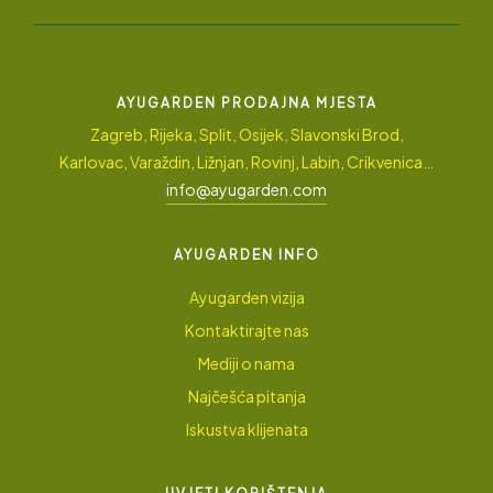
AYUGARDEN PRODAJNA MJESTA
Zagreb, Rijeka, Split, Osijek, Slavonski Brod,
Karlovac, Varaždin, Ližnjan, Rovinj, Labin, Crikvenica…
info@ayugarden.com
AYUGARDEN INFO
Ayugarden vizija
Kontaktirajte nas
Mediji o nama
Najčešća pitanja
Iskustva klijenata