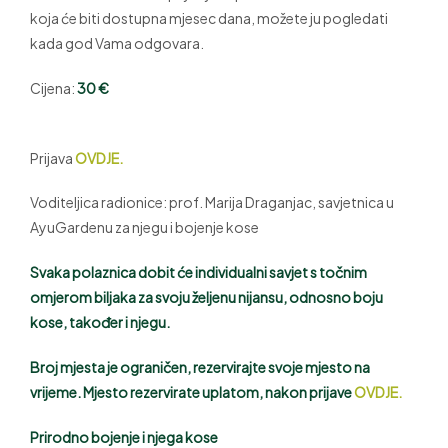
koja će biti dostupna mjesec dana, možete ju pogledati
kada god Vama odgovara.
Cijena:
30 €
Prijava
OVDJE.
Voditeljica radionice: prof. Marija Draganjac, savjetnica u
AyuGardenu za njegu i bojenje kose
Svaka polaznica dobit će individualni savjet s točnim
omjerom biljaka za svoju željenu nijansu, odnosno boju
kose, također i njegu.
Broj mjesta je ograničen, rezervirajte svoje mjesto na
vrijeme. Mjesto rezervirate uplatom, nakon prijave
OVDJE.
Prirodno bojenje i njega kose