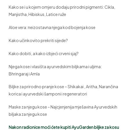
Kako se i u kojem omjeru dodaju prirodni pigmenti: Cikla,
Manjistha, Hibiskus, Latice ruže
Aloe vera: neizostavna njega kod bojenja kose
Kako učinkovito prekriti sijede?
Kako dobiti, a kako izbjeći crveni sjaj?
Njega kose i vlasišta ayurvedskim biljkama i uljima:
Bhringaraj i Amla
Biljke za prirodno pranje kose – Shikakai , Aritha, Narančina
korica i ayurvedski šamponi i regeneratori
Maske za njegu kose – Najcjenjenija mješavina Ayurvedskih
biljaka za njegu kose
Nakon radionice moći ćete kupiti AyuGarden biljke za kosu