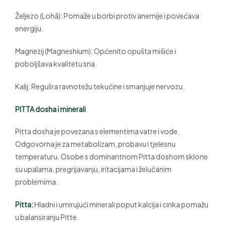
Željezo (Lohā): Pomaže u borbi protiv anemije i povećava
energiju.
Magnezij (Magneshium): Općenito opušta mišiće i
poboljšava kvalitetu sna.
Kalij: Regulira ravnotežu tekućine i smanjuje nervozu.
PITTA dosha i minerali
Pitta dosha je povezana s elementima vatre i vode.
Odgovorna je za metabolizam, probavu i tjelesnu
temperaturu. Osobe s dominantnom Pitta doshom sklone
su upalama, pregrijavanju, iritacijama i želučanim
problemima.
Pitta:
Hladni i umirujući minerali poput kalcija i cinka pomažu
u balansiranju Pitte.