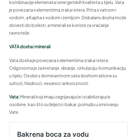
kombinacije elemenata i energetskih kvaliteta u tijelu. Vata
je povezana s elementima zraka i etera, Pitta s vatrom i
vodom, a Kapha s vodom i zemljom. Disbalans dosha može
dovesti do bolesti, a minerali se koriste za vraćanje
ravnoteže.
VATA dosha i minerali
Vata dosha je povezana s elementima zraka i etera.
Odgovorna je za kretanje, disanje, cirkulaciju i komunikaciju
u tijelu. Osobe s dominantnom vata doshom sklone su
suhoći, hladnoći, nesanici i anksioznosti.
Vata:
Minerali koji imaju zagrijavajuće i stabilizirajuće
osobine, kao što su željezo i bakar, pomažu u smirivanju
Vate.