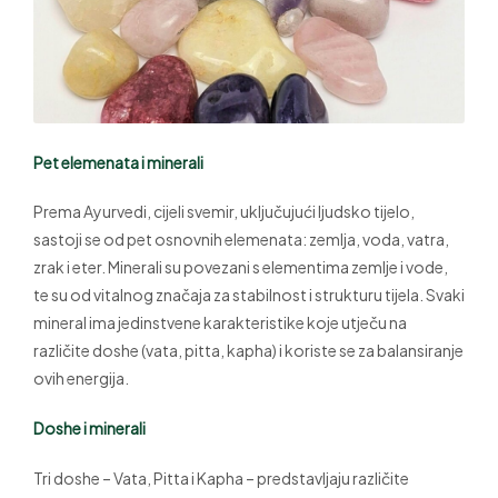
Pet elemenata i minerali
Prema Ayurvedi, cijeli svemir, uključujući ljudsko tijelo,
sastoji se od pet osnovnih elemenata: zemlja, voda, vatra,
zrak i eter. Minerali su povezani s elementima zemlje i vode,
te su od vitalnog značaja za stabilnost i strukturu tijela. Svaki
mineral ima jedinstvene karakteristike koje utječu na
različite doshe (vata, pitta, kapha) i koriste se za balansiranje
ovih energija.
Doshe i minerali
Tri doshe – Vata, Pitta i Kapha – predstavljaju različite