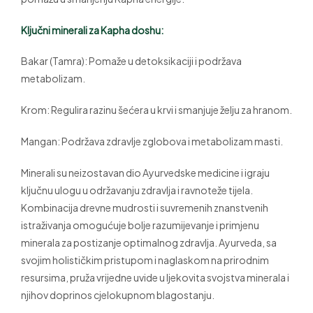
Ključni minerali za Kapha doshu:
Bakar (Tamra): Pomaže u detoksikaciji i podržava
metabolizam.
Krom: Regulira razinu šećera u krvi i smanjuje želju za hranom.
Mangan: Podržava zdravlje zglobova i metabolizam masti.
Minerali su neizostavan dio Ayurvedske medicine i igraju
ključnu ulogu u održavanju zdravlja i ravnoteže tijela.
Kombinacija drevne mudrosti i suvremenih znanstvenih
istraživanja omogućuje bolje razumijevanje i primjenu
minerala za postizanje optimalnog zdravlja. Ayurveda, sa
svojim holističkim pristupom i naglaskom na prirodnim
resursima, pruža vrijedne uvide u ljekovita svojstva minerala i
njihov doprinos cjelokupnom blagostanju.