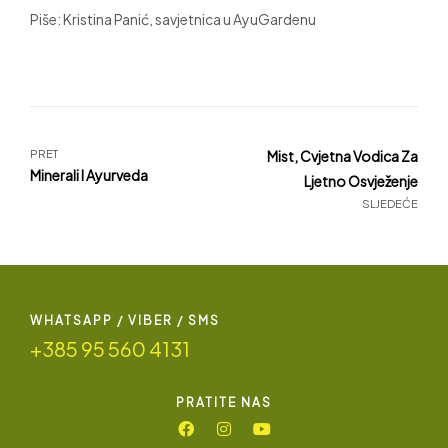
Piše: Kristina Panić, savjetnica u AyuGardenu
PRET
Mist, Cvjetna Vodica Za
Minerali I Ayurveda
Ljetno Osvježenje
SLJEDEĆE
WHATSAPP / VIBER / SMS
+385 95 560 4131
PRATITE NAS