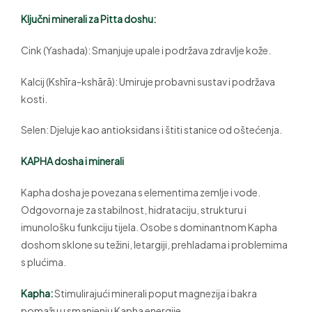
Ključni minerali za Pitta doshu:
Cink (Yashada): Smanjuje upale i podržava zdravlje kože.
Kalcij (Kshīra-kshārā): Umiruje probavni sustav i podržava
kosti.
Selen: Djeluje kao antioksidans i štiti stanice od oštećenja.
KAPHA dosha i minerali
Kapha dosha je povezana s elementima zemlje i vode.
Odgovorna je za stabilnost, hidrataciju, strukturu i
imunološku funkciju tijela. Osobe s dominantnom Kapha
doshom sklone su težini, letargiji, prehladama i problemima
s plućima.
Kapha:
Stimulirajući minerali poput magnezija i bakra
pomažu u smanjenju Kapha energije.