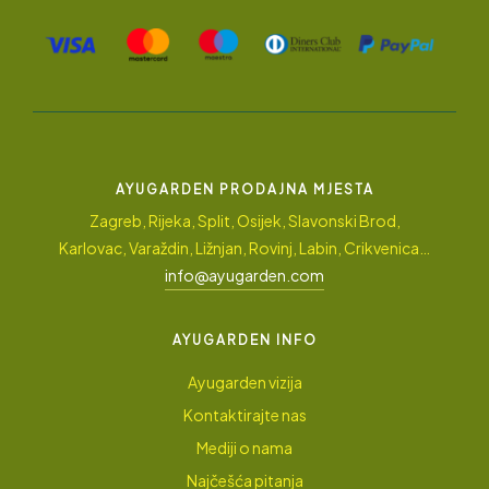
AYUGARDEN PRODAJNA MJESTA
Zagreb, Rijeka, Split, Osijek, Slavonski Brod,
Karlovac, Varaždin, Ližnjan, Rovinj, Labin, Crikvenica…
info@ayugarden.com
AYUGARDEN INFO
Ayugarden vizija
Kontaktirajte nas
Mediji o nama
Najčešća pitanja