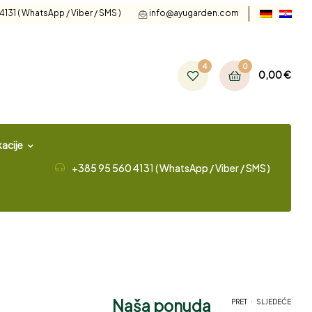
131 ( WhatsApp / Viber / SMS )
info@ayugarden.com
4
0
0,00
€
acije
+385 95 560 4131 ( WhatsApp / Viber / SMS )
Naša ponuda
.
PRET
SLJEDEĆE