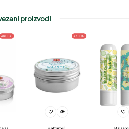
ezani proizvodi
AKCIJA!
AKCIJA!
ma za
Balzamić
Balzami