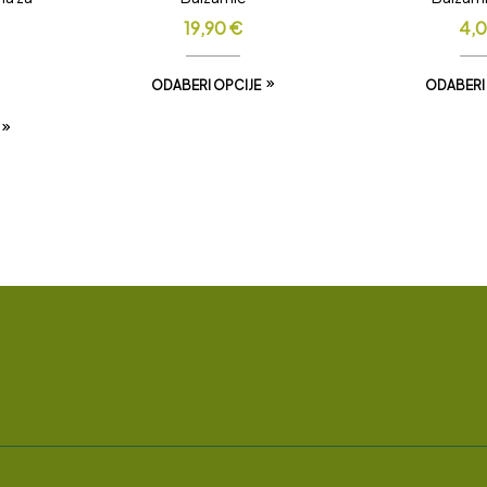
19,90
€
4,
ODABERI OPCIJE
ODABERI