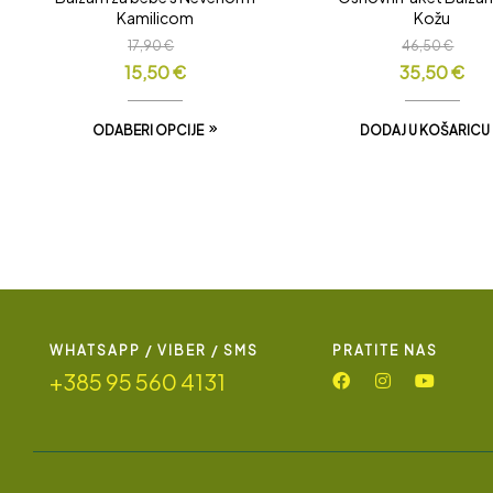
Kamilicom
Kožu
17,90
€
46,50
€
15,50
€
35,50
€
ODABERI OPCIJE
DODAJ U KOŠARICU
WHATSAPP / VIBER / SMS
PRATITE NAS
+385 95 560 4131