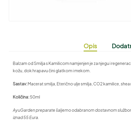
Opis
Dodatn
Balzam od Smilja s Kamilicom namjenjen je za njegu i regeneraciju 
kožu, dok hrapavu čini glatkom i mekom.
Sastav:
Macerat smilja, Eterično ulje smilja, CO2 kamilice, shea
Količina:
50ml
AyuGarden preparate šaljemo odabranom dostavnom službom. I
iznad 55 Eura.