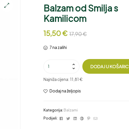
Balzam od Smilja s
🔍
Kamilicom
15,50
€
17,90
€
7 na zalihi
DODAJ U KOŠARI
Najniža cijena:
11,81 €
Dodaj na željopis
Kategorija:
Balzami
Facebook
Twitter
Linkedin
Google+
Pinterest
Email
Podijeli: