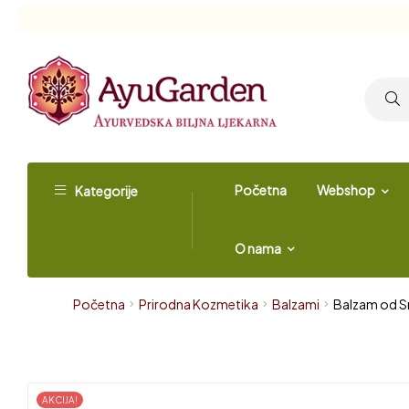
Početna
Webshop
Kategorije
O nama
Početna
Prirodna Kozmetika
Balzami
Balzam od Sm
AKCIJA!