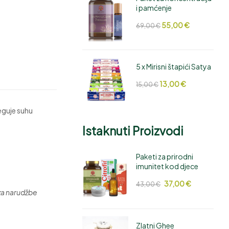
i pamćenje
55,00
€
69,00
€
5 x Mirisni štapići Satya
13,00
€
15,00
€
jeguje suhu
Istaknuti Proizvodi
Paketi za prirodni
imunitet kod djece
37,00
€
43,00
€
za narudžbe
Zlatni Ghee