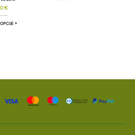
00
€
 OPCIJE