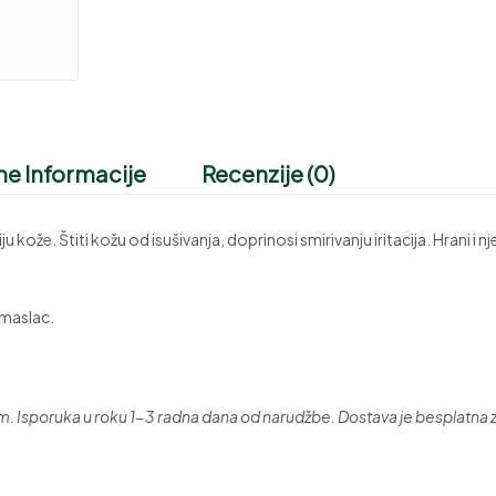
e Informacije
Recenzije (0)
kože. Štiti kožu od isušivanja, doprinosi smirivanju iritacija. Hrani i n
 maslac.
sporuka u roku 1-3 radna dana od narudžbe. Dostava je besplatna 