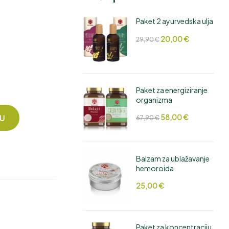
Paket 2 ayurvedska ulja
25,00
35,50
€
€
46,50
€
20,00
€
29,90
€
Paket za energiziranje
organizma
58,00
€
CU
67,90
€
Balzam za ublažavanje
hemoroida
25,00
€
Paket za koncentraciju