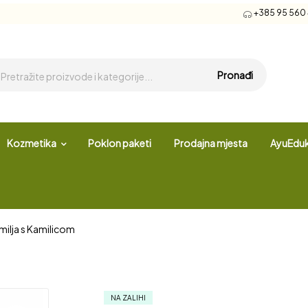
+385 95 560 4
Pronađi
Kozmetika
Poklon paketi
Prodajna mjesta
AyuEduk
ilja s Kamilicom
NA ZALIHI