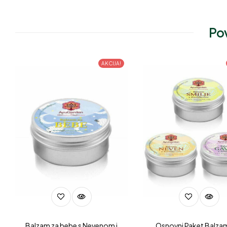
Pov
AKCIJA!
Balzam za bebe s Nevenom i
Osnovni Paket Balza