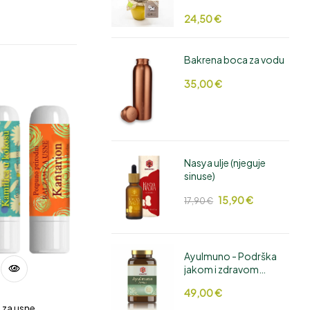
24,50
€
Bakrena boca za vodu
35,00
€
Nasya ulje (njeguje
sinuse)
15,90
€
17,90
€
AyuImuno - Podrška
jakom i zdravom
imunitetu
49,00
€
 za usne