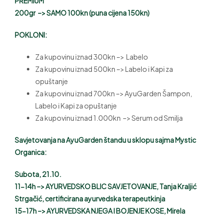
PREMIUM
200gr –> SAMO 100kn (puna cijena 150kn)
POKLONI:
Za kupovinu iznad 300kn –> Labelo
Za kupovinu iznad 500kn –> Labelo i Kapi za
opuštanje
Za kupovinu iznad 700kn –> AyuGarden Šampon,
Labelo i Kapi za opuštanje
Za kupovinu iznad 1.000kn –> Serum od Smilja
Savjetovanja na AyuGarden štandu u sklopu sajma Mystic
Organica:
Subota, 21.10.
11-14h –> AYURVEDSKO BLIC SAVJETOVANJE, Tanja Kraljić
Strgačić, certificirana ayurvedska terapeutkinja
15-17h –> AYURVEDSKA NJEGA I BOJENJE KOSE, Mirela