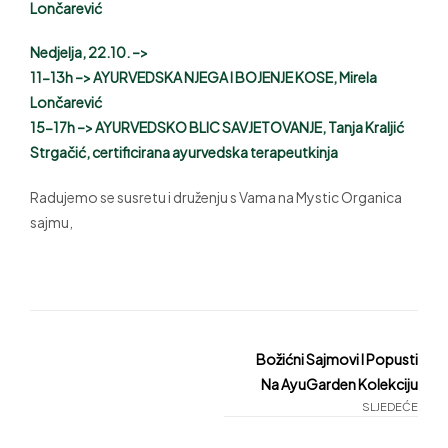
Lončarević
Nedjelja, 22.10. –>
11-13h –> AYURVEDSKA NJEGA I BOJENJE KOSE, Mirela
Lončarević
15-17h –> AYURVEDSKO BLIC SAVJETOVANJE, Tanja Kraljić
Strgačić, certificirana ayurvedska terapeutkinja
Radujemo se susretu i druženju s Vama na Mystic Organica
sajmu,
Božićni Sajmovi I Popusti
Na AyuGarden Kolekciju
SLJEDEĆE