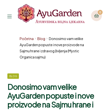
0
Početna
Blog
Donosimo vam velike
AyuGarden popuste i nove proizvode na
Sajmu hrane i zdravog življenja (Mystic
Organica sajmu)
BLOG
Donosimo vam velike
AyuGarden popuste i nove
proizvode na Sajmu hrane i