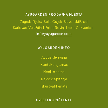
AYUGARDEN PRODAJNA MJESTA
Zagreb, Rijeka, Split, Osijek, Slavonski Brod,
Karlovac, Varaždin, Ližnjan, Rovinj, Labin, Crikvenica…
info@ayugarden.com
AYUGARDEN INFO
Ayugarden vizija
Kontaktirajte nas
Mediji o nama
Najčešća pitanja
Iskustva klijenata
UVJETI KORIŠTENJA