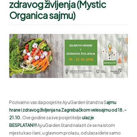
zdravog življenja (Mystic
Organica sajmu)
Pozivamo vas da posjetite AyuGarden štand na S
ajmu
hrane i zdravog življenja na Zagrebačkom
velesajmu
od 18. –
21.10.
Ove godine za sve posjetitelje
ulaz je
BESPLATAN!!!
AyuGarden štand nalazit će se na istom
mjestu kao i lani, u glavnom prolazu, od ulaza idete samo