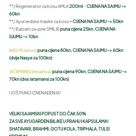
**/ Regenerator za kosu AMLA
200ml
–
CIJENA NA SAJMU –>
60kn
**/ Ayurvedske maske za kosu
– CIJENA NA SAJMU –> 50kn
**/ Balzam za usne SMILJE
puna cijena 25kn, CIJENA NA
SAJMU –> 10kn
NASYA (sinusi)
puna cijena 80kn, CIJENA NA SAJMU –> 60kn
(dvije Nasye za 100kn)
JATAMANSI (nesanica)
puna cijena 90kn, CIJENA NA SAJMU –>
70kn (dva Jatamansi za 100kn)
I JOŠ PUNO IZNENAĐENJA!
VELIKI SAJAMSKI POPUST DO ČAK 50%
ZA SVE AYUGARDEN BILJKE U PRAHU I KAPSULAMA!
SHATAVARI, BRAHMI, GOTU KOLA, TRIPHALA, TULSI