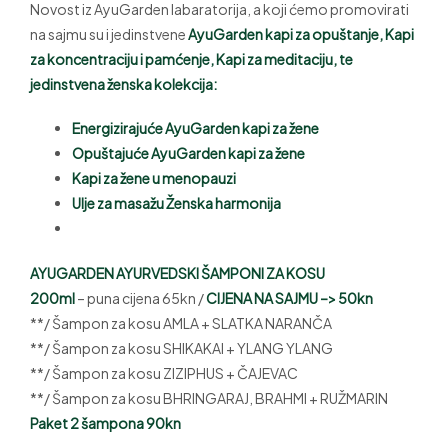
Novost iz AyuGarden labaratorija, a koji ćemo promovirati
na sajmu su i jedinstvene
AyuGarden kapi za opuštanje, Kapi
za koncentraciju i pamćenje, Kapi za meditaciju, te
jedinstvena ženska kolekcija:
Energizirajuće AyuGarden kapi za žene
Opuštajuće AyuGarden kapi za žene
Kapi za žene u menopauzi
Ulje za masažu Ženska harmonija
AYUGARDEN AYURVEDSKI ŠAMPONI ZA KOSU
200ml
– puna cijena 65kn /
CIJENA NA SAJMU –> 50kn
**/ Šampon za kosu AMLA + SLATKA NARANČA
**/ Šampon za kosu SHIKAKAI + YLANG YLANG
**/ Šampon za kosu ZIZIPHUS + ČAJEVAC
**/ Šampon za kosu BHRINGARAJ, BRAHMI + RUŽMARIN
Paket 2 šampona 90kn