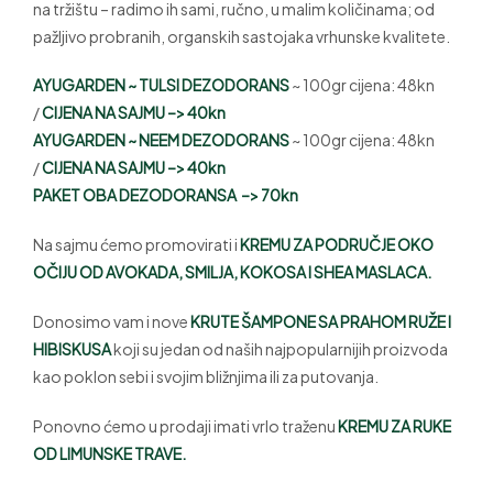
na tržištu – radimo ih sami, ručno, u malim količinama; od
pažljivo probranih, organskih sastojaka vrhunske kvalitete.
AYUGARDEN ~ TULSI DEZODORANS
~ 100gr cijena: 48kn
/
CIJENA NA SAJMU –> 40kn
AYUGARDEN ~ NEEM DEZODORANS
~ 100gr cijena: 48kn
/
CIJENA NA SAJMU –> 40kn
PAKET OBA DEZODORANSA
–> 70kn
Na sajmu ćemo promovirati i
KREMU ZA PODRUČJE OKO
OČIJU OD AVOKADA, SMILJA, KOKOSA I SHEA MASLACA.
Donosimo vam i nove
KRUTE ŠAMPONE SA PRAHOM RUŽE I
HIBISKUSA
koji su jedan od naših najpopularnijih proizvoda
kao poklon sebi i svojim bližnjima ili za putovanja.
Ponovno ćemo u prodaji imati vrlo traženu
KREMU ZA RUKE
OD LIMUNSKE TRAVE.