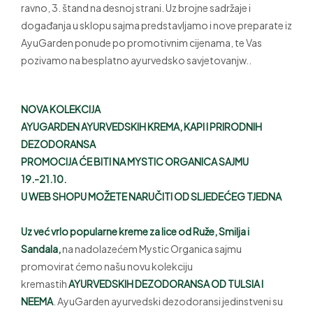
ravno, 3. štand na desnoj strani. Uz brojne sadržaje i
događanja u sklopu sajma predstavljamo i nove preparate iz
AyuGarden ponude po promotivnim cijenama, te Vas
pozivamo na besplatno ayurvedsko savjetovanjw..
NOVA KOLEKCIJA
AYUGARDEN AYURVEDSKIH KREMA, KAPI I PRIRODNIH
DEZODORANSA
PROMOCIJA ĆE BITI NA MYSTIC ORGANICA SAJMU
19.-21.10.
U WEB SHOPU MOŽETE NARUČITI OD SLJEDEĆEG TJEDNA
Uz već vrlo popularne kreme za lice od Ruže, Smilja i
Sandala,
na nadolazećem Mystic Organica sajmu
promovirat ćemo našu novu kolekciju
kremastih
AYURVEDSKIH DEZODORANSA OD TULSIA I
NEEMA
. AyuGarden ayurvedski dezodoransi jedinstveni su