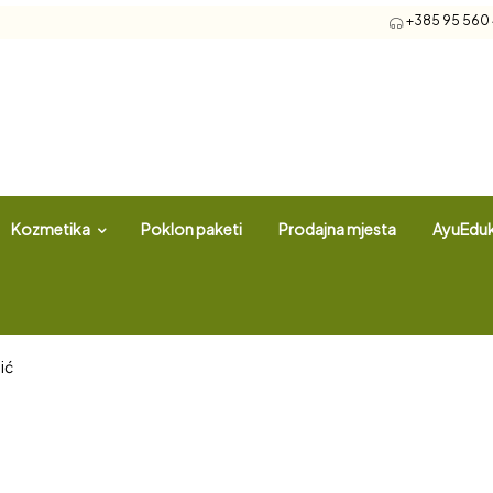
+385 95 560 4
Kozmetika
Poklon paketi
Prodajna mjesta
AyuEduk
ić