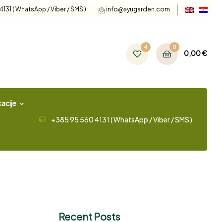
131 ( WhatsApp / Viber / SMS )
info@ayugarden.com
4
0
0,00
€
acije
+385 95 560 4131 ( WhatsApp / Viber / SMS )
Recent Posts