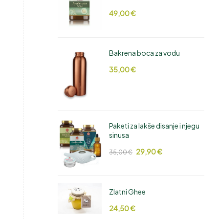
49,00
€
Bakrena boca za vodu
35,00
€
Paketi za lakše disanje i njegu
sinusa
29,90
€
35,00
€
Zlatni Ghee
24,50
€