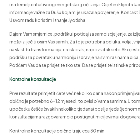
i na temelju intuitivnog energetskog očitanja. Osjetim klijenta kao
informacije važne za Dušu koja mi je ukazala povjerenje. Kontak
U svom radu koristim i znanje Jyotisha.
Dajem Vam smjernice, podršku i poticaj za samoiscjeljenje, za izlj
može izliječiti osim Vas samih. Za to je potrebna odluka, volja, vrij
na vlastitu transformaciju, na iskorak, na povratak sebi. Ako jeste
podršku za povratak u harmoniju i zdravlje na svim razinama bi
Potičem Vas da se prisjetite tko ste. Da se prisjetite istinske prir
Kontrolne konzultacije
Prve rezultate primjetit ćete već nekoliko dana nakon primjenj
obično je potrebno 6-12 mjeseci, to ovisi o Vama samima. U tom per
u početku češće (svakih nekoliko tjedana) poslije rjeđe (jednom
konzultacijama razgovaramo o postignutim ciljevima i dogova
Kontrolne konzultacije obično traju cca 30 min.