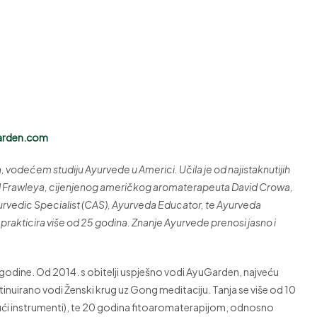
arden.com
a, vodećem studiju Ayurvede u Americi. Učila je od najistaknutijih
. David Frawleya, cijenjenog američkog aromaterapeuta David Crowa,
Ayurvedic Specialist (CAS), Ayurveda Educator, te Ayurveda
rakticira više od 25 godina. Znanje Ayurvede prenosi jasno i
. godine. Od 2014. s obitelji uspješno vodi AyuGarden, najveću
nuirano vodi Ženski krug uz Gong meditaciju. Tanja se više od 10
ujući instrumenti), te 20 godina fitoaromaterapijom, odnosno