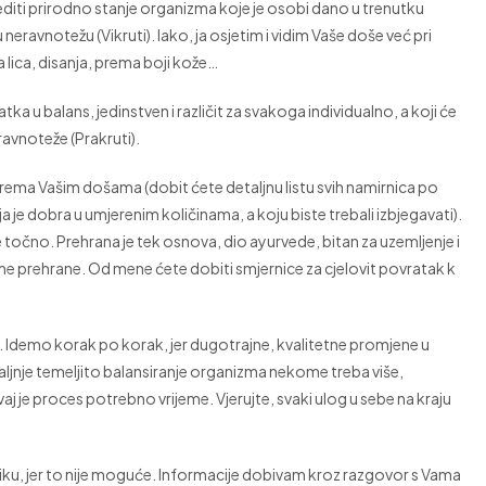
diti prirodno stanje organizma koje je osobi dano u trenutku
eravnotežu (Vikruti). Iako, ja osjetim i vidim Vaše doše već pri
 lica, disanja, prema boji kože…
ratka u balans, jedinstven i različit za svakoga individualno, a koji će
ravnoteže (Prakruti).
ema Vašim došama (dobit ćete detaljnu listu svih namirnica po
a je dobra u umjerenim količinama, a koju biste trebali izbjegavati).
e točno. Prehrana je tek osnova, dio ayurvede, bitan za uzemljenje i
same prehrane. Od mene ćete dobiti smjernice za cjelovit povratak k
. Idemo korak po korak, jer dugotrajne, kvalitetne promjene u
daljnje temeljito balansiranje organizma nekome treba više,
aj je proces potrebno vrijeme. Vjerujte, svaki ulog u sebe na kraju
iku, jer to nije moguće. Informacije dobivam kroz razgovor s Vama