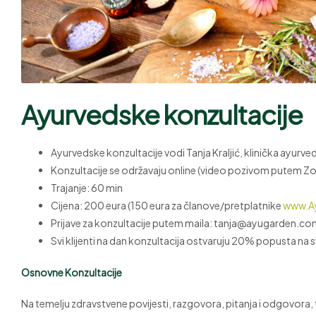
Ayurvedske konzultacije
Ayurvedske konzultacije vodi Tanja Kraljić, klinička ayurv
Konzultacije se održavaju online (video pozivom putem Zo
Trajanje: 60 min
Cijena: 200 eura (150 eura za članove/pretplatnike
www.A
Prijave za konzultacije putem maila: tanja@ayugarden.c
Svi klijenti na dan konzultacija ostvaruju 20% popusta n
Osnovne Konzultacije
Na temelju zdravstvene povijesti, razgovora, pitanja i odgovora,