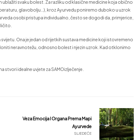
rem ublažiti svaku bolest. Za razliku od klasične medicine koja obično
temperaturu, glavobolju…), kroz Ayurvedu poniremo duboko u uzrok
Ayurveda osobi pristupa individualno, često se dogodi da, primjerice,
ičito.
na svijetu. Ona je jedan od rijetkih sustava medicine koji istovremeno
loniti neravnotežu, odnosno bolest i njezin uzrok. Kad otklonimo
 stvori idealne uvjete za SAMOizlječenje.
Veza Emocija I Organa Prema Mapi
Ayurvede
SLJEDEĆE