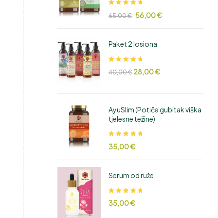
Ocjenjeno
56,00
€
65,00
€
5.00
od 5
Paket 2 losiona
Ocjenjeno
28,00
€
40,00
€
5.00
od 5
AyuSlim (Potiče gubitak viška
tjelesne težine)
Ocjenjeno
35,00
€
5.00
od 5
Serum od ruže
Ocjenjeno
35,00
€
5.00
od 5