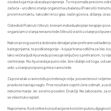
osobe koja mi je ukazala povjerenje. To mi pomaže precizno odre
začeća – urođeno stanje organizma u balansu (Prakruti) i trenutnu n
prvom kontaktu, također i kroz glas, način govora, držanja, izraza
Odredivši Prakruti i Vikruti, kreiram individualni plan terapije i pov
organizam iz stanja neravnoteže (Vikruti) vratiti u stanje potpune 
Nakon prvog susreta dobivate detaljan plan prehrane usklađen pr
kategorijama, te podkategorije – koja je hrana odlična za Vas, koj
Iako većina ljudi Ayurvedu povezuje isključivo s prehranom, to nij
centriranje. No Ayurveda je puno više, šire i dublje od toga, od 
sebi, u stanje potpunog mira i ravnoteže.
Za povratak u ravnotežu potrebna je volja, posvećenost i vrijeme
pravilu ne nastaju naglo. Prve rezultate osjetit ćete odmah, a za 
nekome manje. Jer, svi smo posebni. Drukčiji. Ne zaboravite, za ov
se višestruko isplati
.
Napomena: Kod online konzultacija ne koristim pulsnu dijagnost