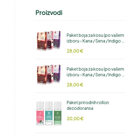
Proizvodi
Paket boja za kosu (po vašem
izboru - Kana / Sena / Indigo /
Hibiskus / Cikla / Amla /
28,00
€
Manjistha / Aloe Vera /
Bhringaraj)
Paket boja za kosu (po vašem
izboru - Kana / Sena / Indigo /
Hibiskus / Cikla / Amla /
28,00
€
Manjistha / Aloe Vera /
Bhringaraj)
Paket prirodnih rollon
dezodoransa
20,00
€