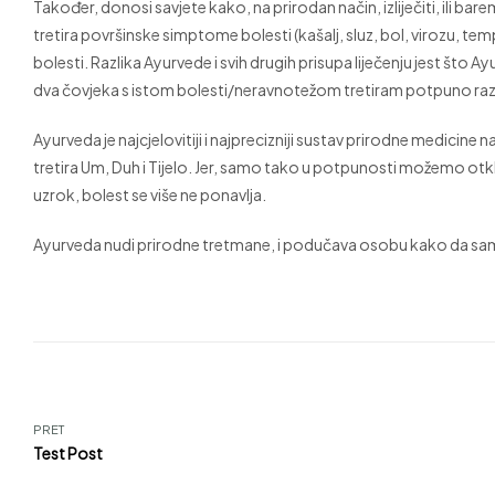
Također, donosi savjete kako, na prirodan način, izliječiti, ili ba
tretira površinske simptome bolesti (kašalj, sluz, bol, virozu, 
bolesti. Razlika Ayurvede i svih drugih prisupa liječenju jest što 
dva čovjeka s istom bolesti/neravnotežom tretiram potpuno razl
Ayurveda je najcjelovitiji i najprecizniji sustav prirodne medicine 
tretira Um, Duh i Tijelo. Jer, samo tako u potpunosti možemo otk
uzrok, bolest se više ne ponavlja.
Ayurveda nudi prirodne tretmane, i podučava osobu kako da sama
PRET
Test Post