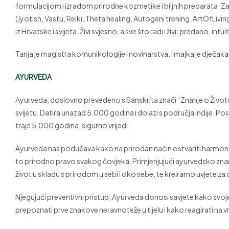
formulacijom i izradom prirodne kozmetike i biljnih preparata. Zavr
(Jyotish, Vastu, Reiki, Theta healing, Autogeni trening, ArtOfLivin
iz Hrvatske i svijeta. Živi svjesno, a sve što radi i živi: predano, in
Tanja je magistra komunikologije i novinarstva. I majka je dječaka
AYURVEDA
Ayurveda, doslovno prevedeno s Sanskrita znači “Znanje o Životu”
svijetu. Datira unazad 5.000 godina i dolazi s područja Indije. Po
traje 5.000 godina, sigurno vrijedi.
Ayurveda nas podučava kako na prirodan način ostvariti harmoniča
to prirodno pravo svakog čovjeka. Primjenjujući ayurvedsko znan
život u skladu s prirodom u sebi i oko sebe, te kreiramo uvjete z
Njegujući preventivni pristup, Ayurveda donosi savjete kako svoje 
prepoznati prve znakove neravnoteže u tijelu i kako reagirati na v