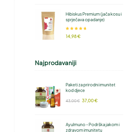
Hibiskus Premium (jača kosu i
sprječava opadanje)
Ocjenjeno
14,98
€
5.00
od 5
Najprodavaniji
Paketi za prirodni imunitet
kod djece
37,00
€
43,00
€
AyuImuno - Podrška jakom i
zdravom imunitetu