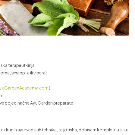
edska terapeutkinja
oma, whapp-a ili vibera)
yuGardenAcademy.com
)
om
a sve pojedinačne AyuGarden preparate.
 te drugih ayurvedskih tehnika, te jotisha, dobivam kompletnu sliku