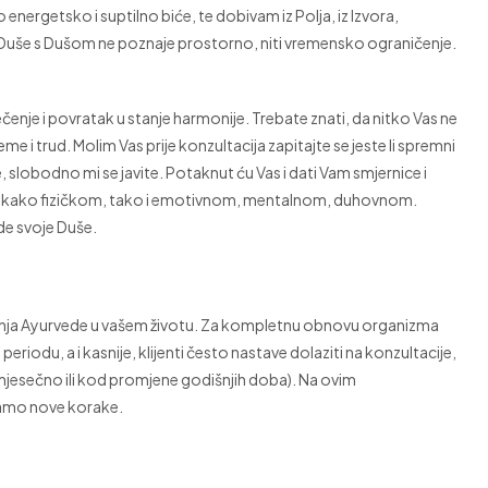
 energetsko i suptilno biće, te dobivam iz Polja, iz Izvora,
t Duše s Dušom ne poznaje prostorno, niti vremensko ograničenje.
ečenje i povratak u stanje harmonije. Trebate znati, da nitko Vas ne
eme i trud. Molim Vas prije konzultacija zapitajte se jeste li spremni
, slobodno mi se javite. Potaknut ću Vas i dati Vam smjernice i
ća, kako fizičkom, tako i emotivnom, mentalnom, duhovnom.
ode svoje Duše.
ivanja Ayurvede u vašem životu. Za kompletnu obnovu organizma
iodu, a i kasnije, klijenti često nastave dolaziti na konzultacije,
 mjesečno ili kod promjene godišnjih doba). Na ovim
ramo nove korake.