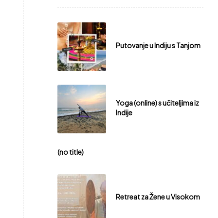
Putovanje u Indiju s Tanjom
Yoga (online) s učiteljima iz
Indije
(no title)
Retreat za Žene u Visokom