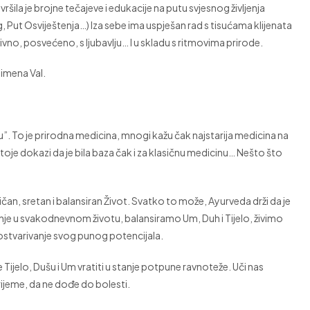
šila je brojne tečajeve i edukacije na putu svjesnog življenja
g, Put Osviještenja…) Iza sebe ima uspješan rad s tisućama klijenata
tuitivno, posvećeno, s ljubavlju… I u skladu s ritmovima prirode.
 imena Val.
. To je prirodna medicina, mnogi kažu čak najstarija medicina na
stoje dokazi da je bila baza čak i za klasičnu medicinu… Nešto što
n, sretan i balansiran Život. Svatko to može, Ayurveda drži da je
je u svakodnevnom životu, balansiramo Um, Duh i Tijelo, živimo
a ostvarivanje svog punog potencijala.
Tijelo, Dušu i Um vratiti u stanje potpune ravnoteže. Uči nas
rijeme, da ne dođe do bolesti.