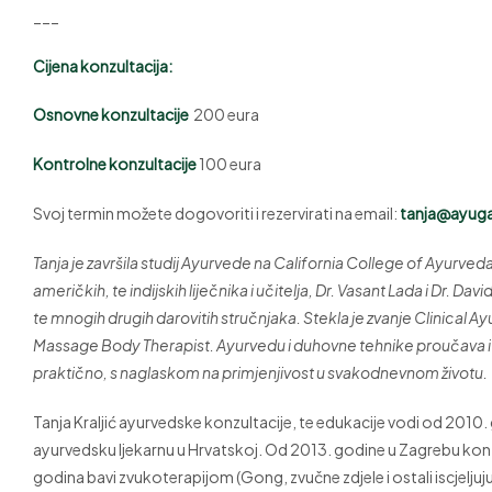
___
Cijena konzultacija:
Osnovne konzultacije
200 eura
Kontrolne konzultacije
100 eura
Svoj termin možete dogovoriti i rezervirati na email:
tanja@ayug
Tanja je završila studij Ayurvede na California College of Ayurved
američkih, te indijskih liječnika i učitelja, Dr. Vasant Lada i Dr
te mnogih drugih darovitih stručnjaka. Stekla je zvanje Clinical 
Massage Body Therapist. Ayurvedu i duhovne tehnike proučava i p
praktično, s naglaskom na primjenjivost u svakodnevnom životu.
Tanja Kraljić ayurvedske konzultacije, te edukacije vodi od 2010
ayurvedsku ljekarnu u Hrvatskoj. Od 2013. godine u Zagrebu konti
godina bavi zvukoterapijom (Gong, zvučne zdjele i ostali iscjelj