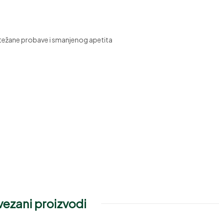
 otežane probave i smanjenog apetita
ezani proizvodi