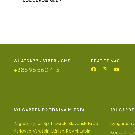
DODAJ U KOŠARICU
WHATSAPP / VIBER / SMS
PRATITE NAS
+385 95 560 4131
AYUGARDEN PRODAJNA MJESTA
AYUGARDE
Zagreb, Rijeka, Split, Osijek, Slavonski Brod,
Ayugarden vi
Karlovac, Varaždin, Ližnjan, Rovinj, Labin,
Kontaktirajt