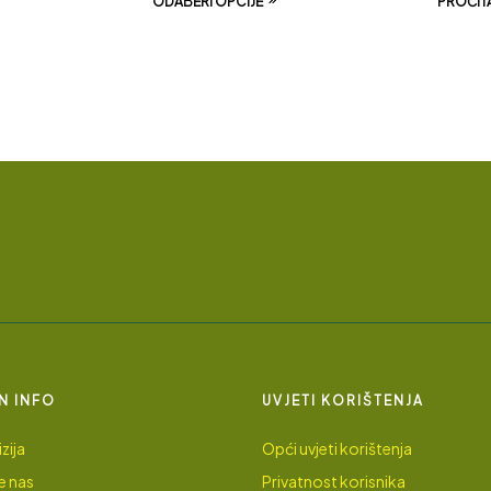
ODABERI OPCIJE
PROČITA
N INFO
UVJETI KORIŠTENJA
zija
Opći uvjeti korištenja
e nas
Privatnost korisnika