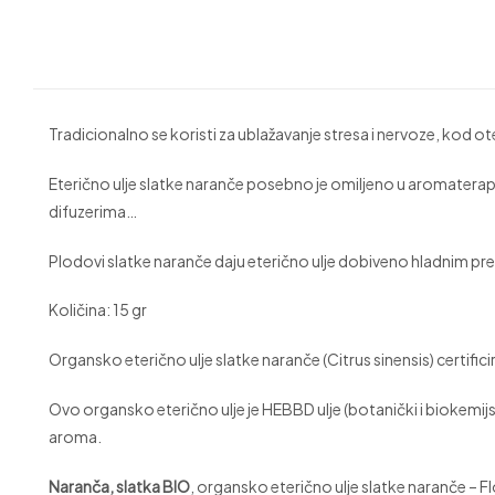
Tradicionalno se koristi za ublažavanje stresa i nervoze, kod 
Eterično ulje slatke naranče posebno je omiljeno u aromaterapiji
difuzerima…
Plodovi slatke naranče daju eterično ulje dobiveno hladnim preš
Količina: 15 gr
Organsko eterično ulje slatke naranče (Citrus sinensis) certif
Ovo organsko eterično ulje je HEBBD ulje (botanički i biokemijsk
aroma.
Naranča, slatka BIO
, organsko eterično ulje slatke naranče – F