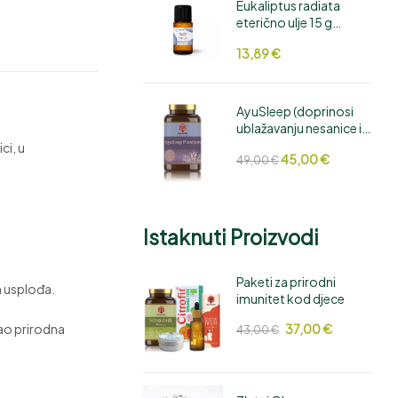
Eukaliptus radiata
eterično ulje 15 g
Florihana
13,89
€
AyuSleep (doprinosi
ublažavanju nesanice i
dubinskom opuštanju)
ci, u
45,00
€
49,00
€
Istaknuti Proizvodi
Paketi za prirodni
m usplođa.
imunitet kod djece
kao prirodna
37,00
€
43,00
€