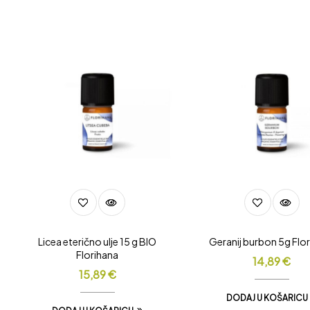
Licea eterično ulje 15 g BIO
Geranij burbon 5g Flo
Florihana
14,89
€
15,89
€
DODAJ U KOŠARICU