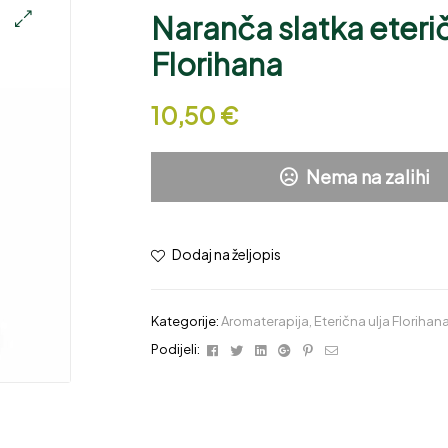
Naranča slatka eterič
🔍
Florihana
10,50
€
Nema na zalihi
Dodaj na željopis
Kategorije:
Aromaterapija
,
Eterična ulja Florihan
Facebook
Twitter
Linkedin
Google+
Pinterest
Email
Podijeli: