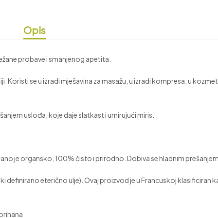
Opis
otežane probave i smanjenog apetita.
. Koristi se u izradi mješavina za masažu, u izradi kompresa, u kozmeti
anjem uslođa, koje daje slatkast i umirujući miris.
icirano je organsko, 100% čisto i prirodno. Dobiva se hladnim prešanje
i definirano eterično ulje). Ovaj proizvod je u Francuskoj klasificiran 
lorihana