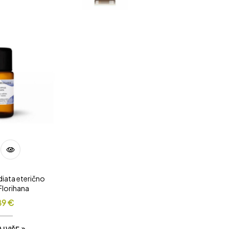
diata eterično
 Florihana
89
€