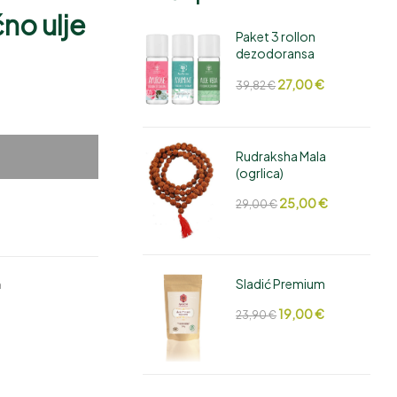
no ulje
Paket 3 rollon
dezodoransa
13,50
17,50
€
€
27,00
€
39,82
€
Rudraksha Mala
(ogrlica)
25,00
€
29,00
€
Sladić Premium
a
19,00
€
23,90
€