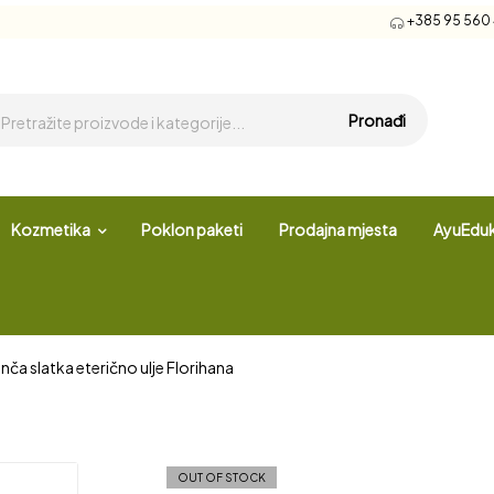
+385 95 560 4
Pronađi
Kozmetika
Poklon paketi
Prodajna mjesta
AyuEduk
nča slatka eterično ulje Florihana
OUT OF STOCK