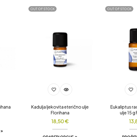
OUT OF STOCK
OUT OF STOCK
rihana
Kadulja ljekovita eterično ulje
Eukaliptus ra
Florihana
ulje 15 g
18,50
€
13,