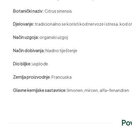
Botanički naziv:
Citrus sinensis
Djelovanje:
tradicionalno se koristi kod nervoze i stresa, kod
Način uzgoja:
organski uzgoj
Način dobivanja:
hladno tiještenje
Dio biljke:
usplođe
Zemlja proizvodnje
: Francuska
Glavne kemijske sastavnice:
limonen, mircen, alfa-fenandren
Pov