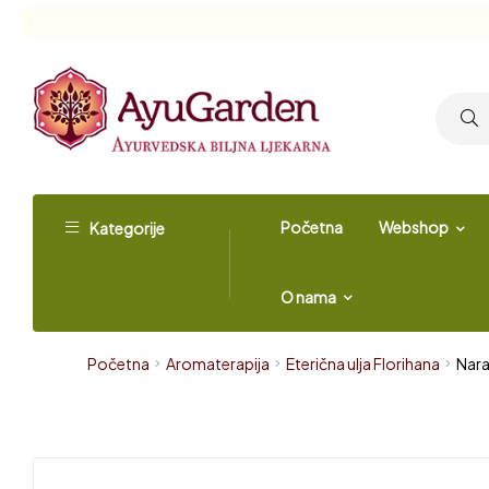
Početna
Webshop
Kategorije
O nama
Početna
Aromaterapija
Eterična ulja Florihana
Nara