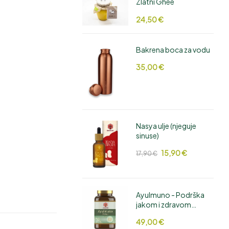
Zlatni Ghee
24,50
€
Bakrena boca za vodu
35,00
€
Nasya ulje (njeguje
sinuse)
15,90
€
17,90
€
AyuImuno - Podrška
jakom i zdravom
imunitetu
49,00
€