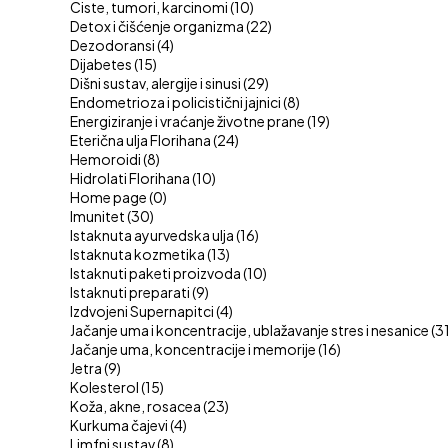
Ciste, tumori, karcinomi
(10)
Detox i čišćenje organizma
(22)
Dezodoransi
(4)
Dijabetes
(15)
Dišni sustav, alergije i sinusi
(29)
Endometrioza i policistični jajnici
(8)
Energiziranje i vraćanje životne prane
(19)
Eterična ulja Florihana
(24)
Hemoroidi
(8)
Hidrolati Florihana
(10)
Home page
(0)
Imunitet
(30)
Istaknuta ayurvedska ulja
(16)
Istaknuta kozmetika
(13)
Istaknuti paketi proizvoda
(10)
Istaknuti preparati
(9)
Izdvojeni Supernapitci
(4)
Jačanje uma i koncentracije, ublažavanje stres i nesanice
(3
Jačanje uma, koncentracije i memorije
(16)
Jetra
(9)
Kolesterol
(15)
Koža, akne, rosacea
(23)
Kurkuma čajevi
(4)
Limfni sustav
(8)