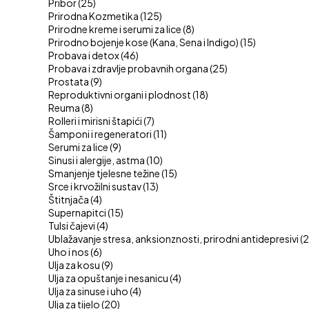
Pribor
(25)
Prirodna Kozmetika
(125)
Prirodne kreme i serumi za lice
(8)
Prirodno bojenje kose (Kana, Sena i Indigo)
(15)
Probava i detox
(46)
Probava i zdravlje probavnih organa
(25)
Prostata
(9)
Reproduktivni organi i plodnost
(18)
Reuma
(8)
Rolleri i mirisni štapići
(7)
Šamponi i regeneratori
(11)
Serumi za lice
(9)
Sinusi i alergije, astma
(10)
Smanjenje tjelesne težine
(15)
Srce i krvožilni sustav
(13)
Štitnjača
(4)
Supernapitci
(15)
Tulsi čajevi
(4)
Ublažavanje stresa, anksionznosti, prirodni antidepresivi
(2
Uho i nos
(6)
Ulja za kosu
(9)
Ulja za opuštanje i nesanicu
(4)
Ulja za sinuse i uho
(4)
Ulja za tijelo
(20)