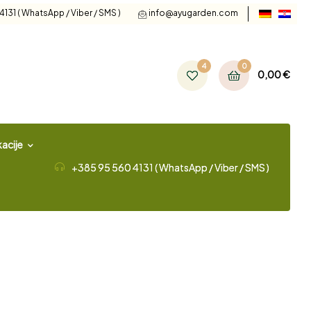
131 ( WhatsApp / Viber / SMS )
info@ayugarden.com
4
0
0,00
€
acije
+385 95 560 4131 ( WhatsApp / Viber / SMS )