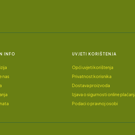
N INFO
UVJETI KORIŠTENJA
zija
Opći uvjeti korištenja
e nas
Privatnost korisnika
a
Dostava proizvoda
anja
Izjava o sigurnosti online plaćanj
enata
Podaci o pravnoj osobi