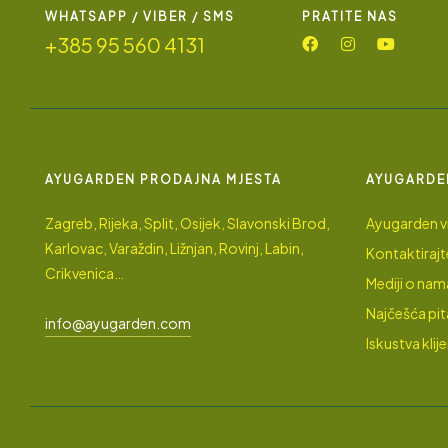
WHATSAPP / VIBER / SMS
PRATITE NAS
+385 95 560 4131
AYUGARDEN PRODAJNA MJESTA
AYUGARDE
Zagreb, Rijeka, Split, Osijek, Slavonski Brod,
Ayugarden vi
Karlovac, Varaždin, Ližnjan, Rovinj, Labin,
Kontaktirajt
Crikvenica…
Mediji o nam
Najčešća pit
info@ayugarden.com
Iskustva klij