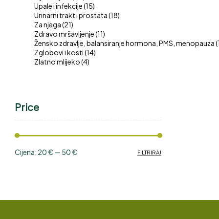
Upale i infekcije
(15)
Urinarni trakt i prostata
(18)
Za njega
(21)
Zdravo mršavljenje
(11)
Žensko zdravlje, balansiranje hormona, PMS, menopauza
(
Zglobovi i kosti
(14)
Zlatno mlijeko
(4)
Price
Cijena:
20 €
—
50 €
FILTRIRAJ