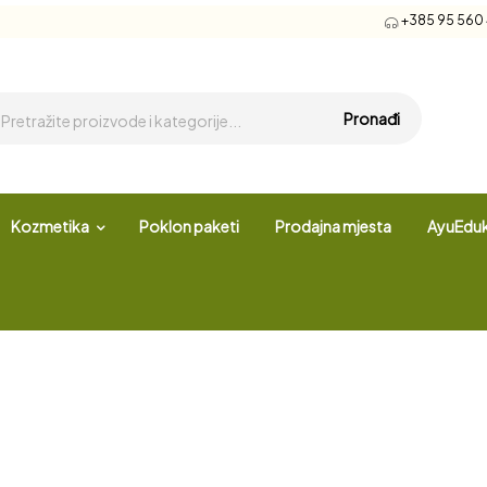
+385 95 560 4
Pronađi
Kozmetika
Poklon paketi
Prodajna mjesta
AyuEduk