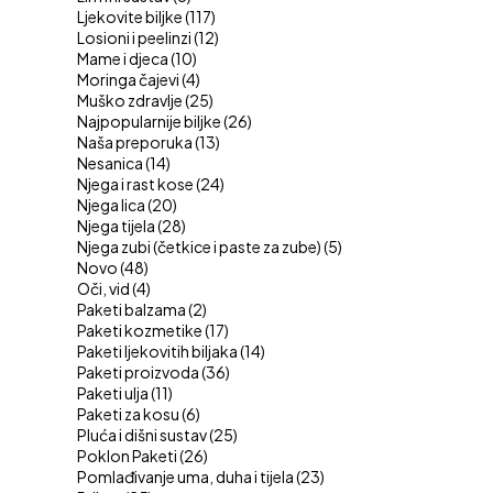
Ljekovite biljke
(117)
Losioni i peelinzi
(12)
Mame i djeca
(10)
Moringa čajevi
(4)
Muško zdravlje
(25)
Najpopularnije biljke
(26)
Naša preporuka
(13)
Nesanica
(14)
Njega i rast kose
(24)
Njega lica
(20)
Njega tijela
(28)
Njega zubi (četkice i paste za zube)
(5)
Novo
(48)
Oči, vid
(4)
Paketi balzama
(2)
Paketi kozmetike
(17)
Paketi ljekovitih biljaka
(14)
Paketi proizvoda
(36)
Paketi ulja
(11)
Paketi za kosu
(6)
Pluća i dišni sustav
(25)
Poklon Paketi
(26)
Pomlađivanje uma, duha i tijela
(23)