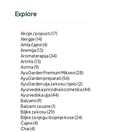
Explore
Akcije / popusti
(17)
Alergije
(14)
Amla čajevi
(4)
Anemija
(13)
Aromaterapija
(34)
Artritis
(13)
Astma
(9)
AyuGarden Premium Miksevi
(28)
AyuGarden preparati
(56)
AyuGarden ulja za kosu i tijelo
(2)
Ayurvedska prirodna kozmetika
(44)
Ayurvedska ulja
(44)
Balzami
(9)
Balzami za usne
(1)
Biljke za kosu
(29)
Biljke za njegu i bojenje kose
(24)
Čajevi
(4)
Chai
(4)