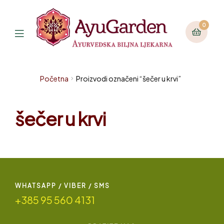
0
Početna
Proizvodi označeni “šečer u krvi”
šečer u krvi
WHATSAPP / VIBER / SMS
+385 95 560 4131