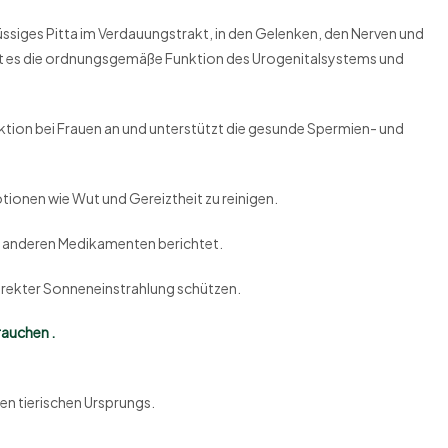
hüssiges Pitta im Verdauungstrakt, in den Gelenken, den Nerven und
zt es die ordnungsgemäße Funktion des Urogenitalsystems und
ktion bei Frauen an und unterstützt die gesunde Spermien- und
tionen wie Wut und Gereiztheit zu reinigen.
t anderen Medikamenten berichtet.
direkter Sonneneinstrahlung schützen.
rauchen .
en tierischen Ursprungs.