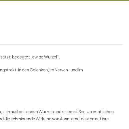
setzt, bedeutet „ewige Wurzel“.
ngstrakt, in den Gelenken, im Nerven- und im
en, sich ausbreitenden Wurzeln und einem süßen, aromatischen
und die schmierende Wirkung von Anantamul deuten auf ihre