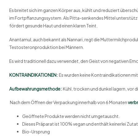
Es breitet sich im ganzen Körper aus, kühlt und reduziert übersc
im Fortpflanzungssystem. Als Pitta-senkendes Mittel unterstüt
fördert gesunde Haut und einen klaren Teint.
Anantamul, auch bekannt als Nannari, regt die Muttermilchprodu
Testosteronproduktion bei Männern.
Es wird traditionell dazu verwendet, den Geist von negativen Emo
KONTRAINDIKATIONEN:
Es wurden keine Kontraindikationen mi
Aufbewahrungsmethode:
Kühl, trocken und dunkel lagern, vor 
Nach dem Öffnen der Verpackung innerhalb von 6 Monaten
verb
Geöffnete Produkte werden nicht umgetauscht.
Dieses Präparat ist 100% vegan und enthält keinerlei Zutat
Bio-Ursprung