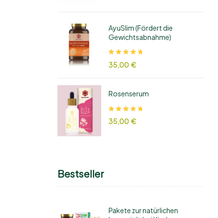
Sternen
AyuSlim (Fördert die
Gewichtsabnahme)
Bewertung:
35,00
€
5,00
von 5
Sternen
Rosenserum
Bewertung:
35,00
€
5,00
von 5
Sternen
Bestseller
Pakete zur natürlichen