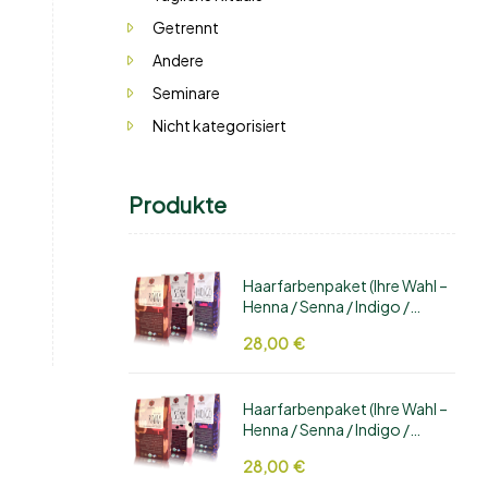
Getrennt
Andere
Seminare
Nicht kategorisiert
Produkte
Haarfarbenpaket (Ihre Wahl –
Henna / Senna / Indigo /
Hibiskus / Rote Beete / Amla /
28,00
€
Manjistha / Aloe Vera /
Bhringaraj)
Haarfarbenpaket (Ihre Wahl –
Henna / Senna / Indigo /
Hibiskus / Rote Beete / Amla /
28,00
€
Manjistha / Aloe Vera /