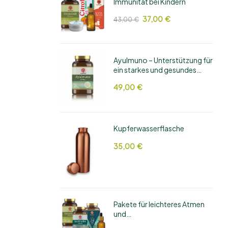
Immunität bei Kindern
37,00
€
43,00
€
AyuImuno – Unterstützung für
ein starkes und gesundes
Immunsystem
49,00
€
Kupferwasserflasche
35,00
€
Pakete für leichteres Atmen
und
Nasennebenhöhlenpflege