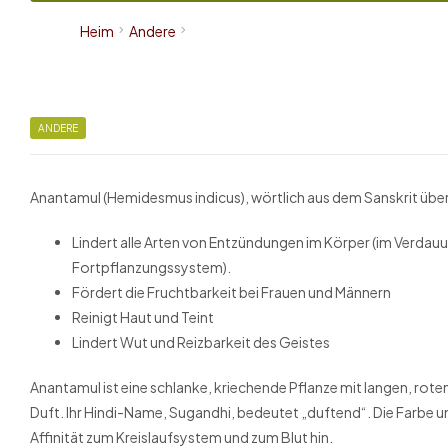
Heim
Andere
ANDERE
Anantamul (Hemidesmus indicus), wörtlich aus dem Sanskrit über
Lindert alle Arten von Entzündungen im Körper (im Verdauu
Fortpflanzungssystem).
Fördert die Fruchtbarkeit bei Frauen und Männern
Reinigt Haut und Teint
Lindert Wut und Reizbarkeit des Geistes
Anantamul ist eine schlanke, kriechende Pflanze mit langen, rot
Duft. Ihr Hindi-Name, Sugandhi, bedeutet „duftend“. Die Farbe 
Affinität zum Kreislaufsystem und zum Blut hin.