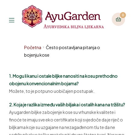
0
Početna
Često postavljana pitanja o
bojenju kose
1. Mogu li kanu i ostale biljke nanositi na kosu prethodno
obojenu konvencionalnim bojama?
Možete, to je potpuno uobičajen postupak.
2. Koja je razlika između vaših biljaka i ostalih kana na tržištu?
Ayugarden biljke za bojenje kose su vrhunske kvalitete i
finoće te imaju sve eko certifikate koji svjedoče da je riječ o
biljkama koje su uzgajane na nezagađenom tlu te da ne
sadrže nikakve teške metale niti druge štetne tvari. Naravno,