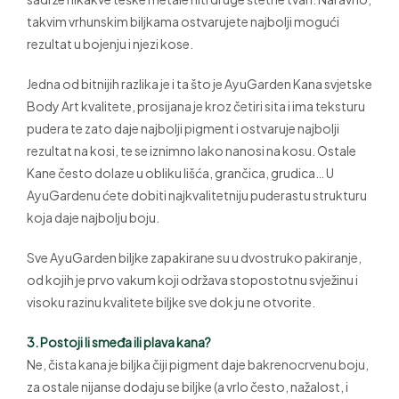
takvim vrhunskim biljkama ostvarujete najbolji mogući
rezultat u bojenju i njezi kose.
Jedna od bitnijih razlika je i ta što je AyuGarden Kana svjetske
Body Art kvalitete, prosijana je kroz četiri sita i ima teksturu
pudera te zato daje najbolji pigment i ostvaruje najbolji
rezultat na kosi, te se iznimno lako nanosi na kosu. Ostale
Kane često dolaze u obliku lišća, grančica, grudica… U
AyuGardenu ćete dobiti najkvalitetniju puderastu strukturu
koja daje najbolju boju.
Sve AyuGarden biljke zapakirane su u dvostruko pakiranje,
od kojih je prvo vakum koji održava stopostotnu svježinu i
visoku razinu kvalitete biljke sve dok ju ne otvorite.
3. Postoji li smeđa ili plava kana?
Ne, čista kana je biljka čiji pigment daje bakrenocrvenu boju,
za ostale nijanse dodaju se biljke (a vrlo često, nažalost, i