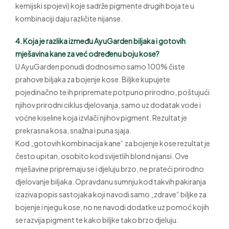
kemijski spojevi) koje sadrže pigmente drugih boja te u
kombinaciji daju različite nijanse.
4. Koja je razlika između AyuGarden biljaka i gotovih
mješavina kane za već određenu boju kose?
U AyuGarden ponudi dodnosimo samo 100% čiste
prahove biljaka za bojenje kose. Biljke kupujete
pojedinačno te ih pripremate potpuno prirodno, poštujući
njihov prirodni ciklus djelovanja, samo uz dodatak vode i
voćne kiseline koja izvlači njihov pigment. Rezultat je
prekrasna kosa, snažna i puna sjaja.
Kod „gotovih kombinacija kane“ za bojenje kose rezultat je
često upitan, osobito kod svijetlih blond nijansi. Ove
mješavine pripremaju se i djeluju brzo, ne prateći prirodno
djelovanje biljaka. Opravdanu sumnju kod takvih pakiranja
izaziva popis sastojaka koji navodi samo „zdrave“ biljke za
bojenje i njegu kose, no ne navodi dodatke uz pomoć kojih
se razvija pigment te kako biljke tako brzo djeluju.