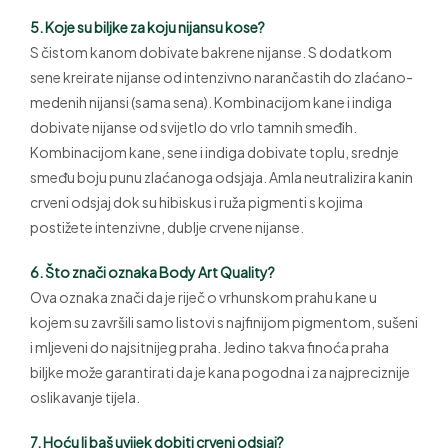
5. Koje su biljke za koju nijansu kose?
S čistom kanom dobivate bakrene nijanse. S dodatkom
sene kreirate nijanse od intenzivno narančastih do zlaćano-
medenih nijansi (sama sena). Kombinacijom kane i indiga
dobivate nijanse od svijetlo do vrlo tamnih smeđih.
Kombinacijom kane, sene i indiga dobivate toplu, srednje
smeđu boju punu zlaćanoga odsjaja. Amla neutralizira kanin
crveni odsjaj dok su hibiskus i ruža pigmenti s kojima
postižete intenzivne, dublje crvene nijanse.
6. Što znači oznaka Body Art Quality?
Ova oznaka znači da je riječ o vrhunskom prahu kane u
kojem su završili samo listovi s najfinijom pigmentom, sušeni
i mljeveni do najsitnijeg praha. Jedino takva finoća praha
biljke može garantirati da je kana pogodna i za najpreciznije
oslikavanje tijela.
7. Hoću li baš uvijek dobiti crveni odsjaj?