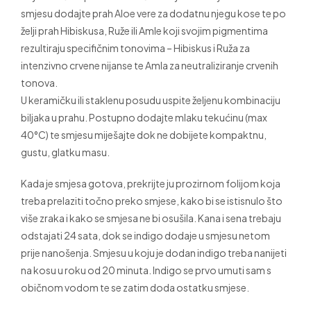
smjesu dodajte prah Aloe vere za dodatnu njegu kose te po
želji prah Hibiskusa, Ruže ili Amle koji svojim pigmentima
rezultiraju specifičnim tonovima – Hibiskus i Ruža za
intenzivno crvene nijanse te Amla za neutraliziranje crvenih
tonova.
U keramičku ili staklenu posudu uspite željenu kombinaciju
biljaka u prahu. Postupno dodajte mlaku tekućinu (max
40°C) te smjesu miješajte dok ne dobijete kompaktnu,
gustu, glatku masu.
Kada je smjesa gotova, prekrijte ju prozirnom folijom koja
treba prelaziti točno preko smjese, kako bi se istisnulo što
više zraka i kako se smjesa ne bi osušila. Kana i sena trebaju
odstajati 24 sata, dok se indigo dodaje u smjesu netom
prije nanošenja. Smjesu u koju je dodan indigo treba nanijeti
na kosu u roku od 20 minuta. Indigo se prvo umuti sam s
običnom vodom te se zatim doda ostatku smjese.