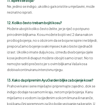
11. Ispire li se boja?
Ne, jedino se indigo, ukoliko ga koristite u mješavini, može
neznatno isprati.
12. Koliko često trebam bojiti kosu?
Možete ubojiti koliko često želite, jer je riječ o potpuno
prirodnim biljkama. Kosu možete bojiti već 2 dana nakon
prošlog bojenja, no s obzirom da se boja ne ispire i ne blijedi,
preporučamo bojenje svaki mjesec kako biste izjednačili
izrast. Ukoliko imate dulju kosu, između dva bojenja cijele
kose jednom ili dvaput možete obojiti samo izrast. No to
nemojte raditi prečesto jer s ovim biljkama Vaša kosa
dobiva kontinuiranu intenzivnu njegu.
13. Kako da pripremim AyuGarden biljke za bojenje kose?
Prahove kane i sene miješajte i pripremajte zajedno, dok se
indigo dodaje na samom kraju, netom prije bojenja. Kanu
miješamo s vodom i iscijeđenim sokom limuna ili naranče,
koji kanu čini spremnom za što bolje vezivanje na keratin. U