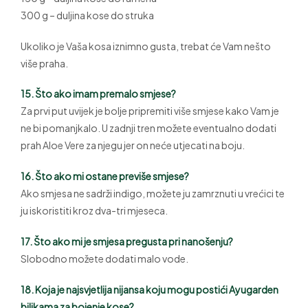
300 g – duljina kose do struka
Ukoliko je Vaša kosa iznimno gusta, trebat će Vam nešto
više praha.
15. Što ako imam premalo smjese?
Za prvi put uvijek je bolje pripremiti više smjese kako Vam je
ne bi pomanjkalo. U zadnji tren možete eventualno dodati
prah Aloe Vere za njegu jer on neće utjecati na boju.
16. Što ako mi ostane previše smjese?
Ako smjesa ne sadrži indigo, možete ju zamrznuti u vrećici te
ju iskoristiti kroz dva-tri mjeseca.
17. Što ako mi je smjesa pregusta pri nanošenju?
Slobodno možete dodati malo vode.
18. Koja je najsvjetlija nijansa koju mogu postići Ayugarden
biljkama za bojenje kose?