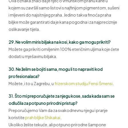
Ova oznaka znači da je riječ o vrhunskom prahu kane u
kojem su završili samo listovi s najfinijom pigmentom, sušeni
i mljeveni do najsitnijeg praha. Jedino takva finoća praha
biljke može garantirati da je kana pogodna i za najpreciznije
oslikavanje tijela.
29. Ne volim miris biljaka na kosi, kako ga mogu prikriti?
Možete ga prikriti omiljenim 100% eteričnim uljima koje ćete
dodati u mješavinu biljaka.
30. Ne želim se bojiti sama, mogu li to napraviti kod
profesionalaca?
Možete, i to u Zagrebu, u
frizerskom studiju Fensi Šmensi
.
31. Što mi preporučujete za njegu kose, sada kada sam se
odlučila za potpuno prirodni pristup?
Preporučujemo Vam da za svakodnevnu njegu i pranje
koristite
prah biljke Shikakai
.
Ukoliko želite tekuće, ali potpuno prirodne šampone