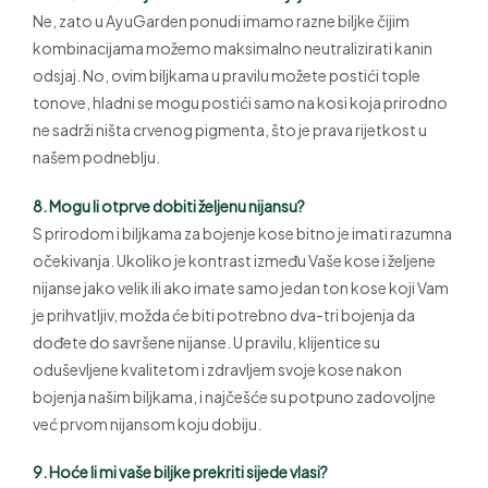
Ne, zato u AyuGarden ponudi imamo razne biljke čijim
kombinacijama možemo maksimalno neutralizirati kanin
odsjaj. No, ovim biljkama u pravilu možete postići tople
tonove, hladni se mogu postići samo na kosi koja prirodno
ne sadrži ništa crvenog pigmenta, što je prava rijetkost u
našem podneblju.
8. Mogu li otprve dobiti željenu nijansu?
S prirodom i biljkama za bojenje kose bitno je imati razumna
očekivanja. Ukoliko je kontrast između Vaše kose i željene
nijanse jako velik ili ako imate samo jedan ton kose koji Vam
je prihvatljiv, možda će biti potrebno dva-tri bojenja da
dođete do savršene nijanse. U pravilu, klijentice su
oduševljene kvalitetom i zdravljem svoje kose nakon
bojenja našim biljkama, i najčešće su potpuno zadovoljne
već prvom nijansom koju dobiju.
9. Hoće li mi vaše biljke prekriti sijede vlasi?