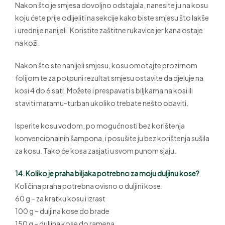
Nakon što je smjesa dovoljno odstajala, nanesite ju na kosu
koju ćete prije odijeliti na sekcije kako biste smjesu što lakše
i urednije nanijeli. Koristite zaštitne rukavice jer kana ostaje
na koži.
Nakon što ste nanijeli smjesu, kosu omotajte prozirnom
folijom te za potpuni rezultat smjesu ostavite da djeluje na
kosi 4 do 6 sati. Možete i prespavati s biljkama na kosi ili
staviti maramu-turban ukoliko trebate nešto obaviti.
Isperite kosu vodom, po mogućnosti bez korištenja
konvencionalnih šampona, i posušite ju bez korištenja sušila
za kosu. Tako će kosa zasjati u svom punom sjaju.
14. Koliko je praha biljaka potrebno za moju duljinu kose?
Količina praha potrebna ovisno o duljini kose:
60 g – za kratku kosu i izrast
100 g – duljina kose do brade
150 g – duljina kose do ramena