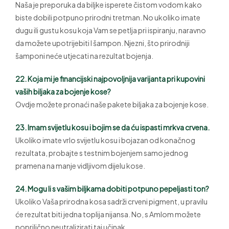
Naša je preporuka da biljke isperete čistom vodom kako
biste dobili potpuno prirodni tretman. No ukoliko imate
dugu ili gustu kosu koja Vam se petlja pri ispiranju, naravno
da možete upotrijebiti I šampon. Njezni, što prirodniji
šamponi neće utjecati na rezultat bojenja.
22. Koja mi je financijski najpovoljnija varijanta pri kupovini
vaših biljaka za bojenje kose?
Ovdje možete pronaći naše pakete biljaka za bojenje kose.
23. Imam svijetlu kosu i bojim se da ću ispasti mrkva crvena.
Ukoliko imate vrlo svijetlu kosu i bojazan od konačnog
rezultata, probajte s testnim bojenjem samo jednog
pramena na manje vidljivom dijelu kose.
24. Mogu li s vašim biljkama dobiti potpuno pepeljasti ton?
Ukoliko Vaša prirodna kosa sadrži crveni pigment, u pravilu
će rezultat biti jedna toplija nijansa. No, s Amlom možete
poprilično neutralizirati taj učinak.