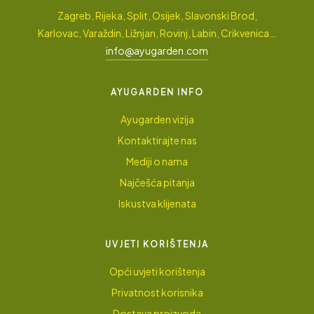
Zagreb, Rijeka, Split, Osijek, Slavonski Brod,
Karlovac, Varaždin, Ližnjan, Rovinj, Labin, Crikvenica…
info@ayugarden.com
AYUGARDEN INFO
Ayugarden vizija
Kontaktirajte nas
Mediji o nama
Najčešća pitanja
Iskustva klijenata
UVJETI KORIŠTENJA
Opći uvjeti korištenja
Privatnost korisnika
Dostava proizvoda