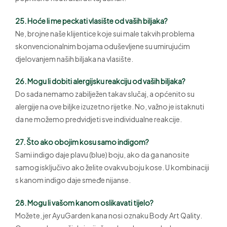
25. Hoće li me peckati vlasište od vaših biljaka?
Ne, brojne naše klijentice koje sui male takvih problema
skonvencionalnim bojama oduševljene su umirujućim
djelovanjem naših biljaka na vlasište.
26. Mogu li dobiti alergijsku reakciju od vaših biljaka?
Do sada nemamo zabilježen takav slučaj, a općenito su
alergije na ove biljke izuzetno rijetke. No, važno je istaknuti
da ne možemo predvidjeti sve individualne reakcije.
27. Što ako obojim kosu samo indigom?
Sami indigo daje plavu (blue) boju, ako da ga nanosite
samog isključivo ako želite ovakvu boju kose. U kombinaciji
s kanom indigo daje smeđe nijanse.
28. Mogu li vašom kanom oslikavati tijelo?
Možete, jer AyuGarden kana nosi oznaku Body Art Qality.