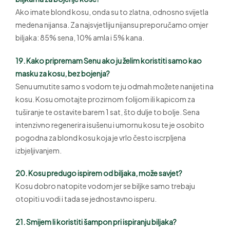
Ako imate blond kosu, onda su to zlatna, odnosno svijetla
medena nijansa. Za najsvjetliju nijansu preporučamo omjer
biljaka: 85% sena, 10% amla i 5% kana.
19. Kako pripremam Senu ako ju želim koristiti samo kao
masku za kosu, bez bojenja?
Senu umutite samo s vodom te ju odmah možete nanijeti na
kosu. Kosu omotajte prozirnom folijom ili kapicom za
tuširanje te ostavite barem 1 sat, što dulje to bolje. Sena
intenzivno regenerira isušenu i umornu kosu te je osobito
pogodna za blond kosu koja je vrlo često iscrpljena
izbjeljivanjem.
20. Kosu predugo ispirem od biljaka, može savjet?
Kosu dobro natopite vodom jer se biljke samo trebaju
otopiti u vodi i tada se jednostavno isperu.
21. Smijem li koristiti šampon pri ispiranju biljaka?