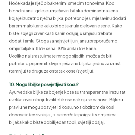
Hoće kada je riječ o bakrenim i smeđim tonovima. Kod
blond nijansi, gdje je u mješavini biljaka dominantna sena
koja je izuzetno nježna biljka, potrebno je u mješavinu dodati
barem malo kane kako bi potaknula djelovanje sene. Kako
biste izbjegli crvenkasti kanin odsjaj, u smjesu trebate
dodati i amlu. Stoga za najsvjetliju nijansu preporučamo
omjer biljaka: 85% sena, 10% amla i 5% kana.
Ukoliko na izrastu imate mnogo sijedih, možda će biti
potrebno pripremiti dvije mješavine biljaka: jednu za izrast
(tamniju) te drugu za ostatak kose (svjetliju).
10. Mogu li biljke posvjetljivati kosu?
Ayurvedske biljke za bojenje kose su transparentne i rezultat
uvelike ovisi o boji i kvaliteti kose na koju se nanose. Biljke u
pravilu ne mogu posvijetliti kosu, no s obzirom da kosi
donose intenzivni sjaj, tu se možete poigrati s omjerima
biljaka kako biste dobili jedan topli, svjetliji odsjaj.