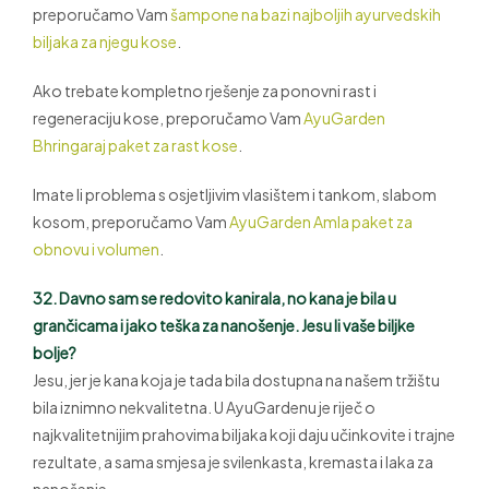
preporučamo Vam
šampone na bazi najboljih ayurvedskih
biljaka za njegu kose
.
Ako trebate kompletno rješenje za ponovni rast i
regeneraciju kose, preporučamo Vam
AyuGarden
Bhringaraj paket za rast kose
.
Imate li problema s osjetljivim vlasištem i tankom, slabom
kosom, preporučamo Vam
AyuGarden Amla paket za
obnovu i volumen
.
32. Davno sam se redovito kanirala, no kana je bila u
grančicama i jako teška za nanošenje. Jesu li vaše biljke
bolje?
Jesu, jer je kana koja je tada bila dostupna na našem tržištu
bila iznimno nekvalitetna. U AyuGardenu je riječ o
najkvalitetnijim prahovima biljaka koji daju učinkovite i trajne
rezultate, a sama smjesa je svilenkasta, kremasta i laka za
nanošenje.